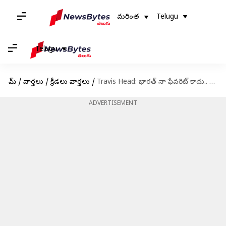
మరింత
Telugu
Telugu
హోమ్
/
వార్తలు
/
క్రీడలు వార్తలు
/
Travis Head: భారత్‌ నా ఫేవరెట్‌ కాదు.. కానీ సిరీస్‌ కోసం శ్రమిస్తున్నా : ట్రావిస్ హెడ్
ADVERTISEMENT