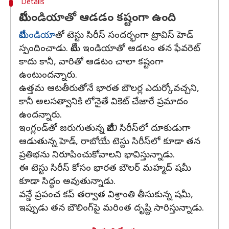
Details
టీమిండియాతో ఆడడం కష్టంగా ఉంది
టీమిండియా
తో టెస్టు సిరీస్ సందర్భంగా ట్రావిస్ హెడ్
స్పందించాడు. టీమ్ ఇండియాతో ఆడటం తన ఫేవరెట్
కాదు కానీ, వారితో ఆడటం చాలా కష్టంగా
ఉంటుందన్నారు.
ఉత్తమ ఆటతీరుతోనే భారత బౌలర్ల ఎదుర్కోవచ్చని,
కానీ అలసత్వానికి లోనైతే వికెట్ చేజారే ప్రమాదం
ఉందన్నారు.
ఇంగ్లండ్‌తో జరుగుతున్న టీ20 సిరీస్‌లో దూకుడుగా
ఆడుతున్న హెడ్, రాబోయే టెస్టు సిరీస్‌లో కూడా తన
ప్రతిభను నిరూపించుకోవాలని భావిస్తున్నాడు.
ఈ టెస్టు సిరీస్‌ కోసం భారత బౌలర్‌ మహ్మద్ షమీ
కూడా సిద్ధం అవుతున్నాడు.
వన్డే ప్రపంచ కప్ తర్వాత విశ్రాంతి తీసుకున్న షమీ,
ఇప్పుడు తన బౌలింగ్‌పై మరింత దృష్టి సారిస్తున్నాడు.