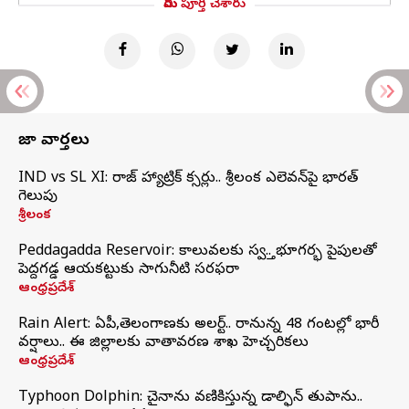
మీరు పూర్తి చేశారు
తాజా వార్తలు
IND vs SL XI: సిరాజ్‌ హ్యాట్రిక్‌ సిక్సర్లు.. శ్రీలంక ఎలెవన్‌పై భారత్‌
గెలుపు
శ్రీలంక
Peddagadda Reservoir: కాలువలకు స్వస్తి.. భూగర్భ పైపులతో
పెద్దగడ్డ ఆయకట్టుకు సాగునీటి సరఫరా
ఆంధ్రప్రదేశ్
Rain Alert: ఏపీ,తెలంగాణకు అలర్ట్.. రానున్న 48 గంటల్లో భారీ
వర్షాలు.. ఈ జిల్లాలకు వాతావరణ శాఖ హెచ్చరికలు
ఆంధ్రప్రదేశ్
Typhoon Dolphin: చైనాను వణికిస్తున్న డాల్ఫిన్‌ తుపాను..