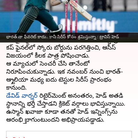
వ్రాసిన వారు
Sep 15, 2024
11:30 am
Jayachandra Akuri
ఈ వార్తాకథనం ఏంటి
ఆస్ట్రేలియా
క్రికెటర్ ట్రావిస్ హెడ్ భారత్‌తో మ్యాచ్ అంటే
భారత్‌ నా ఫేవరెట్‌ కాదు.. కానీ సిరీస్‌ కోసం శ్రమిస్తున్నా : ట్రావిస్ హెడ్
తనదైన శైలిలో చెలరేగిపోతాడు. గతేడాది వన్డే ప్రపంచ
కప్ ఫైనల్‌లో స్కోరు బోర్డును పరగెత్తించి, ఆసీస్
విజయంలో కీలక పాత్ర పోషించాడు.
ఆ మ్యాచులో సెంచరీ చేసి తానేంటో
నిరూపించుకున్నాడు. ఇక నవంబర్ నుంచి భారత్-
ఆస్ట్రేలియా మధ్య ఐదు టెస్టుల సిరీస్ ప్రారంభం
డేవిడ్ వార్నర్
రిటైర్‌మెంట్ అనంతరం, హెడ్‌ అతడి
స్థానాన్ని భర్తీ చేస్తాడని క్రికెట్ వర్గాలు భావిస్తున్నాయి.
ఉస్మాన్ ఖవాజా కూడా తనతో హెడ్‌ ఇన్నింగ్స్‌ను