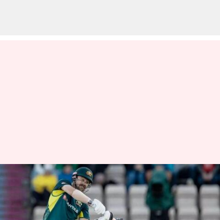
Travis Head: భారత్‌ నా ఫేవరెట్‌
కాదు.. కానీ సిరీస్‌ కోసం శ్రమిస్తున్నా :
ట్రావిస్ హెడ్