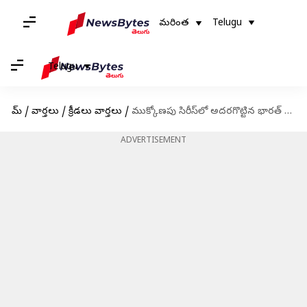
మరింత
Telugu
Telugu
హోమ్
/
వార్తలు
/
క్రీడలు వార్తలు
/
ముక్కోణపు సిరీస్‌లో అదరగొట్టిన భారత్ అమ్మాయిలు
ADVERTISEMENT