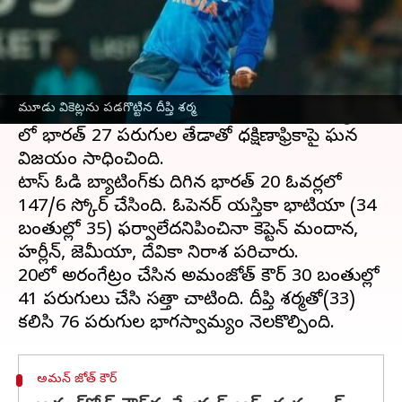
ఈ వార్తాకథనం ఏంటి
టీ20 ట్రై సిరీస్ లో భాగంగా తొలి మ్యాచ్ లో దక్షిణాఫ్రికా
మహిళలపై
భారత్ మహిళలు
అదరగొట్టారు. ఈస్ట్
మూడు వికెట్లను పడగొట్టిన దీప్తి శర్మ
లండన్ లో గురువారం రాత్రి జరిగిన ఆరంభ మ్యాచ్
లో భారత్ 27 పరుగుల తేడాతో ధక్షిణాఫ్రికాపై ఘన
విజయం సాధించింది.
టాస్ ఓడి బ్యాటింగ్‌కు దిగిన భారత్ 20 ఓవర్లలో
147/6 స్కోర్ చేసింది. ఓపెనర్ యస్తికా భాటియా (34
బంతుల్లో 35) ఫర్వాలేదనిపించినా కెప్టెన్ మందాన,
హర్లీన్, జెమీయా, దేవికా నిరాశ పరిచారు.
టీ20లో అరంగేట్రం చేసిన అమంజోత్ కౌర్ 30 బంతుల్లో
41 పరుగులు చేసి సత్తా చాటింది. దీప్తి శర్మతో(33)
అమన్ జోత్ కౌర్‌