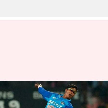
ముక్కోణపు సిరీస్‌లో అదరగొట్టిన
భారత్ అమ్మాయిలు
వ్రాసిన వారు
Jan 20, 2023
05:06 pm
Jayachandra Akuri