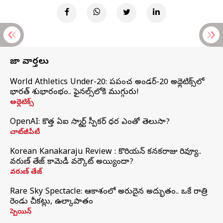
తాజా వార్తలు
World Athletics Under-20: ప్రపంచ అండర్-20 అథ్లెటిక్స్‌లో
భారత్‌ శుభారంభం.. ఫైనల్స్‌లోకి ముగ్గురు!
అథ్లెటిక్స్
OpenAI: కొత్త ఏఐ స్మార్ట్ స్పీకర్ ధర ఎంతో తెలుసా?
చాట్‌జీపీటీ
Korean Kanakaraju Review : కొరియన్ కనకరాజు రివ్యూ..
వరుణ్ తేజ్ కామెడీ వర్కౌట్ అయ్యిందా?
వరుణ్ తేజ్
Rare Sky Spectacle: ఆకాశంలో అరుదైన అద్భుతం.. ఒకే రాత్రి
రెండు చీకట్లు, ఉల్కాపాతం
స్పెయిన్