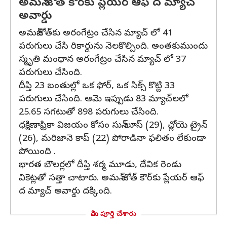
అమన్ జోత్ కౌర్‌కు ప్లేయర్ ఆఫ్ ద మ్యాచ్
అవార్డు
అమన్‌జోత్‌కు అరంగేట్రం చేసిన మ్యాచ్ లో 41
పరుగులు చేసి రికార్డును నెలకొల్పింది. అంతకుముందు
స్మృతి మంధాన అరంగేట్రం చేసిన మ్యాచ్ లో 37
పరుగులు చేసింది.
దీప్తి 23 బంతుల్లో ఒక ఫోర్, ఒక సిక్స్ కొట్టి 33
పరుగులు చేసింది. ఆమె ఇప్పుడు 83 మ్యాచ్‌లలో
25.65 సగటుతో 898 పరుగులు చేసింది.
ధక్షిణాఫ్రికా విజయం కోసం సున్ లూస్ (29), చ్లోయె ట్రైన్
(26), మరిజానె కాప్ (22) పోరాడినా ఫలితం లేకుండా
పోయింది .
భారత బౌలర్లలో దీప్తి శర్మ మూడు, దేవిక రెండు
వికెట్లతో సత్తా చాటారు. అమన్ జోత్ కౌర్‌కు ప్లేయర్ ఆఫ్
ద మ్యాచ్ అవార్డు దక్కింది.
మీరు పూర్తి చేశారు