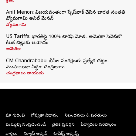
క్రికెట్
Anil Menon: విజయవంతంగా స్పేస్‌వాక్‌ చేసిన భారత సంతతి
వ్యోమగామి అనిల్‌ మేనన్
వ్యోమగామి
US Tariffs: భారత్‌పై 100% టారిఫ్‌ మోత.. అమెరికా సెనెట్‌లో
కీలక బిల్లుకు ఆమోదం
అమెరికా
CM Chandrababu: బీసీల సంరక్షణకు ప్రత్యేక చట్టం..
ముసాయిదా సిద్ధం: చంద్రబాబు
చంద్రబాబు నాయుడు
మా గురించి
గోప్యతా విధానం
నిబంధనలు & షరతులు
మమ్మల్ని సంప్రదించండి
నైతిక ప్రవర్తన
ఫిర్యాదుల పరిష్కారం
వార్తలు
న్యూస్ ఆర్కైవ్
టాపిక్స్ ఆర్కైవ్స్