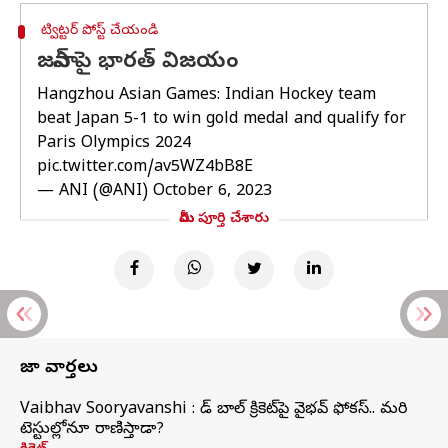
ట్విట్టర్ పోస్ట్ చేయండి
జపాన్ పై భారత్ విజయం
Hangzhou Asian Games: Indian Hockey team
beat Japan 5-1 to win gold medal and qualify for
Paris Olympics 2024
pic.twitter.com/av5WZ4bB8E
— ANI (@ANI)
October 6, 2023
మీరు పూర్తి చేశారు
తాజా వార్తలు
Vaibhav Sooryavanshi : రెడ్ బాల్ క్రికెట్‌పై వైభవ్ ఫోకస్.. మరి
టెస్టుల్లోనూ రాణిస్తాడా?