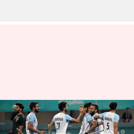
Asian Games 2023 : 22వ గోల్డ్
మెడల్‌ను సాధించిన భారత్.. మెన్స్
హాకీలో స్వర్ణం