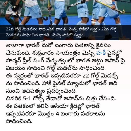
వ్రాసిన వారు
Oct 06, 2023
07:27 pm
Jayachandra Akuri
ఈ వార్తాకథనం ఏంటి
22వ గోల్డ్ మెడల్‌ను సాధించిన భారత్.. మెన్స్ హాకీలో స్వర్ణం 22వ గోల్డ్
చైనాలో జరుగుతున్న
ఆసియా గేమ్స్
లో భారత్ పతకాల
మెడల్‌ను సాధించిన భారత్.. మెన్స్ హాకీలో స్వర్ణం
వేటను కొనసాగిస్తోంది.
తాజాగా భారత్ మరో బంగారు పతకాన్ని కైవసం
చేసుకుంది. శుక్రవారం సాయంత్రం మెన్స్
హకీ
ఫైనల్లో
హర్మన్ ప్రీత్ సింగ్ నేతృత్వంలో భారత జట్టు జపాన్ పై
విజయం సాధించి గోల్డ్ మెడల్‌ను సాధించింది.
ఈ స్వర్ణంతో భారత్ ఇప్పటివరకూ 22 గోల్డ్ మెడల్స్
ను సాధించింది. హాకీ ఫైనల్ మ్యాచులో భారత్ ఆది
నుంచి ఆదిపత్యం ప్రదర్శించింది.
చివరికి 5-1 గోల్స్ తేడాతో జపాన్‌ను చిత్తు చేసింది.
ఈ పతకంలో కలిపి ఆసియా క్రీడల్లో భారత్
ఇప్పటివరకూ మొత్తం 4 బంగారు పతకాలను