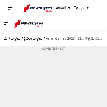
మరింత
Telugu
Telugu
హోమ్
/
వార్తలు
/
క్రీడలు వార్తలు
/
Asian Games 2023 : 22వ గోల్డ్ మెడల్‌ను సాధించిన భారత్.. మెన్స్ హాకీలో స్వర్ణం
ADVERTISEMENT