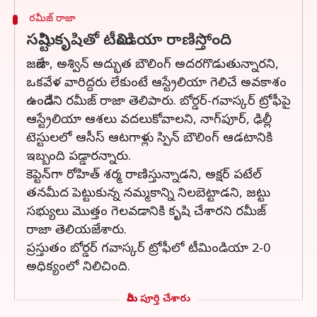
రమీజ్ రాజా
సమిష్టి కృషితో టీమిండియా రాణిస్తోంది
జడేజా, అశ్విన్ అద్భుత బౌలింగ్ అదరగొడుతున్నారని,
ఒకవేళ వారిద్దరు లేకుంటే ఆస్ట్రేలియా గెలిచే అవకాశం
ఉండేదని రమీజ్ రాజా తెలిపారు. బోర్డర్-గవాస్కర్ ట్రోఫీపై
ఆస్ట్రేలియా ఆశలు వదలుకోవాలని, నాగ్‌పూర్, ఢిల్లీ
టెస్టులలో ఆసీస్ ఆటగాళ్లు స్పిన్ బౌలింగ్ ఆడటానికి
ఇబ్బంది పడ్డారన్నారు.
కెప్టెన్‌గా రోహిత్ శర్మ రాణిస్తున్నాడని, అక్షర్ పటేల్
తనమీద పెట్టుకున్న నమ్మకాన్ని నిలబెట్టాడని, జట్టు
సభ్యులు మొత్తం గెలవడానికి కృషి చేశారని రమీజ్
రాజా తెలియజేశారు.
ప్రస్తుతం బోర్డర్ గవాస్కర్ ట్రోఫీలో టీమిండియా 2-0
అధిక్యంలో నిలిచింది.
మీరు పూర్తి చేశారు