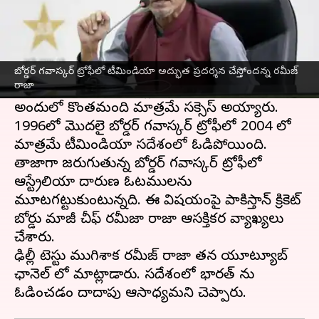
ఈ వార్తాకథనం ఏంటి
స్వదేశంలో
టీమిండియా
ను ఓడించడం విదేశీ టీమ్ లకు
ఓ కలగా మారుతోంది. భారత్ ను ఓడించాలని దిగ్గజ
బోర్డర్ గవాస్కర్ ట్రోఫీలో టీమిండియా అద్భుత ప్రదర్శన చేస్తోందన్న రమీజ్
రాజా
టీంలు, లెజెండరీ ఆటగాళ్లు కలలు కన్నారు. కానీ
అందులో కొంతమంది మాత్రమే సక్సెస్ అయ్యారు.
1996లో మొదలై బోర్డర్ గవాస్కర్ ట్రోఫీలో 2004 లో
మాత్రమే టీమిండియా స్వదేశంలో ఓడిపోయింది.
తాజాగా జరుగుతున్న బోర్డర్ గవాస్కర్ ట్రోఫీలో
ఆస్ట్రేలియా దారుణ ఓటములను
మూటగట్టుకుంటున్నది. ఈ విషయంపై పాకిస్తాన్ క్రికెట్
బోర్డు మాజీ చీఫ్ రమీజా రాజా ఆసక్తికర వ్యాఖ్యలు
చేశారు.
ఢిల్లీ టెస్టు ముగిశాక రమీజ్ రాజా తన యూట్యూబ్
ఛానెల్ లో మాట్లాడారు. స్వదేశంలో భారత్ ను