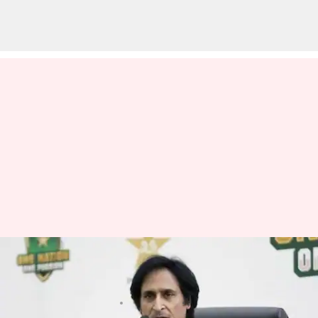
ఆ ఇద్దరు ఉంటే టీమిండియాను
ఓడించడం ఆసాధ్యం
వ్రాసిన వారు
Feb 21, 2023
12:49 pm
Jayachandra Akuri