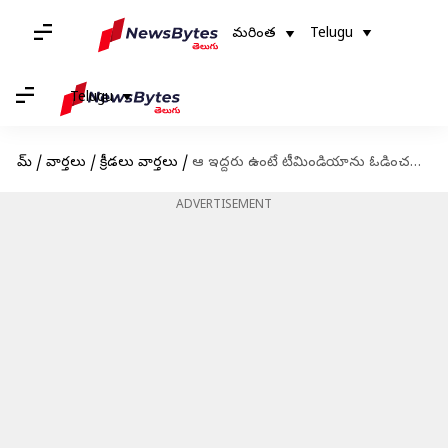
మరింత
Telugu
Telugu
హోమ్
/
వార్తలు
/
క్రీడలు వార్తలు
/
ఆ ఇద్దరు ఉంటే టీమిండియాను ఓడించడం ఆసాధ్యం
ADVERTISEMENT