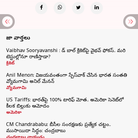
తాజా వార్తలు
Vaibhav Sooryavanshi : రెడ్ బాల్ క్రికెట్‌పై వైభవ్ ఫోకస్.. మరి
టెస్టుల్లోనూ రాణిస్తాడా?
క్రికెట్
Anil Menon: విజయవంతంగా స్పేస్‌వాక్‌ చేసిన భారత సంతతి
వ్యోమగామి అనిల్‌ మేనన్
వ్యోమగామి
US Tariffs: భారత్‌పై 100% టారిఫ్‌ మోత.. అమెరికా సెనెట్‌లో
కీలక బిల్లుకు ఆమోదం
అమెరికా
CM Chandrababu: బీసీల సంరక్షణకు ప్రత్యేక చట్టం..
ముసాయిదా సిద్ధం: చంద్రబాబు
చంద్రబాబు నాయుడు