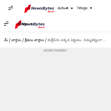
మరింత
Telugu
Telugu
హోమ్
/
వార్తలు
/
క్రీడలు వార్తలు
/
కుల్దీప్‌ను పక్కన పెట్టడం.. నమ్మశక్యంగా లేదు : గవాస్కర్‌
ADVERTISEMENT