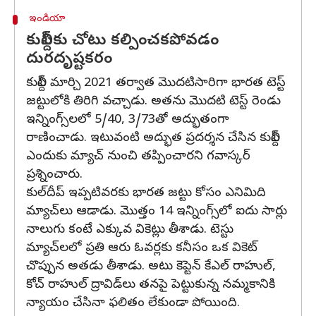
ఇండియా
కుల్దీప్‌కు చోటు కల్పించకపోవడం
దురదృష్టకరం
కుల్దీప్ మార్చి 2021 తర్వాత మొదటిసారిగా భారత టెస్ట్
జట్టులోకి తిరిగి వచ్చాడు. అతను మొదటి టెస్ట్ రెండు
ఇన్నింగ్స్‌లలో 5/40, 3/73తో అద్భుతంగా
రాణించాడు. ఇటువంటి అద్భుత ప్రదర్శన చేసిన కుల్దీప్
ఎందుకు మ్యాచ్ నుంచి తప్పించారని గవాస్కర్
ప్రశ్నించారు.
కుల్‌దీప్ ఇప్పటివరకు భారత జట్టు కోసం ఎనిమిది
మ్యాచ్‌లు ఆడాడు. మొత్తం 14 ఇన్నింగ్స్‌లో ఐదు సార్లు
నాలుగు కంటే ఎక్కువ వికెట్లు తీశాడు. టెస్టు
మ్యాచ్‌లలో ప్రతి ఆరు ఓవర్లకు కనీసం ఒక వికెట్
చొప్పున అతడు తీశాడు. అటు కెప్టెన్ కేఎల్ రాహుల్,
కోచ్ రాహుల్ ద్రావిడ్‌లు తనపై పెట్టుకున్న నమ్మకానికి
న్యాయం చేసినా ఫలితం లేకుండా పోయింది.