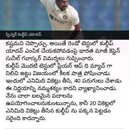
ఈ వార్తాకథనం ఏంటి
జాతీయ జట్టులో స్థానం కోల్పోవడం పెద్ద సవాల్.. మళ్లీ
జట్టులో స్థానం సంపాదించడం అంత తేలికమైన
స్పిన్నర్ కుల్దీప్ యాదవ్
విషయం కాదు.. భారత్ క్రికెట్ జట్టులో ఇది మరింత
కష్టమని చెప్పొచ్చు. అయితే రెండో టెస్టులో కుల్దీప్
యాదవ్ ఎంపిక చేయకపోవడంపై భారత మాజీ కెప్టెన్
సునీల్ గవాస్కర్ విమర్శలు గుప్పించారు.
కుల్దీప్ మొదటి టెస్టులో ప్లేయర్ ఆప్ ది మ్యాచ్ గా
నిలిచి జట్టు విజయంలో కీలక పాత్ర పోషించాడు.
ఇందులో ఎనిమిది వికెట్లు తీసి, 40 పరుగులు చేశాడు.
ఈ నిర్ణయాన్ని నమ్మశక్యం కాదని వ్యాఖ్యానించాడు.
నేను చాలా బలమైన పదాలను
ఉపయోగించాలనుకుంటున్నాను, కానీ 20 వికెట్లలో
ఎనిమిది వికెట్లు తీసిన కుల్దీప్ ను పక్కన పెట్టడం