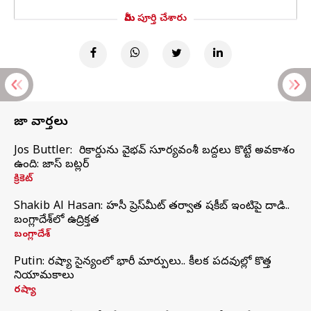
మీరు పూర్తి చేశారు
తాజా వార్తలు
Jos Buttler: నా రికార్డును వైభవ్ సూర్యవంశీ బద్దలు కొట్టే అవకాశం
ఉంది: జాస్ బట్లర్
క్రికెట్
Shakib Al Hasan: హసీనా ప్రెస్‌మీట్‌ తర్వాత షకీబ్‌ ఇంటిపై దాడి..
బంగ్లాదేశ్‌లో ఉద్రిక్తత
బంగ్లాదేశ్
Putin: రష్యా సైన్యంలో భారీ మార్పులు.. కీలక పదవుల్లో కొత్త
నియామకాలు
రష్యా