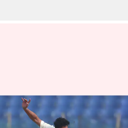
కుల్దీప్‌ను పక్కన పెట్టడం..
నమ్మశక్యంగా లేదు : గవాస్కర్‌
వ్రాసిన వారు
Dec 22, 2022
01:07 pm
Jayachandra Akuri