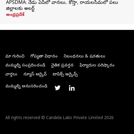
APSDMA: నేడు ఏపీలో వానలు.. కోస్తా, రాయలసీమలో పలు
జిల్లాలకు అలర్ట్
ఆంధ్రప్రదేశ్
మా గురించి
గోప్యతా విధానం
నిబంధనలు & షరతులు
మమ్మల్ని సంప్రదించండి
నైతిక ప్రవర్తన
ఫిర్యాదుల పరిష్కారం
వార్తలు
న్యూస్ ఆర్కైవ్
టాపిక్స్ ఆర్కైవ్స్
మమ్మల్ని అనుసరించండి
All rights reserved © Candela Labs Private Limited 2026