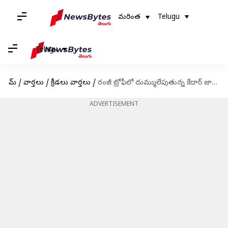
మరింత
Telugu
Telugu
హోమ్
/
వార్తలు
/
క్రీడలు వార్తలు
/
రంజీ ట్రోఫీలో దుమ్ములేపుతున్న కేదార్ జాదవ్
ADVERTISEMENT