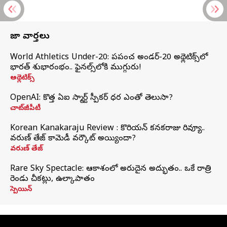
తాజా వార్తలు
World Athletics Under-20: ప్రపంచ అండర్-20 అథ్లెటిక్స్‌లో
భారత్‌ శుభారంభం.. ఫైనల్స్‌లోకి ముగ్గురు!
అథ్లెటిక్స్
OpenAI: కొత్త ఏఐ స్మార్ట్ స్పీకర్ ధర ఎంతో తెలుసా?
చాట్‌జీపీటీ
Korean Kanakaraju Review : కొరియన్ కనకరాజు రివ్యూ..
వరుణ్ తేజ్ కామెడీ వర్కౌట్ అయ్యిందా?
వరుణ్ తేజ్
Rare Sky Spectacle: ఆకాశంలో అరుదైన అద్భుతం.. ఒకే రాత్రి
రెండు చీకట్లు, ఉల్కాపాతం
స్పెయిన్