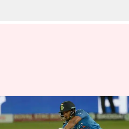
రంజీ ట్రోఫీలో దుమ్ములేపుతున్న కేదార్
జాదవ్
వ్రాసిన వారు
Jan 25, 2023
03:38 pm
Jayachandra Akuri