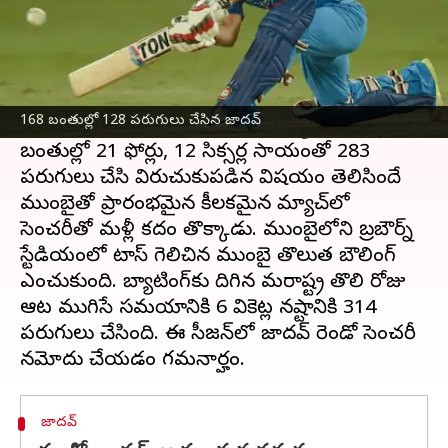
ఈ వార్తాకథనం ఏంటి
మహారాష్ట్ర ఆటగాడు కేదార్ జాదవ్
రంజీ ట్రోఫీ
లో
అబ్బురపరిచే ప్రదర్శనతో చెలరేగిపోతున్నాడు. కొద్ది
168 బంతుల్లో 128 పరుగులు చేసిన జాదవ్
రోజుల కిందట అస్సాంతో జరిగిన మ్యాచ్ లో 283
బంతుల్లో 21 ఫోర్లు, 12 సిక్సర్ల సాయంతో 283
పరుగులు చేసి విరుచుకుపడిన విషయం తెలిసిందే
ముంబైతో ప్రారంభమైన కీలకమైన మ్యాచ్‌లో
సెంచరీతో మళ్లీ కదం తొక్కాడు. ముంబైలోని బ్రబౌర్న్
స్టేడియంలో టాస్ గెలిచిన ముంబై తొలుత బౌలింగ్
ఎంచుకుంది. బ్యాటింగ్‌కు దిగిన మహారాష్ట్ర తొలి రోజు
ఆట ముగిసే సమయానికి 6 వికెట్ల నష్టానికి 314
పరుగులు చేసింది. ఈ సీజన్‌లో జాదవ్‌ రెండో సెంచరీ
జాదవ్