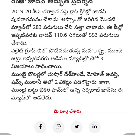
రంజీలో జాదవ్ అద్భుత ప్రదర్శన
2019-20 సీజన్ తర్వాత ఫస్ట్-క్లాస్ క్రికెట్లో జాదవ్
పునరాగమనం చేశాడు. అస్సాంతో జరిగిన మొదటి
మ్యాచ్‌లో 283 పరుగులు చేసి సత్తా చాటాడు. ఈ సీజన్లో
ఇప్పటివరకు జాదవ్ 110.6 సగటుతో 553 పరుగులు
చేశాడు.
ఎలైట్‌ గ్రూప్‌-బిలో పోటీపడుతున్న మహారాష్ట్ర, ముంబై
జట్లు ఇప్పటివరకు ఆడిన 6 మ్యాచ్‌ల్లో చెరో 3
విజయాలు సాధించాయి.
ముంబై బౌలర్లలో తుషార్‌ దేశ్‌పాండే, మోహిత్‌ అవస్తి,
షమ్స్‌ ములానీ తలో 2 వికెట్లు పడగొట్టారు. కాగా,
ముంబై జట్టు భీకర ఫామ్‌లో ఉన్న సర్ఫరాజ్‌ ఖాన్‌ను ఈ
మ్యాచ్‌లో ఆడలేదు.
మీరు పూర్తి చేశారు