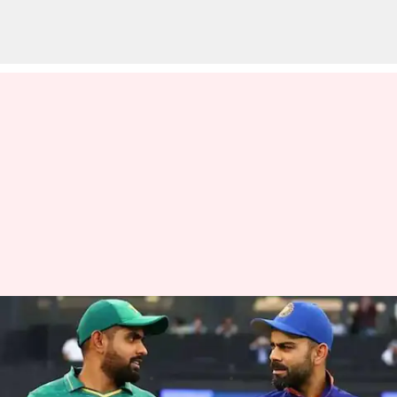
బాబర్ కంటే కోహ్లీనే బెస్ట్ : పాక్ మాజీ
ఆల్ రౌండర్
వ్రాసిన వారు
Mar 28, 2023
11:53 am
Jayachandra Akuri