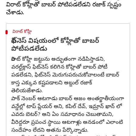
విరాట్ కోహ్లీతో బాబర్ పోటిపడలేడని రజాక్ స్పష్టం
విరాట్ కోహ్లీ
ఫిట్‌నెస్ విషయంలో కోహ్లీతో బాబర్
పోటీపడలేడు
విరాట్ కోహ్లీ జట్టును అద్భుతంగా నడిపిస్తాడని,
వరల్డ్‌క్లాస్‌ ఫిట్‌నెస్‌ కలిగిన కోహ్లితో బాబర్‌ పోటీ
పడలేడని, ఫిట్‌నెస్‌ మెరుగుపరుచుకోవాలంటే బాబర్‌
కాస్త ఎక్కువ కష్టపడాలని అబ్దుల్ రజాక్
తెలియజేశాడు.
పాక్ నెంబర్ ఆటగాడు బాబర్ ఆజం అంతర్జాతీయంగా
వన్డేల్లో టాప్ ప్లేయర్ అని, కపిల్ దేవ్, ఇమ్రాన్ ఖాన్ లో
ఎవరు బెటర్? అని ఏం సమాధానం చెబుతామని,
వీరిద్దరూ ప్రపంచ స్థాయి ఆటగాళ్లు అనడంలో ఎలాంటి
సందేహం లేదని అతను పేర్కొన్నాడు.