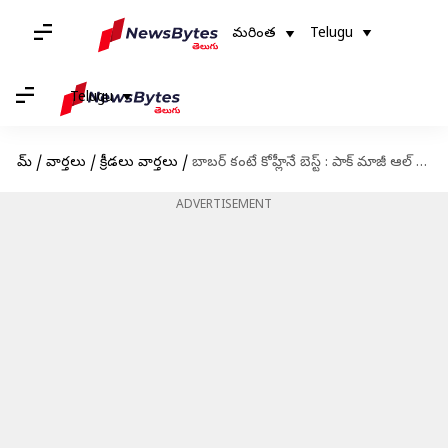
మరింత
Telugu
Telugu
హోమ్
/
వార్తలు
/
క్రీడలు వార్తలు
/
బాబర్ కంటే కోహ్లీనే బెస్ట్ : పాక్ మాజీ ఆల్ రౌండర్
ADVERTISEMENT