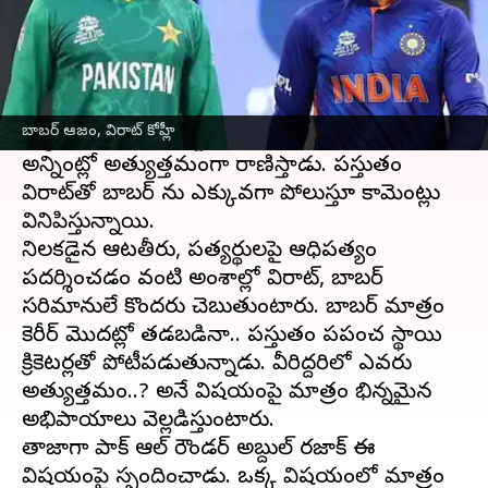
ఈ వార్తాకథనం ఏంటి
ప్రపంచ స్థాయి క్రికెట్లో
విరాట్ కోహ్లీ
,
బాబర్ ఆజం
ఇద్దరు బెస్ట్ క్రికెటర్లుగానే కనిపిస్తారు. విరాట్ కోహ్లీ
బాబర్ ఆజం, విరాట్ కోహ్లీ
బ్యాటింగ్, ఫీల్లిండ్, కెప్టెన్సీ ఇలా చెప్పుకుంటూ
అన్నింట్లో అత్యుత్తమంగా రాణిస్తాడు. ప్రస్తుతం
విరాట్‌తో బాబర్ ను ఎక్కువగా పోలుస్తూ కామెంట్లు
వినిపిస్తున్నాయి.
నిలకడైన ఆటతీరు, ప్రత్యర్థులపై ఆధిపత్యం
ప్రదర్శించడం వంటి అంశాల్లో విరాట్, బాబర్
సరిమానులే కొందరు చెబుతుంటారు. బాబర్ మాత్రం
కెరీర్ మొదట్లో తడబడినా.. ప్రస్తుతం ప్రపంచ స్థాయి
క్రికెటర్లతో పోటీపడుతున్నాడు. వీరిద్దరిలో ఎవరు
అత్యుత్తమం..? అనే విషయంపై మాత్రం భిన్నమైన
అభిప్రాయాలు వెల్లడిస్తుంటారు.
తాజాగా పాక్ ఆల్ రౌండర్ అబ్దుల్ రజాక్ ఈ
విషయంపై స్పందించాడు. ఒక్క విషయంలో మాత్రం