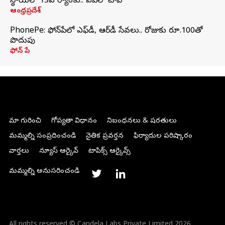
స్థాయిలో 13వ ర్యాంకు.. ఏపీలో టాప్
ఆంధ్రప్రదేశ్
PhonePe: ఫోన్‌పేలో ఎఫ్‌డీ, ఆర్‌డీ సేవలు.. రోజుకు రూ.100తో
పొదుపు
ఫోన్‌ పే
మా గురించి
గోప్యతా విధానం
నిబంధనలు & షరతులు
మమ్మల్ని సంప్రదించండి
నైతిక ప్రవర్తన
ఫిర్యాదుల పరిష్కారం
వార్తలు
న్యూస్ ఆర్కైవ్
టాపిక్స్ ఆర్కైవ్స్
మమ్మల్ని అనుసరించండి
All rights reserved © Candela Labs Private Limited 2026