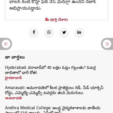
బాబర్ కంటే కోహ్లీ ఫిట్ నెస్ మెరుగ్గా ఉందని రజాక్
అభిప్రాయపడ్డాడు.
మీరు పూర్తి చేశారు
తాజా వార్తలు
Hyderabad: హైదరాబాద్‌లో 40 లక్షల ఓట్లు గల్లంతు? ఓటర్ల
జాబితాలో భారీ కోత!
హైదరాబాద్
Amaravati: అమరావతిలో కీలక ప్రాజెక్టులు రెడీ.. సీడ్‌ యాక్సెస్‌
రోడ్డు, ఎమ్మెల్యే-ఎమ్మెల్సీ టవర్లకు తుది మెరుగులు
అమరావతి
Andhra Medical College: ఆంధ్ర వైద్యకళాశాలకు జాతీయ