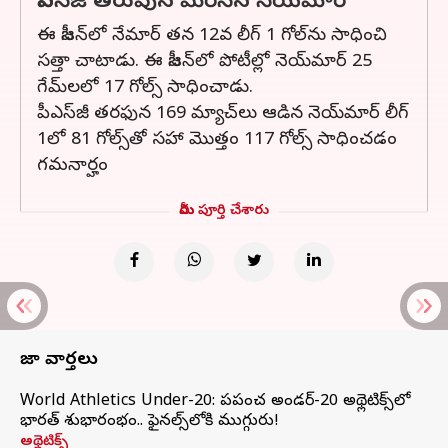
పిఎస్‌జి తరుపున మెరిసిన నెయ్‌మార్‌
ఈ సీజన్‌లో నేమార్ తన 12వ లీగ్ 1 గోల్‌ను సాధించి
సత్తా చాటాడు. ఈ సీజన్‌లో పోటీల్లో నెయ్‌మార్ 25
గేమ్‌లలో 17 గోల్స్ సాధించాడు.
పీఎస్‌జీ తరఫున 169 మ్యాచ్‌లు ఆడిన నెయ్‌మార్ లీగ్
1లో 81 గోల్స్‌తో సహా మొత్తం 117 గోల్స్ సాధించడం
గమనార్హం
మీరు పూర్తి చేశారు
తాజా వార్తలు
World Athletics Under-20: ప్రపంచ అండర్-20 అథ్లెటిక్స్‌లో
భారత్‌ శుభారంభం.. ఫైనల్స్‌లోకి ముగ్గురు!
అథ్లెటిక్స్