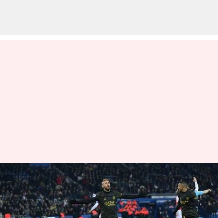
డ్రాగా ముగిసిన జర్మన్-ప్యారిస్ మ్యాచ్
వ్రాసిన వారు
Jan 31, 2023
11:02 am
Jayachandra Akuri