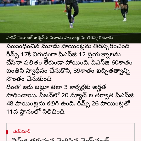
ఈ వార్తాకథనం ఏంటి
లీగ్ 1 2022-2023
లో భాగంగా ఆదివారం సెయింట్
జర్మన్, లీడర్స్ ప్యారిస్ మధ్య జరిగిన మ్యాచ్ 1-1తో
డ్రాగా ముగిసింది. రీమ్స్ చివరి 96వ నిమిషంలో
ఈక్వలైజర్‌ను కనుగొన్న ప్యారిస్ సెయింట్-జర్మన్‌కు
పారిస్ సెయింట్-జర్మన్‌కు మూడు పాయింట్లను తిరస్కరించారు
సంబంధించిన మూడు పాయింట్లను తిరస్కరించింది.
రీమ్స్ 17కి విరుద్ధంగా పిఎస్‌జి 12 ప్రయత్నాలను
చేసినా ఫలితం లేకుండా పోయింది. పిఎస్‌జి 60శాతం
బంతిని స్వాధీనం చేసుకొని, 89శాతం ఖచ్చితత్వాన్ని
సొంతం చేసుకుంది.
దీంతో ఇరు జట్లూ తలా 3 కార్నర్లకు అర్హత
సాధించాయి. సీజన్‌లో 20 మ్యాచ్ ల తర్వాత పిఎస్‌జి
48 పాయింట్లను కలిగి ఉంది. రిమ్స్ 26 పాయింట్లతో
నెయ్‌మార్