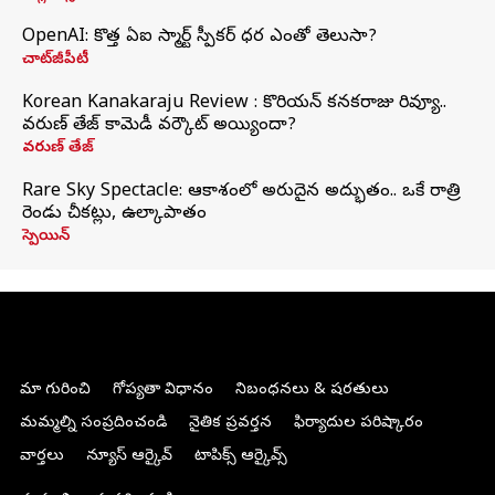
OpenAI: కొత్త ఏఐ స్మార్ట్ స్పీకర్ ధర ఎంతో తెలుసా?
చాట్‌జీపీటీ
Korean Kanakaraju Review : కొరియన్ కనకరాజు రివ్యూ..
వరుణ్ తేజ్ కామెడీ వర్కౌట్ అయ్యిందా?
వరుణ్ తేజ్
Rare Sky Spectacle: ఆకాశంలో అరుదైన అద్భుతం.. ఒకే రాత్రి
రెండు చీకట్లు, ఉల్కాపాతం
స్పెయిన్
మా గురించి
గోప్యతా విధానం
నిబంధనలు & షరతులు
మమ్మల్ని సంప్రదించండి
నైతిక ప్రవర్తన
ఫిర్యాదుల పరిష్కారం
వార్తలు
న్యూస్ ఆర్కైవ్
టాపిక్స్ ఆర్కైవ్స్