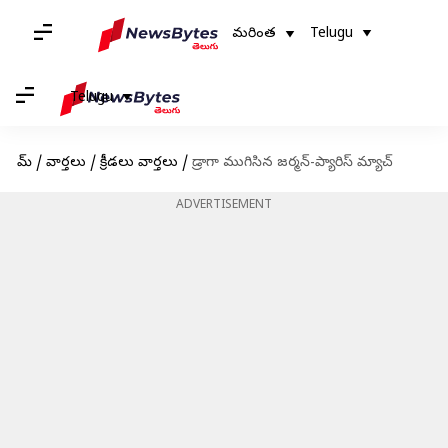
మరింత
Telugu
Telugu
హోమ్
/
వార్తలు
/
క్రీడలు వార్తలు
/
డ్రాగా ముగిసిన జర్మన్-ప్యారిస్ మ్యాచ్
ADVERTISEMENT