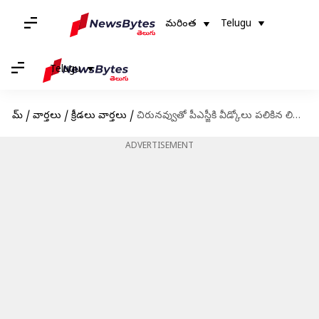
మరింత
Telugu
Telugu
హోమ్
/
వార్తలు
/
క్రీడలు వార్తలు
/
చిరునవ్వుతో పీఎస్జీకి వీడ్కోలు పలికిన లియోనల్ మెస్సీ
ADVERTISEMENT