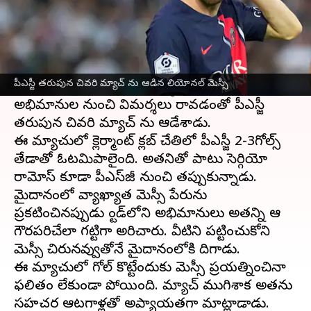
ఈ వార్తాకథనం ఏంటి
స్టార్ ఫుట్ బాల్ ప్లేయర్
లియోనల్ మెస్సీ
పీఎస్జీ తో ఉన్న
బంధానికి ముగింపు పలికాడు.
పీఎస్జీ తరుపున చివరి మ్యాచ్ ను ఆడిన లియోనల్ మెస్సీ
కొంతకాలంగా క్లబ్ యాజమాన్యంతో విబేధాలు, అక్కడి
అభిమానుల నుంచి విమర్శలు రావడంతో పీఎస్జీ
తరుపున చివరి మ్యాచ్ ను ఆడేశాడు.
ఈ మ్యాచులో క్లెర్మాంట్ క్లబ్ చేతిలో పీఎస్జీ 2-3గోల్స్
తేడాతో ఓటమిపాలైంది. అతనితో పాటు సెర్గియో
రామోస్ కూడా పీఎస్‌జీ నుంచి తప్పుకున్నాడు.
మైదానంలో వ్యాఖ్యాత మెస్సీ పేరును
ప్రకటించినప్పుడు స్టాండ్‌లోని అభిమానులు అతన్ని ఆ
గౌరపరిచేలా గట్టిగా అరిచారు. వీటిని పట్టించుకోని
మెస్సీ చిరునవ్వుతోనే మైదానంలోకి దిగాడు.
ఈ మ్యాచులో గోల్ కొట్టేందుకు మెస్సీ ప్రయత్నించినా
ఫలితం లేకుండా పోయింది. మ్యాచ్ ముగిశాక అతను