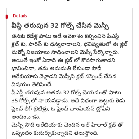
Details
పీఎస్జీ తరుపున 32 గోల్స్ చేసిన మెస్సీ
తనకు రెండేళ్ల పాటు ఆడే అవకాశం కల్పించిన పీఎస్జీ
క్లబ్ కు, పారిస్ కు ధన్యవాదాలని, భవిష్యతులో ఈ క్లబ్
మరెన్నో విజయాలు సాధించాలని మెస్సీ పేర్కొన్నారు.
అయితే ఇంకో ఏడాది ఈ క్లబ్ లో కొనసాగుతాడని
భావించినా, తమ అనుమతి లేకుండా సౌదీ
అరేబియాకు వెళ్లాడని మెస్సీని క్లబ్ సస్పెండ్ చేసిన
విషయం తెలిసిందే.
పీఎస్జీ తరుపున అతను 32 గోల్స్ చేయడంతో పాటు
35 గోల్స్ లో సాయపడ్డాడు. అదే విధంగా జట్టుకు రెండు
ఫ్రెంచ్ లీగ్ టైటిళ్లు, ఓ ఫ్రెంచ్ ఛాంపియన్ ట్రోఫీని
అందించాడు.
మెస్సీ సౌదీ అరేబియాకు చెందిన అల్ హిలాల్ క్లబ్ తో
ఒప్పందం కుదుర్చుకున్నాడని తెలుస్తోంది.