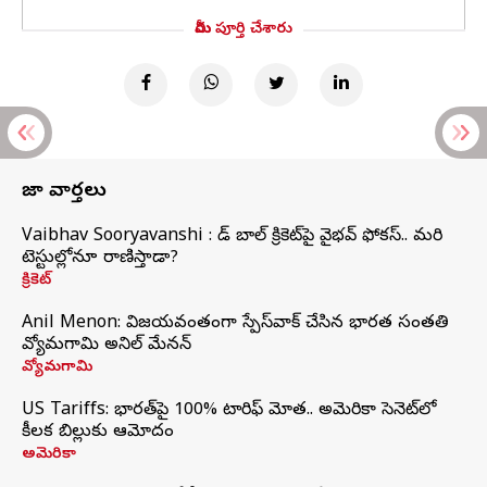
మీరు పూర్తి చేశారు
తాజా వార్తలు
Vaibhav Sooryavanshi : రెడ్ బాల్ క్రికెట్‌పై వైభవ్ ఫోకస్.. మరి
టెస్టుల్లోనూ రాణిస్తాడా?
క్రికెట్
Anil Menon: విజయవంతంగా స్పేస్‌వాక్‌ చేసిన భారత సంతతి
వ్యోమగామి అనిల్‌ మేనన్
వ్యోమగామి
US Tariffs: భారత్‌పై 100% టారిఫ్‌ మోత.. అమెరికా సెనెట్‌లో
కీలక బిల్లుకు ఆమోదం
అమెరికా