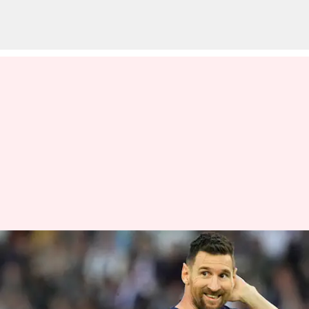
చిరునవ్వుతో పీఎస్జీకి వీడ్కోలు పలికిన
లియోనల్ మెస్సీ
వ్రాసిన వారు
Jun 05, 2023
11:00 am
Jayachandra Akuri