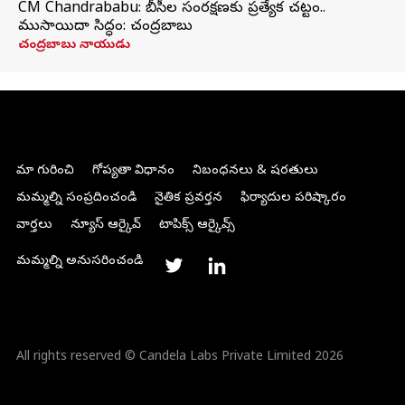
CM Chandrababu: బీసీల సంరక్షణకు ప్రత్యేక చట్టం..
ముసాయిదా సిద్ధం: చంద్రబాబు
చంద్రబాబు నాయుడు
మా గురించి
గోప్యతా విధానం
నిబంధనలు & షరతులు
మమ్మల్ని సంప్రదించండి
నైతిక ప్రవర్తన
ఫిర్యాదుల పరిష్కారం
వార్తలు
న్యూస్ ఆర్కైవ్
టాపిక్స్ ఆర్కైవ్స్
మమ్మల్ని అనుసరించండి
All rights reserved © Candela Labs Private Limited 2026