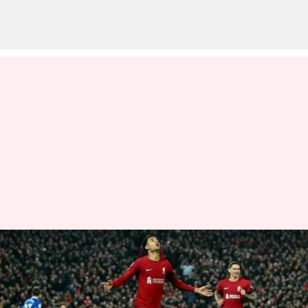
ప్రీమియర్ లీగ్‌లో మొదటి విజయాన్ని
నమోదు చేసిన లివర్‌పూల్
వ్రాసిన వారు
Feb 14, 2023
01:55 pm
Jayachandra Akuri