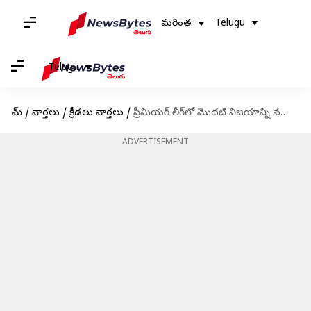
మరింత
Telugu
Telugu
హోమ్
/
వార్తలు
/
క్రీడలు వార్తలు
/
ప్రీమియర్ లీగ్‌లో మొదటి విజయాన్ని నమోదు చేసిన లివర్‌పూల్
ADVERTISEMENT