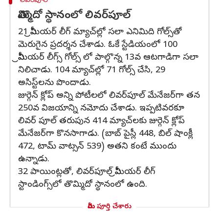
లివర్‌పూల్
తొమ్మిదో స్థానంలో లివర్‌పూల్
21 ప్రీమియర్ లీగ్ మ్యాచ్‌ల్లో సలా ఎనిమిది గోల్స్‌తో
మెరుగైన ప్రదర్శన చేశాడు. ఓకే స్టేడియంలో 100
ప్రీమియర్ లీగ్స్ గోల్స్ లో పాల్గొన్న 13వ ఆటగాడిగా సలా
నిలిచాడు. 104 మ్యాచ్‌ల్లో 71 గోల్స్ చేసి, 29
అసిస్ట్‌లను పొందాడు.
జుర్గెన్ క్లోప్ అన్ని పోటీలలో లివర్‌పూల్ మేనేజర్‌గా తన
250వ విజయాన్ని నమోదు చేశాడు. ఇప్పటివరకూ
లివర్ పూల్‌ తరుపున 414 మ్యాచ్‌లకు జుర్గెన్ క్లోప్
మేనేజర్‌గా కొనసాగాడు. (బాబ్ పైస్లీ 448, బిల్ షాంక్లీ
472, టామ్ వాట్సన్ 539) అతని కంటే ముందు
ఉన్నాడు.
32 పాయింట్లతో, లివర్‌పూల్ ప్రీమియర్ లీగ్
స్టాండింగ్స్‌లో తొమ్మిదో స్థానంలో ఉంది.
మీరు పూర్తి చేశారు