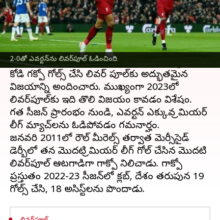
ఈ వార్తాకథనం ఏంటి
ప్రీమియర్ లీగ్
2022-23లో లివర్‌పూల్ మొదటిసారిగా
విజయాన్ని నమోదు చేసింది. 2-0తో ఎవర్టన్‌ను
2-0తో ఎవర్టన్‌ను లివర్‌పూల్ ఓడించింది
ఓడించి లివర్ పూల్ సత్తా చాటింది. మొహమ్మద్ సలా,
కోడి గక్పో గోల్స్ చేసి లివర్ పూల్‌కు అద్భుతమైన
విజయాన్ని అందించారు. ముఖ్యంగా 2023లో
లివర్‌పూల్‌కు ఇది తొలి విజయం కావడం విశేషం.
గత సీజన్ ప్రారంభం నుండి, ఎవర్టన్ ఎక్కువ ప్రీమియర్
లీగ్ మ్యాచ్‌లను ఓడిపోవడం గమనార్హం.
జనవరి 2011లో రౌల్ మీరెల్స్ తర్వాత మెర్సీసైడ్
డెర్బీలో తన మొదటి ప్రీమియర్ లీగ్ గోల్ చేసిన మొదటి
లివర్‌పూల్ ఆటగాడిగా గాక్పో నిలిచాడు. గాక్పో
ప్రస్తుతం 2022-23 సీజన్‌లో క్లబ్, దేశం తరుపున 19