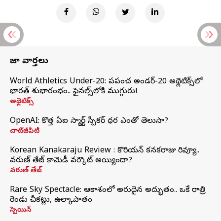
తాజా వార్తలు
World Athletics Under-20: ప్రపంచ అండర్-20 అథ్లెటిక్స్‌లో
భారత్‌ శుభారంభం.. ఫైనల్స్‌లోకి ముగ్గురు!
అథ్లెటిక్స్
OpenAI: కొత్త ఏఐ స్మార్ట్ స్పీకర్ ధర ఎంతో తెలుసా?
చాట్‌జీపీటీ
Korean Kanakaraju Review : కొరియన్ కనకరాజు రివ్యూ..
వరుణ్ తేజ్ కామెడీ వర్కౌట్ అయ్యిందా?
వరుణ్ తేజ్
Rare Sky Spectacle: ఆకాశంలో అరుదైన అద్భుతం.. ఒకే రాత్రి
రెండు చీకట్లు, ఉల్కాపాతం
స్పెయిన్