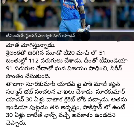
ఈ వార్తాకథనం ఏంటి
సూర్యకుమార్ యాదవ్ లేటు ఎంట్రీ ఇచ్చినా
టీమిండియా తనదైన ముద్ర వేసుకున్నాడు. ప్రస్తుతం
టీమిండియ్ ప్లేయర్ సూర్యకుమార్ యాదవ్
టీ20ల్లో నంబర్ 1 బ్యాట్స్ మెన్స్ కొనసాగుతూ రికార్డుల
మోత మోగిస్తున్నాడు.
శ్రీలంకతో జరిగిన మూడో టీ20 మ్యాచ్ లో 51
బంతుల్లో 112 పరుగులు చేశాడు. దీంతో టీమిండియా
91 పరుగుల తేడాతో ఘన విజయం సాధించి, సిరీస్
సొంతం చేసుకుంది.
తాజాగా సూర్యకుమార్ యాదవ్ పై పాక్ మాజీ కెప్టెన్
సల్మాన్ భట్ సంచలన వ్యాఖ్యలు చేశాడు. సూర్యకుమార్
యాదవ్ 30 ఏళ్లు దాటాక క్రికెట్ లోకి వచ్చాడు. అతను
ఇండియా పుట్టడం తన అదృష్టం, పాకిస్తాన్ లో ఉంటే
30 ఏళ్లు దాటితే ఛాన్స్ వచ్చే అవకాశం ఉండదని