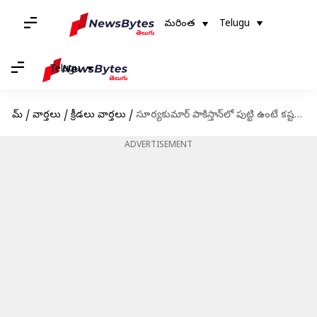
మరింత
Telugu
Telugu
హోమ్
/
వార్తలు
/
క్రీడలు వార్తలు
/
సూర్యకుమార్ పాకిస్తాన్‌లో పుట్టి ఉంటే కష్టమే: పాక్ మాజీ కెప్టెన్
ADVERTISEMENT