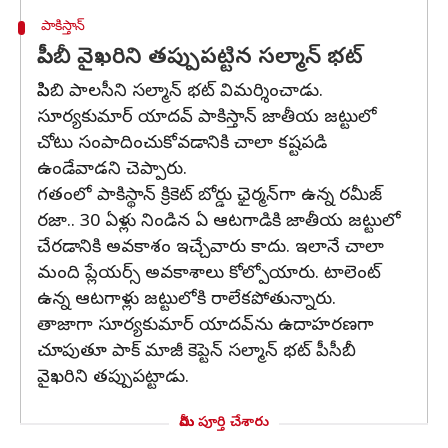
పాకిస్తాన్
పీసీబీ వైఖరిని తప్పుపట్టిన సల్మాన్ భట్
పిసిబి పాలసీని సల్మాన్ భట్ విమర్శించాడు.
సూర్యకుమార్ యాదవ్ పాకిస్తాన్ జాతీయ జట్టులో
చోటు సంపాదించుకోవడానికి చాలా కష్టపడి
ఉండేవాడని చెప్పారు.
గతంలో పాకిస్థాన్‌ క్రికెట్‌ బోర్డు ఛైర్మన్‌గా ఉన్న రమీజ్‌
రజా.. 30 ఏళ్లు నిండిన ఏ ఆటగాడికి జాతీయ జట్టులో
చేరడానికి అవకాశం ఇచ్చేవారు కాదు. ఇలానే చాలా
మంది ప్లేయర్స్ అవకాశాలు కోల్పోయారు. టాలెంట్
ఉన్న ఆటగాళ్లు జట్టులోకి రాలేకపోతున్నారు.
తాజాగా సూర్యకుమార్‌ యాదవ్‌ను ఉదాహరణగా
చూపుతూ పాక్‌ మాజీ కెప్టెన్‌ సల్మాన్ భట్‌ పీసీబీ
వైఖరిని తప్పుపట్టాడు.
మీరు పూర్తి చేశారు