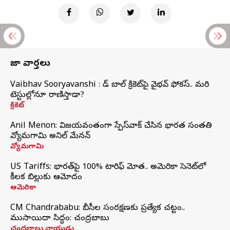
తాజా వార్తలు
Vaibhav Sooryavanshi : రెడ్ బాల్ క్రికెట్‌పై వైభవ్ ఫోకస్.. మరి
టెస్టుల్లోనూ రాణిస్తాడా?
క్రికెట్
Anil Menon: విజయవంతంగా స్పేస్‌వాక్‌ చేసిన భారత సంతతి
వ్యోమగామి అనిల్‌ మేనన్
వ్యోమగామి
US Tariffs: భారత్‌పై 100% టారిఫ్‌ మోత.. అమెరికా సెనెట్‌లో
కీలక బిల్లుకు ఆమోదం
అమెరికా
CM Chandrababu: బీసీల సంరక్షణకు ప్రత్యేక చట్టం..
ముసాయిదా సిద్ధం: చంద్రబాబు
చంద్రబాబు నాయుడు