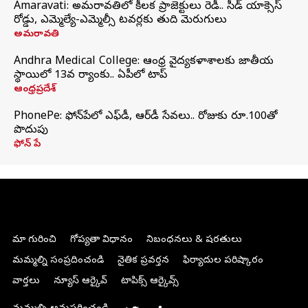
Amaravati: అమరావతిలో కీలక ప్రాజెక్టులు రెడీ.. సీడ్‌ యాక్సెస్‌
రోడ్డు, ఎమ్మెల్యే-ఎమ్మెల్సీ టవర్లకు తుది మెరుగులు
అమరావతి
Andhra Medical College: ఆంధ్ర వైద్యకళాశాలకు జాతీయ
స్థాయిలో 13వ ర్యాంకు.. ఏపీలో టాప్
ఆంధ్రప్రదేశ్
PhonePe: ఫోన్‌పేలో ఎఫ్‌డీ, ఆర్‌డీ సేవలు.. రోజుకు రూ.100తో
పొదుపు
ఫోన్‌ పే
మా గురించి
గోప్యతా విధానం
నిబంధనలు & షరతులు
మమ్మల్ని సంప్రదించండి
నైతిక ప్రవర్తన
ఫిర్యాదుల పరిష్కారం
వార్తలు
న్యూస్ ఆర్కైవ్
టాపిక్స్ ఆర్కైవ్స్