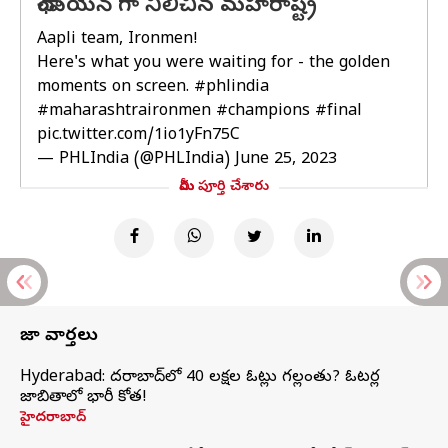
ఛాంపియన్ గా నిలిచిన మహారాష్ట్ర
Aapli team, Ironmen!
Here's what you were waiting for - the golden
moments on screen.
#phlindia
#maharashtraironmen
#champions
#final
pic.twitter.com/1io1yFn75C
— PHLIndia (@PHLIndia)
June 25, 2023
మీరు పూర్తి చేశారు
తాజా వార్తలు
Hyderabad: హైదరాబాద్‌లో 40 లక్షల ఓట్లు గల్లంతు? ఓటర్ల
జాబితాలో భారీ కోత!
హైదరాబాద్