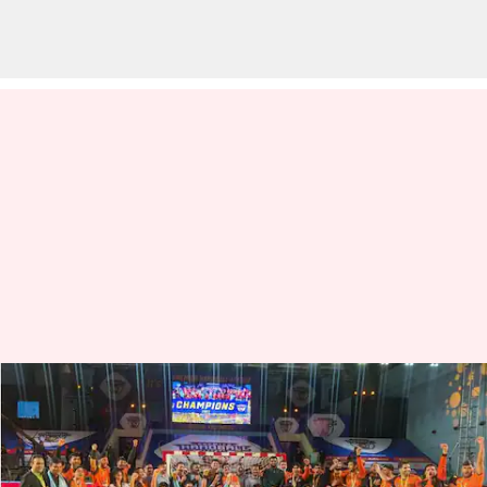
ప్రీమియర్ హ్యాండ్‌బాల్ లీగ్ విజేతగా
మహారాష్ట్ర
వ్రాసిన వారు
Jun 26, 2023
12:18 pm
Jayachandra Akuri