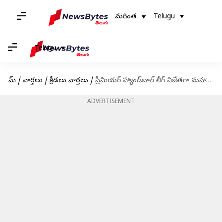
మరింత
Telugu
Telugu
హోమ్
/
వార్తలు
/
క్రీడలు వార్తలు
/
ప్రీమియర్ హ్యాండ్‌బాల్ లీగ్ విజేతగా మహారాష్ట్ర
ADVERTISEMENT