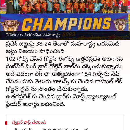
ఈ వార్తాకథనం ఏంటి
ప్రీమియర్ హ్యాండ్‌బాల్ లీగ్ తొలి సీజన్లో మహరాష్ట్ర
ఐరన్ మెన్ జట్టు విజేతగా అవరతరించింది.
విజేతగా అవతరించిన మహరాష్ట్ర
ఆదివారం
జైపూర్‌
లో జరిగిన ఫైనల్లో ఈగల్ ఉత్తర్
ప్రదేశ్ జట్టుపై 38-24 తేడాతో మహరాష్ట్ర ఐరన్‌మెట్
జట్టు విజయం సాధించింది.
102 గోల్స్ చేసిన గోల్డెన్ ఈగల్స్ ఉత్తరప్రదేశ్ ఆటగాడు
సుఖ్‌వీర్ సింగ్ బ్రార్ గోల్డెన్ బాల్‌ను దక్కించుకున్నాడు.
అదే విధంగా లీగ్ లో అత్యధికంగా 184 గోల్స్‌ను సేవ్
చేసినందుకు తెలుగు టాలన్స్ కు చెందిన రాహుల్ టీక్
గోల్డెన్ గ్లోవ్ ను సొంతం చేసుకున్నాడు.
ఉత్తరప్రదేశ్ కు చెందిన బ్రార్‌కు మోస్ట్ వ్యాల్యూబుల్
ట్విట్టర్ పోస్ట్ చేయండి