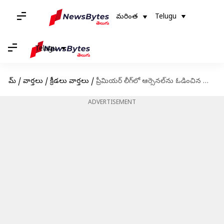
మరింత
Telugu
Telugu
హోమ్
/
వార్తలు
/
క్రీడలు వార్తలు
/
ప్రీమియర్ లీగ్‌లో ఆర్సెనల్‌ను ఓడించిన మాంచెస్టర్ సిటీ
ADVERTISEMENT