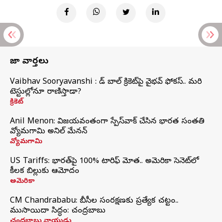
తాజా వార్తలు
Vaibhav Sooryavanshi : రెడ్ బాల్ క్రికెట్‌పై వైభవ్ ఫోకస్.. మరి
టెస్టుల్లోనూ రాణిస్తాడా?
క్రికెట్
Anil Menon: విజయవంతంగా స్పేస్‌వాక్‌ చేసిన భారత సంతతి
వ్యోమగామి అనిల్‌ మేనన్
వ్యోమగామి
US Tariffs: భారత్‌పై 100% టారిఫ్‌ మోత.. అమెరికా సెనెట్‌లో
కీలక బిల్లుకు ఆమోదం
అమెరికా
CM Chandrababu: బీసీల సంరక్షణకు ప్రత్యేక చట్టం..
ముసాయిదా సిద్ధం: చంద్రబాబు
చంద్రబాబు నాయుడు