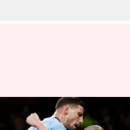
ప్రీమియర్ లీగ్‌లో ఆర్సెనల్‌ను ఓడించిన
మాంచెస్టర్ సిటీ
వ్రాసిన వారు
Feb 16, 2023
09:48 am
Jayachandra Akuri