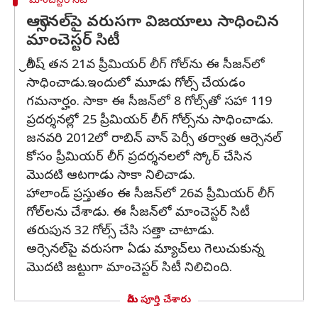
మాంచెస్టర్ సిటీ
ఆర్సెనల్‌పై వరుసగా విజయాలు సాధించిన
మాంచెస్టర్ సిటీ
గ్రీలిష్ తన 21వ ప్రీమియర్ లీగ్ గోల్‌ను ఈ సీజన్‌లో
సాధించాడు.ఇందులో మూడు గోల్స్ చేయడం
గమనార్హం. సాకా ఈ సీజన్‌లో 8 గోల్స్‌తో సహా 119
ప్రదర్శనల్లో 25 ప్రీమియర్ లీగ్ గోల్స్‌ను సాధించాడు.
జనవరి 2012లో రాబిన్ వాన్ పెర్సీ తర్వాత ఆర్సెనల్
కోసం ప్రీమియర్ లీగ్ ప్రదర్శనలలో స్కోర్ చేసిన
మొదటి ఆటగాడు సాకా నిలిచాడు.
హాలాండ్ ప్రస్తుతం ఈ సీజన్‌లో 26వ ప్రీమియర్ లీగ్
గోల్‌లను చేశాడు. ఈ సీజన్‌లో మాంచెస్టర్ సిటీ
తరుపున 32 గోల్స్ చేసి సత్తా చాటాడు.
అర్సెనల్‌పై వరుసగా ఏడు మ్యాచ్‌లు గెలుచుకున్న
మొదటి జట్టుగా మాంచెస్టర్ సిటీ నిలిచింది.
మీరు పూర్తి చేశారు