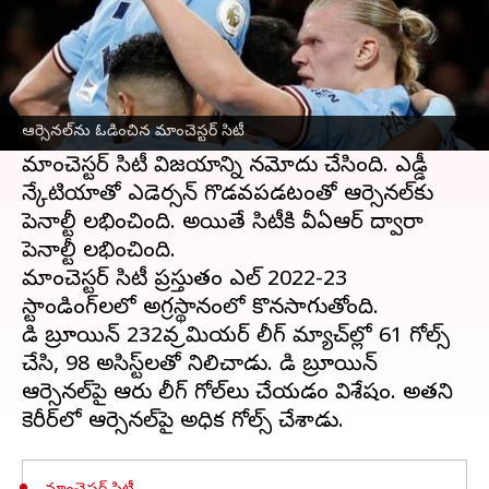
ఈ వార్తాకథనం ఏంటి
ప్రీమియర్ లీగ్
2023లో మాంచెస్టర్ సిటీ అద్భుత
ప్రదర్శనతో ఆకట్టుకుంటోంది. మాంచెస్టర్ సిటీ చేతిలో
ఆర్సెనల్‌ను ఓడించిన మాంచెస్టర్ సిటీ
ఆర్సెనల్ ఓటమిపాలైంది. 3-1తో తేడాతో ఆర్సెనల్‌పై
మాంచెస్టర్ సిటీ విజయాన్ని నమోదు చేసింది. ఎడ్డీ
న్కేటియాతో ఎడెర్సన్ గొడవపడటంతో ఆర్సెనల్‌కు
పెనాల్టీ లభించింది. అయితే సిటీకి వీఏఆర్ ద్వారా
పెనాల్టీ లభించింది.
మాంచెస్టర్ సిటీ ప్రస్తుతం పీఎల్ 2022-23
స్టాండింగ్‌లలో అగ్రస్థానంలో కొనసాగుతోంది.
డి బ్రూయిన్ 232వ ప్రీమియర్ లీగ్ మ్యాచ్‌ల్లో 61 గోల్స్
చేసి, 98 అసిస్ట్‌లతో నిలిచాడు. డి బ్రూయిన్
ఆర్సెనల్‌పై ఆరు లీగ్ గోల్‌లు చేయడం విశేషం. అతని