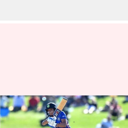
ముంబాయి ఇండియన్స్‌కు
సేవలందించనున్న టీమిండియా కెప్టెన్
వ్రాసిన వారు
Feb 13, 2023
03:32 pm
Jayachandra Akuri