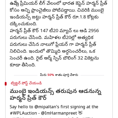
ఉమెన్స్ ప్రీమియర్ లీగ్‌ వేలంలో భారత కెప్టెన్ హర్మన్ ప్రీత్
కోసం అన్ని ఫ్రాంచైజీలు పోటిపడ్డాయి. చివరికి ముంబై
ఇండియన్స్ జట్టు హర్మన్ ప్రీత్ కౌర్ రూ.1.8 కోట్లకు
దక్కించుకుంది.
హర్మన్ ప్రీత్ కౌర్ 147 టీ20 మ్యాచ్ లు ఆడి 2956
పరుగులు చేసింది. మహిళల టీ20ల్లో అత్యధిక
పరుగులు చేసిన నాలుగో ప్లేయర్ గా హర్మన్ ప్రీత్
నిలిచింది. ఇందులో తొమ్మిది అర్ధసెంచరీలు, ఒక
సెంచరీ ఉంది. రైట్ ఆర్మ్ స్పిన్ బౌలింగ్ 32 వికెట్లను
కూడా తీసింది.
మీరు
50%
శాతం పూర్తి చేశారు
ట్విట్టర్ పోస్ట్ చేయండి
ముంబై ఇండియన్స్ తరుపున ఆడనున్న
హర్మన్ ప్రీత్ కౌర్
Say hello to
@mipaltan
's first signing at the
#WPLAuction
-
@ImHarmanpreet
👋