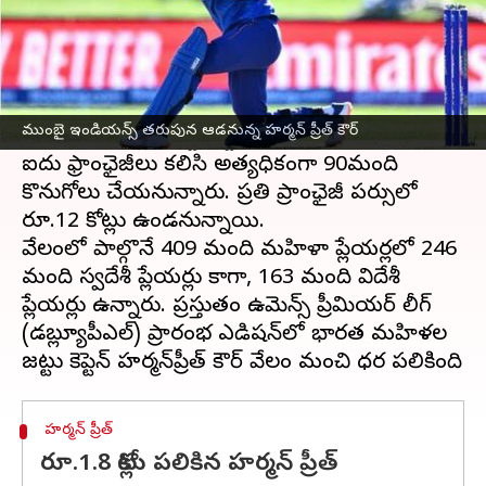
ఈ వార్తాకథనం ఏంటి
మొట్టమొదటి
ఉమెన్స్ ప్రీమియర్ లీగ్ వేలం
వైభవంగా
ప్రారంభమైంది. ఇప్పటికే ఈ వేలానికి 409 మంది
ముంబై ఇండియన్స్ తరుపున ఆడనున్న హర్మన్ ప్రీత్ కౌర్
మహిళా క్రికెటర్లు షార్ట్ లిస్ట్ కాగా.. ఇందులో నుంచి
ఐదు ఫ్రాంఛైజీలు కలిసి అత్యధికంగా 90మంది
కొనుగోలు చేయనున్నారు. ప్రతి ప్రాంఛైజీ పర్సులో
రూ.12 కోట్లు ఉండనున్నాయి.
వేలంలో పాల్గొనే 409 మంది మహిళా ప్లేయర్లలో 246
మంది స్వదేశీ ప్లేయర్లు కాగా, 163 మంది విదేశీ
ప్లేయర్లు ఉన్నారు. ప్రస్తుతం ఉమెన్స్ ప్రీమియర్ లీగ్
(డబ్ల్యూపీఎల్) ప్రారంభ ఎడిషన్‌లో భారత మహిళల
హర్మన్ ప్రీత్
రూ.1.8 కోట్లు పలికిన హర్మన్ ప్రీత్