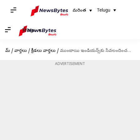
మరింత
Telugu
Telugu
హోమ్
/
వార్తలు
/
క్రీడలు వార్తలు
/
ముంబాయి ఇండియన్స్‌కు సేవలందించనున్న టీమిండియా కెప్టెన్
ADVERTISEMENT