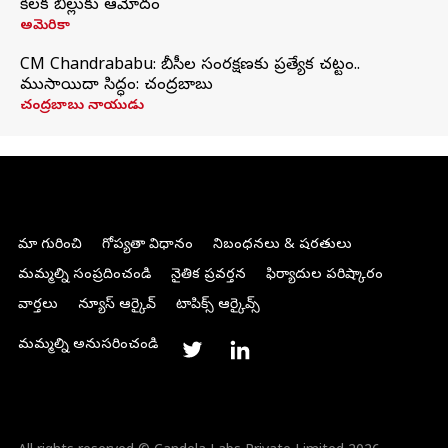
కీలక బిల్లుకు ఆమోదం
అమెరికా
CM Chandrababu: బీసీల సంరక్షణకు ప్రత్యేక చట్టం..
ముసాయిదా సిద్ధం: చంద్రబాబు
చంద్రబాబు నాయుడు
మా గురించి
గోప్యతా విధానం
నిబంధనలు & షరతులు
మమ్మల్ని సంప్రదించండి
నైతిక ప్రవర్తన
ఫిర్యాదుల పరిష్కారం
వార్తలు
న్యూస్ ఆర్కైవ్
టాపిక్స్ ఆర్కైవ్స్
మమ్మల్ని అనుసరించండి