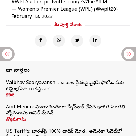
#WPLAuction
pic.twitter.com/eS7PxzYfFM
— Women's Premier League (WPL) (@wplt20)
February 13, 2023
మీరు పూర్తి చేశారు
తాజా వార్తలు
Vaibhav Sooryavanshi : రెడ్ బాల్ క్రికెట్‌పై వైభవ్ ఫోకస్.. మరి
టెస్టుల్లోనూ రాణిస్తాడా?
క్రికెట్
Anil Menon: విజయవంతంగా స్పేస్‌వాక్‌ చేసిన భారత సంతతి
వ్యోమగామి అనిల్‌ మేనన్
వ్యోమగామి
US Tariffs: భారత్‌పై 100% టారిఫ్‌ మోత.. అమెరికా సెనెట్‌లో