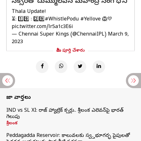
సిక్సర్‌తో దుమ్ములేపిన మహేంద్ర సింగ్ ధోని
Thala Update!
⏳: 1️⃣9️⃣ : 2️⃣9️⃣
#WhistlePodu
#Yellove
🦁💛
pic.twitter.com/lr5a1c3E6i
— Chennai Super Kings (@ChennaiIPL)
March 9,
2023
మీరు పూర్తి చేశారు
తాజా వార్తలు
IND vs SL XI: సిరాజ్‌ హ్యాట్రిక్‌ సిక్సర్లు.. శ్రీలంక ఎలెవన్‌పై భారత్‌
గెలుపు
శ్రీలంక
Peddagadda Reservoir: కాలువలకు స్వస్తి.. భూగర్భ పైపులతో