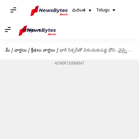
మరింత
Telugu
Telugu
హోమ్
/
వార్తలు
/
క్రీడలు వార్తలు
/
భారీ సిక్సర్‌తో విరుచుకుపడ్డ ధోని.. చైన్నై ఫ్యాన్స్ హ్యాపీ
ADVERTISEMENT