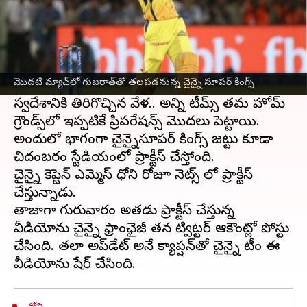
ఈ వార్తాకథనం ఏంటి
చాలారోజుల తర్వాత మళ్లీ టీమిండియా
మాజీ కెప్టెన్
మహేంద్ర సింగ్ ధోని
కొట్టిన సిక్సర్ చూసే భాగ్యం చైన్నై
మొదటి మ్యాచ్‌లో గుజరాత్‌తో తలపడనున్న చైన్నై సూపర్ కింగ్స్
సూపర్ కింగ్స్ అభిమానులు లభించింది. ఐపీఎల్
స్వదేశానికి తిరిగొచ్చిన వేళ.. అన్ని టీమ్స్ తమ హోమ్
గ్రౌండ్స్‌లో ఇప్పటికే ప్రిపరేషన్స్ మొదలు పెట్టాయి.
అందులో భాగంగా చైన్నైసూపర్ కింగ్స్ జట్టు కూడా
చిదంబరం స్టేడియంలో ప్రాక్టీస్ చేస్తోంది.
చైన్నై కెప్టెన్ ఎమ్మెస్ ధోని రోజూ నెట్స్ లో ప్రాక్టీస్
చేస్తున్నాడు.
తాజాగా గురువారం అతడు ప్రాక్టీస్ చేస్తున్న
వీడియోను చైన్నై ఫ్రాంఛైజీ తన ట్విట్టర్ ఆకౌంట్లో పోస్టు
చేసింది. తలా అప్‌డేట్ అనే క్యాప్షన్‌తో చైన్నై టీం ఈ