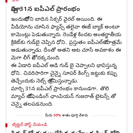
ధోని
మార్చి 31న ఐపీఎల్ ప్రారంభం
ఇందులో ధోని బాదిన సిక్సర్ వైరల్ అయింది. ఈ
వీడియోను చూసిన ఫ్యాన్స్ తలైవా ఈజ్ బ్యాక్ అంటూ
కామెంట్లు పెడుతున్నారు. రెండేళ్ల కిందట అంతర్జాతీయ
క్రికెట్‌కు గుడ్‌బై చెప్పిన ధోని.. ప్రస్తుతం ఐపీఎల్‌లో మాత్రమే
ఆడుతున్నాడు. దీంతో అతని ఆట చూసే అవకాశం ఈ
మెగా లీగ్ లోనే దక్కనుంది.
ఈ ఏడాది ఐపీఎల్ ఆడి గుడ్ బై చెప్పాలని భావిస్తున్న
ధోని.. చివరిసారిగా చైన్నై సూపర్ కింగ్స్ జట్టుకు కప్పు
తెచ్చేందుకు నెట్స్ లో శ్రమిస్తున్నాడు.
మార్చి 31న ఐపీఎల్ ప్రారంభం కానుండగా.. తొలి
మ్యాచ్ లో డిఫెండింగ్ ఛాంపియన్ గుజరాత్ టైటన్స్ తో
చెన్నై తలపడనుంది.
మీరు
50%
శాతం పూర్తి చేశారు
ట్విట్టర్ పోస్ట్ చేయండి