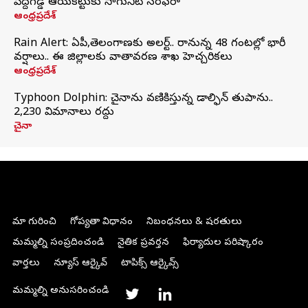
పెద్దగడ్డ ఆయకట్టుకు సాగునీటి సరఫరా
ఆంధ్రప్రదేశ్
Rain Alert: ఏపీ,తెలంగాణకు అలర్ట్.. రానున్న 48 గంటల్లో భారీ
వర్షాలు.. ఈ జిల్లాలకు వాతావరణ శాఖ హెచ్చరికలు
ఆంధ్రప్రదేశ్
Typhoon Dolphin: చైనాను వణికిస్తున్న డాల్ఫిన్‌ తుపాను..
2,230 విమానాలు రద్దు
చైనా
మా గురించి
గోప్యతా విధానం
నిబంధనలు & షరతులు
మమ్మల్ని సంప్రదించండి
నైతిక ప్రవర్తన
ఫిర్యాదుల పరిష్కారం
వార్తలు
న్యూస్ ఆర్కైవ్
టాపిక్స్ ఆర్కైవ్స్
మమ్మల్ని అనుసరించండి