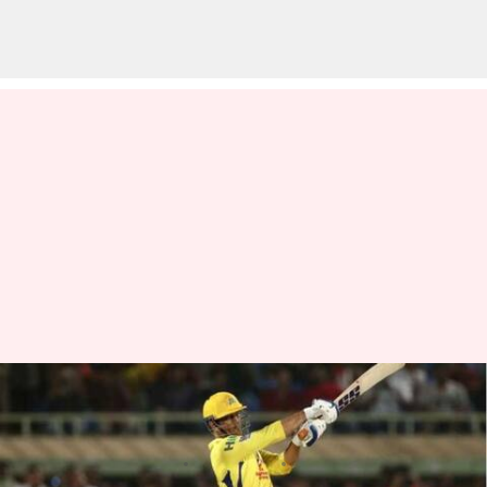
భారీ సిక్సర్‌తో విరుచుకుపడ్డ ధోని..
చైన్నై ఫ్యాన్స్ హ్యాపీ
వ్రాసిన వారు
Mar 10, 2023
01:42 pm
Jayachandra Akuri