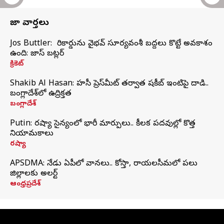
తాజా వార్తలు
Jos Buttler: నా రికార్డును వైభవ్ సూర్యవంశీ బద్దలు కొట్టే అవకాశం
ఉంది: జాస్ బట్లర్
క్రికెట్
Shakib Al Hasan: హసీనా ప్రెస్‌మీట్‌ తర్వాత షకీబ్‌ ఇంటిపై దాడి..
బంగ్లాదేశ్‌లో ఉద్రిక్తత
బంగ్లాదేశ్
Putin: రష్యా సైన్యంలో భారీ మార్పులు.. కీలక పదవుల్లో కొత్త
నియామకాలు
రష్యా
APSDMA: నేడు ఏపీలో వానలు.. కోస్తా, రాయలసీమలో పలు
జిల్లాలకు అలర్ట్
ఆంధ్రప్రదేశ్