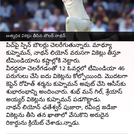
ఈ వార్తాకథనం ఏంటి
బోర్డర్ గవాస్కర్ ట్రోఫీ
లో భాగంగా టీమిండియాతో
జరుగుతున్న మూడో టెస్టులో ఆస్ట్రేలియా స్పిన్నర్లు
అత్యధిక వికెట్లు తీసిన బౌలర్ నాథన్
విజృంభిస్తున్నారు. పేస్‌కు అనుకూలిస్తుందనుకున్న
పిచ్‌పై స్పిన్ బౌలర్లు చెలరేగుతున్నారు. మాథ్యూ
కుహ్నెమన్, నాథన్ లియోన్ వరుసగా వికెట్లు తీస్తూ
టీమిండియాను కష్టాల్లోకి నెట్టారు.
వీరద్దరూ చెలరేగడంతో 12 ఓవర్లలో టీమిండియా 46
పరుగులు చేసి ఐదు వికెట్లను కోల్పోయింది. మొదటగా
కెప్టెన్ రోహిత్ శర్మను కుహ్నెమన్ అవుట్ చేసి ఆసీస్‌కు
శుభారంభాన్ని అందించారు. శుభ్ మన్ గిల్, శ్రేయాస్
అయ్యర్ వికెట్లను కుహ్నెమన్ పడగొట్టాడు.
నాథన్‌ లియోన్‌ ఛతేశ్వర్‌ పుజారా, రవీంద్ర జడేజా
వికెట్లను తీసి తన ఖాతాలో వేసుకొని అరుదైన