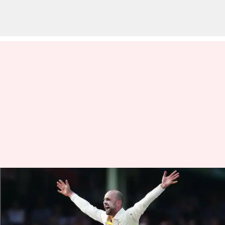
Ind Vs Aus: షేన్‌వార్న్ రికార్డును
బద్దలు కొట్టిన నాథన్ లియోస్
వ్రాసిన వారు
Mar 01, 2023
12:29 pm
Jayachandra Akuri