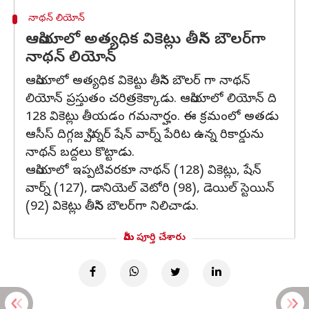
నాథన్ లియోన్
ఆసియాలో అత్యధిక వికెట్లు తీసిన బౌలర్‌గా
నాథన్ లియోన్
ఆసియాలో అత్యధిక వికెట్టు తీసిన బౌలర్ గా నాథన్
లియోన్ ప్రస్తుతం చరిత్రకెక్కాడు. ఆసియాలో లియోన్‌ ది
128 వికెట్లు తీయడం గమనార్హం. ఈ క్రమంలో అతడు
ఆసీస్ దిగ్గజ స్పిన్నర్ షేన్ వార్న్ పేరిట ఉన్న రికార్డును
నాథన్ బద్దలు కొట్టాడు.
ఆసియాలో ఇప్పటివరకూ నాథన్ (128) వికెట్లు, షేన్
వార్న్ (127), డానియెల్ వెటోరి (98), డెయిల్ స్టెయిన్
(92) వికెట్లు తీసిన బౌలర్‌గా నిలిచాడు.
మీరు పూర్తి చేశారు