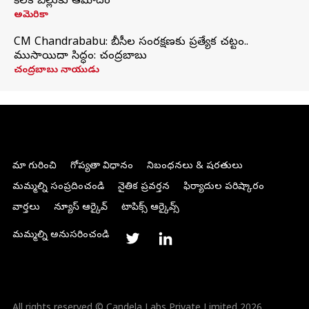
కీలక బిల్లుకు ఆమోదం
అమెరికా
CM Chandrababu: బీసీల సంరక్షణకు ప్రత్యేక చట్టం..
ముసాయిదా సిద్ధం: చంద్రబాబు
చంద్రబాబు నాయుడు
మా గురించి
గోప్యతా విధానం
నిబంధనలు & షరతులు
మమ్మల్ని సంప్రదించండి
నైతిక ప్రవర్తన
ఫిర్యాదుల పరిష్కారం
వార్తలు
న్యూస్ ఆర్కైవ్
టాపిక్స్ ఆర్కైవ్స్
మమ్మల్ని అనుసరించండి
All rights reserved © Candela Labs Private Limited 2026