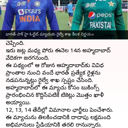
ఈ వార్తాకథనం ఏంటి
వన్డే వరల్డ్ కప్ 2023
సమరం ప్రారంభమైంది. ఇక
భారత్-పాక్ మ్యాచు కోసం కోసం ఎంతగానో
భారత్-పాక్ హై ఓల్టేట్ మ్యాచుకు రైల్వే శాఖ కీలక నిర్ణయం
ఎదురుచూస్తున్న క్రికెట్ ఫ్యాన్స్‌కు రైల్వే శాఖ శుభవార్త
చెప్పింది.
ఇరు జట్ల మధ్య పోరు ఈనెల 14న అహ్మదాబాద్
వేదికగా జరగనుంది.
ఈ నేపథ్యంలో ఆ రోజున ఆహ్మదాబాద్‌కు వివిధ
ప్రాంతాల నుంచి వందే భారత్ ప్రత్యేక రైళ్లను
నడపనున్నట్లు రైల్వే శాఖ స్పష్టం చేసింది.
అహ్మదాబాద్‌లో ఈ మ్యాచు కోసం బుకింగ్స్
ప్రారంభించిన కొద్దిసేపటికే టికెట్లు మొత్తం ఖాళీ
అయ్యాయి.
12, 13, 14 తేదీల్లో విమానాల ఛార్జీలు పెంచేశారు.
ఈ మ్యాచును తిలకించడానికి దాదాపు లక్షమంది