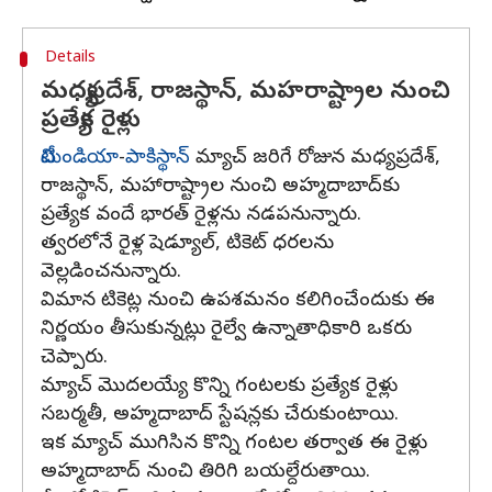
Details
మధ్యప్రదేశ్, రాజస్థాన్, మహరాష్ట్రాల నుంచి
ప్రత్యేక రైళ్లు
టీమిండియా
-
పాకిస్థాన్
మ్యాచ్ జరిగే రోజున మధ్యప్రదేశ్,
రాజస్థాన్, మహారాష్ట్రాల నుంచి అహ్మదాబాద్‌కు
ప్రత్యేక వందే భారత్ రైళ్లను నడపనున్నారు.
త్వరలోనే రైళ్ల షెడ్యూల్, టికెట్ ధరలను
వెల్లడించనున్నారు.
విమాన టికెట్ల నుంచి ఉపశమనం కలిగించేందుకు ఈ
నిర్ణయం తీసుకున్నట్లు రైల్వే ఉన్నాతాధికారి ఒకరు
చెప్పారు.
మ్యాచ్ మొదలయ్యే కొన్ని గంటలకు ప్రత్యేక రైళ్లు
సబర్మతీ, అహ్మదాబాద్ స్టేషన్లకు చేరుకుంటాయి.
ఇక మ్యాచ్ ముగిసిన కొన్ని గంటల తర్వాత ఈ రైళ్లు
అహ్మదాబాద్ నుంచి తిరిగి బయల్దేరుతాయి.