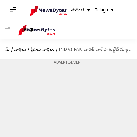
మరింత
Telugu
Telugu
హోమ్
/
వార్తలు
/
క్రీడలు వార్తలు
/
IND vs PAK: భారత్-పాక్ హై ఓల్టేట్ మ్యాచుకు రైల్వే శాఖ కీలక నిర్ణయం
ADVERTISEMENT