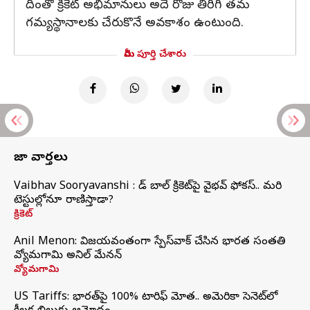
దీంతో క్రికెట్ అభిమానులు అదే రోజు తిరిగి తమ
గమ్యస్థానాలకు చేరుకొనే అవకాశం ఉంటుంది.
మీరు పూర్తి చేశారు
తాజా వార్తలు
Vaibhav Sooryavanshi : రెడ్ బాల్ క్రికెట్‌పై వైభవ్ ఫోకస్.. మరి
టెస్టుల్లోనూ రాణిస్తాడా?
క్రికెట్
Anil Menon: విజయవంతంగా స్పేస్‌వాక్‌ చేసిన భారత సంతతి
వ్యోమగామి అనిల్‌ మేనన్
వ్యోమగామి
US Tariffs: భారత్‌పై 100% టారిఫ్‌ మోత.. అమెరికా సెనెట్‌లో