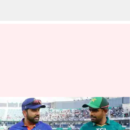
IND vs PAK: భారత్-పాక్ హై ఓల్టేట్
మ్యాచుకు రైల్వే శాఖ కీలక నిర్ణయం
వ్రాసిన వారు
Oct 06, 2023
03:20 pm
Jayachandra Akuri