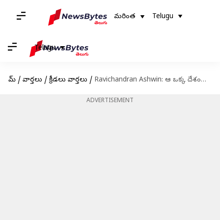
మరింత
Telugu
Telugu
హోమ్
/
వార్తలు
/
క్రీడలు వార్తలు
/
Ravichandran Ashwin: ఆ ఒక్క దేశంలోనే టెస్టు మ్యాచ్ ఆడలేకపోయిన రవిచంద్రన్ అశ్విన్
ADVERTISEMENT