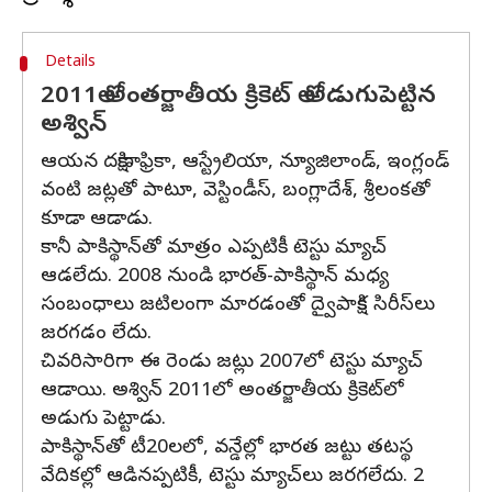
Details
2011లో అంతర్జాతీయ క్రికెట్ లో అడుగుపెట్టిన
అశ్విన్
ఆయన దక్షిణాఫ్రికా, ఆస్ట్రేలియా, న్యూజిలాండ్, ఇంగ్లండ్
వంటి జట్లతో పాటూ, వెస్టిండీస్, బంగ్లాదేశ్, శ్రీలంకతో
కూడా ఆడాడు.
కానీ పాకిస్థాన్‌తో మాత్రం ఎప్పటికీ టెస్టు మ్యాచ్
ఆడలేదు. 2008 నుండి భారత్-పాకిస్థాన్ మధ్య
సంబంధాలు జటిలంగా మారడంతో ద్వైపాక్షిక సిరీస్‌లు
జరగడం లేదు.
చివరిసారిగా ఈ రెండు జట్లు 2007లో టెస్టు మ్యాచ్‌
ఆడాయి. అశ్విన్ 2011లో అంతర్జాతీయ క్రికెట్‌లో
అడుగు పెట్టాడు.
పాకిస్థాన్‌తో టీ20లలో, వన్డేల్లో భారత జట్టు తటస్థ
వేదికల్లో ఆడినప్పటికీ, టెస్టు మ్యాచ్‌లు జరగలేదు. 2