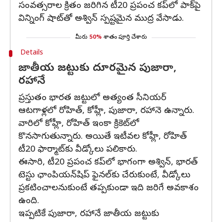
సంవత్సరాల క్రితం జరిగిన టీ20 ప్రపంచ కప్‌లో పాక్‌పై
విన్నింగ్‌ షాట్‌తో అశ్విన్ స్పష్టమైన ముద్ర వేసాడు.
మీరు
50%
శాతం పూర్తి చేశారు
Details
జాతీయ జట్టుకు దూరమైన పుజారా,
రహానే
ప్రస్తుతం భారత జట్టులో అత్యంత సీనియర్
ఆటగాళ్లలో రోహిత్, కోహ్లీ, పుజారా, రహానె ఉన్నారు.
వారిలో కోహ్లీ, రోహిత్ ఇంకా క్రికెట్‌లో
కొనసాగుతున్నారు. అయితే ఇటీవల కోహ్లీ, రోహిత్
టీ20 ఫార్మాట్‌కు వీడ్కోలు పలికారు.
ఈసారి, టీ20 ప్రపంచ కప్‌లో భాగంగా అశ్విన్, భారత్
టెస్టు ఛాంపియన్‌షిప్‌ ఫైనల్‌కు చేరుకుంటే, వీడ్కోలు
ప్రకటించాలనుకుంటే తప్పకుండా ఇది జరిగే అవకాశం
ఉంది.
ఇప్పటికే పుజారా, రహానే జాతీయ జట్టుకు