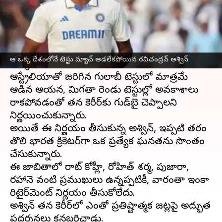
వ్రాసిన వారు
Dec 22, 2024
04:33 pm
Jayachandra Akuri
ఈ వార్తాకథనం ఏంటి
రవిచంద్రన్ అశ్విన్
ఇటీవల అంతర్జాతీయ క్రికెట్‌కు
ఆ ఒక్క దేశంలోనే టెస్టు మ్యాచ్ ఆడలేకపోయిన రవిచంద్రన్ అశ్విన్
వీడ్కోలు పలికిన సంగతి తెలిసిందే.
ఆస్ట్రేలియాతో జరిగిన గులాబీ టెస్టులో మాత్రమే
ఆడిన ఆయన, మిగతా రెండు టెస్టుల్లో అవకాశాలు
రాకపోవడంతో తన కెరీర్‌కు గుడ్‌బై చెప్పాలని
నిర్ణయించుకున్నారు.
అయితే ఈ నిర్ణయం తీసుకున్న అశ్విన్, ఇప్పటి తరం
తొలి భారత క్రికెటర్‌గా ఒక ప్రత్యేక ఘనతను సొంతం
చేసుకున్నారు.
ఈ జాబితాలో విరాట్ కోహ్లీ, రోహిత్ శర్మ, పుజారా,
రహానె వంటి ప్రముఖులు ఉన్నప్పటికీ, వారంతా ఇంకా
రిటైర్‌మెంట్ నిర్ణయం తీసుకోలేదు.
అశ్విన్ తన కెరీర్‌లో ఎంతో ప్రతిష్టాత్మక జట్లపై అద్భుత