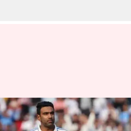
Ravichandran Ashwin: ఆ ఒక్క
దేశంలోనే టెస్టు మ్యాచ్
ఆడలేకపోయిన రవిచంద్రన్ అశ్విన్