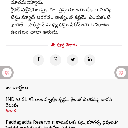
దూరమయ్యారు.
క్రికెట్ విశ్లేషకుల ప్రకారం, ప్రస్తుతం ఇరు దేశాల మధ్య
టెస్టు మ్యాచ్‌ జరగడం అత్యంత కష్టమే. ఎందుకంటే
భారత్ - పాకిస్థాన్ మధ్య టెస్టు సిరీస్‌లకు అవకాశం
ఉండటం చాలా అరుదు.
మీరు పూర్తి చేశారు
తాజా వార్తలు
IND vs SL XI: సిరాజ్‌ హ్యాట్రిక్‌ సిక్సర్లు.. శ్రీలంక ఎలెవన్‌పై భారత్‌
గెలుపు
శ్రీలంక
Peddagadda Reservoir: కాలువలకు స్వస్తి.. భూగర్భ పైపులతో