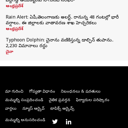
పెద్దగడ్డ ఆయకట్టుకు సాగునీటి సరఫరా
ఆంధ్రప్రదేశ్
Rain Alert: ఏపీ,తెలంగాణకు అలర్ట్.. రానున్న 48 గంటల్లో భారీ
వర్షాలు.. ఈ జిల్లాలకు వాతావరణ శాఖ హెచ్చరికలు
ఆంధ్రప్రదేశ్
Typhoon Dolphin: చైనాను వణికిస్తున్న డాల్ఫిన్‌ తుపాను..
2,230 విమానాలు రద్దు
చైనా
మా గురించి
గోప్యతా విధానం
నిబంధనలు & షరతులు
మమ్మల్ని సంప్రదించండి
నైతిక ప్రవర్తన
ఫిర్యాదుల పరిష్కారం
వార్తలు
న్యూస్ ఆర్కైవ్
టాపిక్స్ ఆర్కైవ్స్
మమ్మల్ని అనుసరించండి