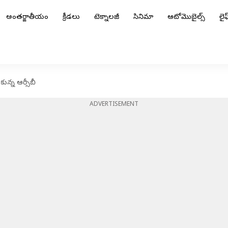
అంతర్జాతీయం
క్రీడలు
టెక్నాలజీ
సినిమా
ఆటోమొబైల్స్
లైఫ్
సుకున్న ఆర్సీబీ
ADVERTISEMENT