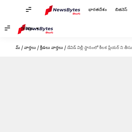
భారతదేశం
బిజినెస్
Telugu
హోమ్
/
వార్తలు
/
క్రీడలు వార్తలు
/
డేవిడ్ విల్లీ స్థానంలో కీలక ప్లేయర్ ని తీ