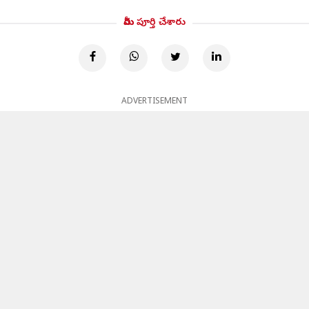
మీరు పూర్తి చేశారు
ADVERTISEMENT