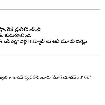
ంచైజీ ధ్రువీకరించింది.
ం కుదుర్చుకుంది.
 ఐపీఎల్లో విల్లీ 4 మ్యాచ్ లు ఆడి మూడు వికెట్లు
వ్యాఖ్యతగా జాదవ్ వ్యవహరించారు. కేదార్ యాదవ్ 2010లో