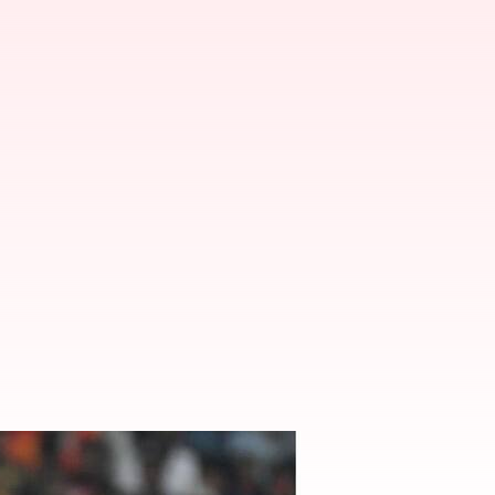
సుకున్న ఆర్సీబీ