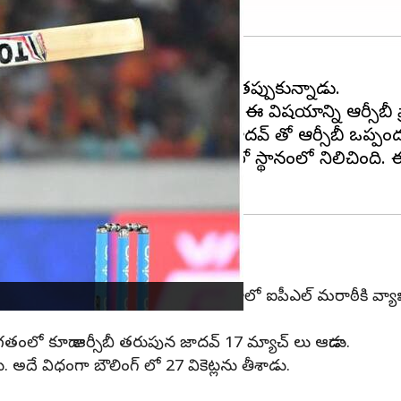
ిల్లీ గాయం కారణంగా ఐపీఎల్ నుంచి తప్పుకున్నాడు.
జాదవ్ ను జట్టులోకి తీసుకుంది. ఈ విషయాన్ని ఆర్సీబీ ఫ్రా
 రూ.1 కోటి కనీస ధరతో కేదార్ జాదవ్ తో ఆర్సీబీ ఒప్పంద
లు సాధించి పాయింట్ల పట్టికలో ఆరో స్థానంలో నిలిచింది. ఈ
సక్తి చూపలేదు. మొన్నటిదాకా జియో సినిమాలో ఐపీఎల్ మరాఠీకి 
తంలో కూడా ఆర్సీబీ తరుపున జాదవ్ 17 మ్యాచ్ లు ఆడాడు.
ు. అదే విధంగా బౌలింగ్ లో 27 వికెట్లను తీశాడు.