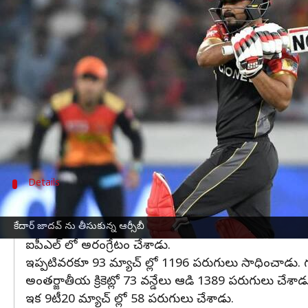
వ్రాసిన వారు
May 02, 2023
12:14 pm
Jayachandra Akuri
ఈ వార్తాకథనం ఏంటి
రాయల్ ఛాలెంజర్స్ బెంగళూర్
స్టార్ ఆల్ రౌండర్ డేవిడ్ వ
ఈ నేపథ్యంలో అతడి స్థానంలో టీమిండియా బ్యాటర్ కేదార్ 
గాయంతో ఇంగ్లాండ్ ఆల్ రౌండర్ జట్టుకు దూరం కావడంతో
ప్రస్తుతం ఈ సీజన్ లో ఆర్సీబీ 7 మ్యాచ్ ల్లో ఐదు విజయా
Details
ఐపీఎల్ లో 93 మ్యాచ్ లు ఆడిన జాదవ్
ఈ ఏడాది వేలం పాటలో జాదవ్ తీసుకోవడానికి ఏ ఫ్రాంచేజీ ఆ
కేదార్ జాదవ్ ను తీసుకున్న ఆర్సీబీ
ఐపీఎల్ లో అరంగ్రేటం చేశాడు.
ఇప్పటివరకూ 93 మ్యాచ్ ల్లో 1196 పరుగులు సాధించాడు. గ
అంతర్జాతీయ క్రికెట్లో 73 వన్డేలు ఆడి 1389 పరుగులు చేశాడ
ఇక 9టీ20 మ్యాచ్ ల్లో 58 పరుగులు చేశాడు.