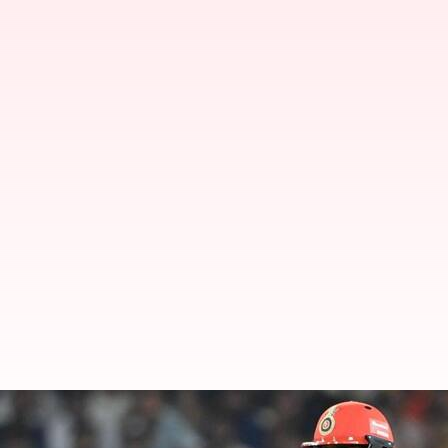
డేవిడ్ విల్లీ స్థానంలో కీలక ప్లేయర్ ని తీ