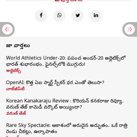
మీరు పూర్తి చేశారు
తాజా వార్తలు
World Athletics Under-20: ప్రపంచ అండర్-20 అథ్లెటిక్స్‌లో
భారత్‌ శుభారంభం.. ఫైనల్స్‌లోకి ముగ్గురు!
అథ్లెటిక్స్
OpenAI: కొత్త ఏఐ స్మార్ట్ స్పీకర్ ధర ఎంతో తెలుసా?
చాట్‌జీపీటీ
Korean Kanakaraju Review : కొరియన్ కనకరాజు రివ్యూ..
వరుణ్ తేజ్ కామెడీ వర్కౌట్ అయ్యిందా?
వరుణ్ తేజ్
Rare Sky Spectacle: ఆకాశంలో అరుదైన అద్భుతం.. ఒకే రాత్రి
రెండు చీకట్లు, ఉల్కాపాతం