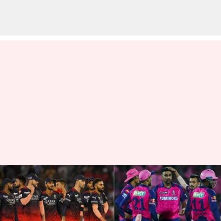
IPL 2023: ఉత్కంఠ పోరులో
ఆర్సీబీదే గెలుపు
వ్రాసిన వారు
Apr 23, 2023
07:54 pm
Jayachandra Akuri