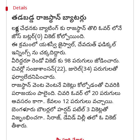
Details
తడబడ్డ రాజస్థాన్ బ్యాటర్లు
లక్ష్య చేధనకు బ్యాటింగ్ కు రాజస్థాన్ తొలి ఓవర్ లోనే
జోస్ బట్లర్(0) వికెట్ కోల్పోయింది.
ఈ క్రమంలో యశస్వీ జైస్వాల్, దేవదుత్ ఫడిక్కల్
ఇన్నింగ్స్ ను చక్కదిద్దారు.
వీరిద్దరూ రెండో వికెట్ కు 98 పరుగులు జోడించారు.
చివర్లో సంజుశాంసన్(22), జురెల్(34) పరుగులతో
ఫర్వాలేదనిపించారు.
రాజస్థాన్ వెంట వెంటనే వికెట్లు కోల్పోడంతో చివరికి
పరాజయం పాలైంది. చివరి ఓవర్ లో 20 పరుగులు
అవసరం కాగా.. కేవలం 12 పరుగులు వచ్చాయి.
బెంగళూరు బౌలర్లలో హర్షద్ పటేల్ 3 వికెట్లతో
విజృంభించగా.. సిరాజ్, డేవిడ్ విల్లీ తలో ఓ వికెట్
తీశారు.