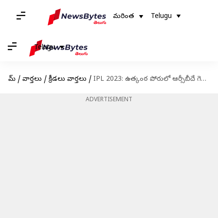
మరింత
Telugu
Telugu
హోమ్
/
వార్తలు
/
క్రీడలు వార్తలు
/
IPL 2023: ఉత్కంఠ పోరులో ఆర్సీబీదే గెలుపు
ADVERTISEMENT