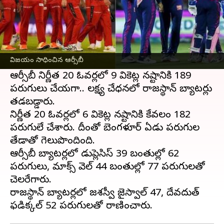
ఈ వార్తాకథనం ఏంటి
ఐపీఎల్ 16వ సీజన్ లో భాగంగా చిన్నస్వామి
స్టేడియంలో రాజస్థాన్ రాయల్స్ తో జరిగిన మ్యాచ్ లో
విజయం సాధించిన ఆర్సీబీ
రాయల్ ఛాలెంజర్స్ బెంగళూరు
విజయం సాధించింది.
ఆర్సీబీ నిర్ణీత 20 ఓవర్లలో 9 వికెట్ల నష్టానికి 189
పరుగులు చేయగా.. లక్ష్య చేధనలో రాజస్థాన్ బ్యాటర్లు
తడబడ్డారు.
నిర్ణీత 20 ఓవర్లలో 6 వికెట్ల నష్టానికి కేవలం 182
పరుగులే చేశారు. దీంతో బెంగళూర్ ఏడు పరుగుల
తేడాతో గెలుపొందింది.
ఆర్సీబీ బ్యాటర్లలో డుప్లెసిస్ 39 బంతుల్లో 62
పరుగులు, మాక్స్ వెల్ 44 బంతుల్లో 77 పరుగులతో
చెలరేగారు.
రాజస్థాన్ బ్యాటర్లలో జశస్వీ జైస్వాల్ 47, దేవదుత్