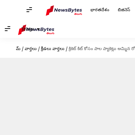
భారతదేశం
బిజినెస్
Telugu
హోమ్
/
వార్తలు
/
క్రీడలు వార్తలు
/
క్రికెట్ కిట్ కోసం పాల ప్యాకెట్లు అమ్మిన ర