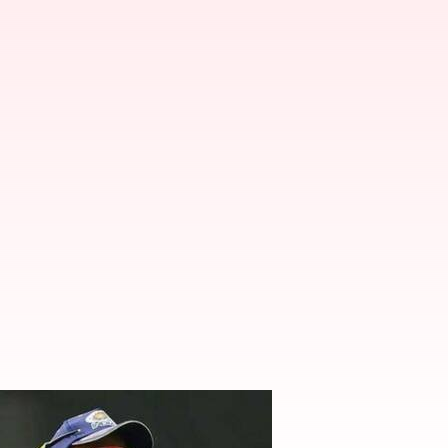
ోహిత్ శర్మ