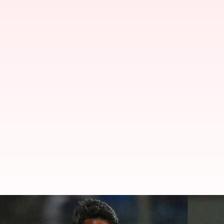
క్రికెట్ కిట్ కోసం పాల ప్యాకెట్లు అమ్మిన ర