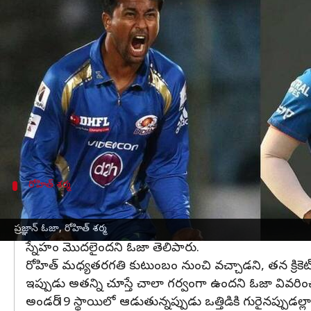
వ్రాసిన వారు
Mar 28, 2023
05:10 pm
Jayachandra Akuri
ఈ వార్తాకథనం ఏంటి
టీమిండియా
కెప్టెన్ రోహిత్ శర్మ
ఎంత కష్టపడి పైకొచ్చాడో చా
ఒకానొక దశలో క్రికెట్ కిట్ కోసం పాల ప్యాకెట్లను అమ్మిన
ప్రజ్ఞాన్ ఓజా తెలిపారు.
మిడిల్ క్లాస్ ఫ్యామిలీకి చెందిన రోహిత్‌శర్మ‌కు కెరీర్
రోహిత్ శర్మ
రోహిత్ శర్మను చూస్తే గర్వంగా ఉంది
అండర్-15 నేషనల్ క్యాంపులో తొలిసారి రోహిత్ శర్మను కల
ప్రజ్ఞాన్ ఓజా, రోహిత్ శర్మ
స్నేహం మొదలైందని ఓజా తెలిపారు.
రోహిత్ మధ్యతరగతి కుటుంబం నుంచి వచ్చాడని, తన క్రికెట్ 
ఇప్పుడు అతన్ని చూస్తే చాలా గర్వంగా ఉందని ఓజా వివరిం
అండర్ 19 స్థాయిలో ఆడుతున్నప్పుడు ఒత్తిడికి గురైనప్పుడ