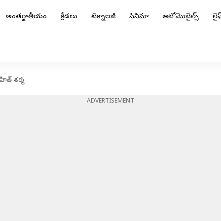
అంతర్జాతీయం
క్రీడలు
టెక్నాలజీ
సినిమా
ఆటోమొబైల్స్
లైఫ్
ోహిత్ శర్మ
ADVERTISEMENT