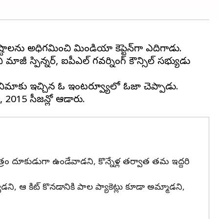
ాలను అధిగమించి టీమిండియా కెప్టెన్‌గా ఎదిగాడు.
మాజీ స్పిన్నర్, ఐపీఎల్ గవర్నింగ్ కౌన్సిల్ సభ్యుడు
యో సినిమాకు ఇచ్చిన ఓ ఇంటర్వ్యూలో ఓజా చెప్పాడు.
రం దూకుడుగా ఉండేవాడని, కొన్నేళ్ల తర్వాత తమ ఇద్దరి
ని, ఆ కిట్ కొనడానికి పాల ప్యాకెట్లు కూడా అమ్మాడని,