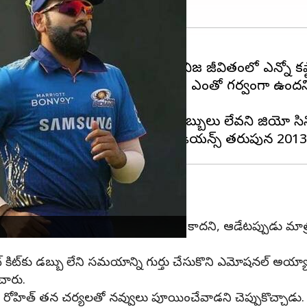
లామందికి తెలియదు. రోహిత్‌శర్మ నిజ జీవితంలో ఎన్నో కష్ట
 రోహిత్, టీమిండియా కెప్టెన్‌గా ఎదగడం ఎంతో గర్వంగా ఉందని 
 ప్రారంభంలో క్రికెట్ కిట్ కొనేందుకు కూడా డబ్బులు లేవని జి
ిశానని, ఎవరితోనూ అతను మాట్లాడేవాడు కాదని, ఆడేటప్పుడు మాత్
కిట్‌కు డబ్బు లేని సమయాన్ని గుర్తు చేసుకొని ఎమోషనల్ అయ్యాడ
చారు.
ల్లా రోహిత్ తన చర్యలతో నవ్వులు పూయించేవాడని చెప్పుకొచ్చాడు.