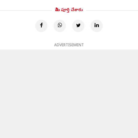
మీరు పూర్తి చేశారు
ADVERTISEMENT