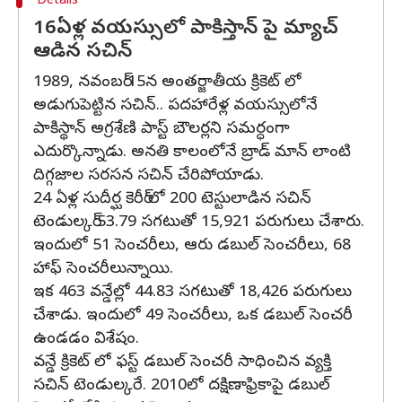
Details
16ఏళ్ల వయస్సులో పాకిస్తాన్ పై మ్యాచ్
ఆడిన సచిన్
1989, నవంబర్ 15న అంతర్జాతీయ క్రికెట్ లో
అడుగుపెట్టిన సచిన్.. పదహారేళ్ల వయస్సులోనే
పాకిస్థాన్ అగ్రశేణి పాస్ట్ బౌలర్లని సమర్ధంగా
ఎదుర్కొన్నాడు. అనతి కాలంలోనే బ్రాడ్ మాన్ లాంటి
దిగ్గజాల సరసన సచిన్ చేరిపోయాడు.
24 ఏళ్ల సుదీర్ఘ కెరీర్ లో 200 టెస్టులాడిన సచిన్
టెండుల్కర్ 53.79 సగటుతో 15,921 పరుగులు చేశారు.
ఇందులో 51 సెంచరీలు, ఆరు డబుల్ సెంచరీలు, 68
హాఫ్ సెంచరీలున్నాయి.
ఇక 463 వన్డేల్లో 44.83 సగటుతో 18,426 పరుగులు
చేశాడు. ఇందులో 49 సెంచరీలు, ఒక డబుల్ సెంచరీ
ఉండడం విశేషం.
వన్డే క్రికెట్ లో ఫస్ట్ డబుల్ సెంచరీ సాధించిన వ్యక్తి
సచిన్ టెండుల్కరే. 2010లో దక్షిణాఫ్రికాపై డబుల్