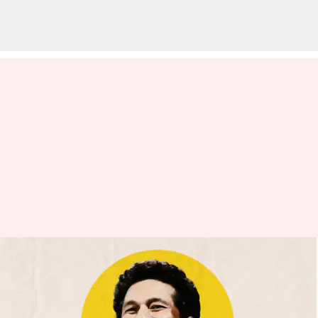
సచిన్ బర్త్ డే స్పెషల్ : క్రికెట్ కు
నిలువెత్తు రూపం సచిన్ టెండుల్కర్
వ్రాసిన వారు
Apr 24, 2023
04:15 am
Jayachandra Akuri