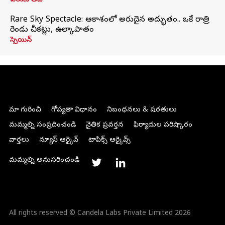
వరుణ్ తేజ్
Rare Sky Spectacle: ఆకాశంలో అరుదైన అద్భుతం.. ఒకే రాత్రి
రెండు చీకట్లు, ఉల్కాపాతం
స్పెయిన్
మా గురించి
గోప్యతా విధానం
నిబంధనలు & షరతులు
మమ్మల్ని సంప్రదించండి
నైతిక ప్రవర్తన
ఫిర్యాదుల పరిష్కారం
వార్తలు
న్యూస్ ఆర్కైవ్
టాపిక్స్ ఆర్కైవ్స్
మమ్మల్ని అనుసరించండి
All rights reserved © Candela Labs Private Limited 2026