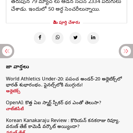
తరుపున 79 మ్యాచ్ లు ఆడిన సచిన్ 2334 పరుగులు
చేశాడు. ఇందులో 50 అర్ధ సెంచరీలున్నాయి.
మీరు పూర్తి చేశారు
తాజా వార్తలు
World Athletics Under-20: ప్రపంచ అండర్-20 అథ్లెటిక్స్‌లో
భారత్‌ శుభారంభం.. ఫైనల్స్‌లోకి ముగ్గురు!
అథ్లెటిక్స్
OpenAI: కొత్త ఏఐ స్మార్ట్ స్పీకర్ ధర ఎంతో తెలుసా?
చాట్‌జీపీటీ
Korean Kanakaraju Review : కొరియన్ కనకరాజు రివ్యూ..
వరుణ్ తేజ్ కామెడీ వర్కౌట్ అయ్యిందా?