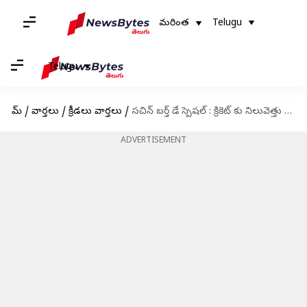
మరింత
Telugu
Telugu
హోమ్
/
వార్తలు
/
క్రీడలు వార్తలు
/
సచిన్ బర్త్ డే స్పెషల్ : క్రికెట్ కు నిలువెత్తు రూపం సచిన్ టెండుల్కర్
ADVERTISEMENT