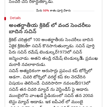
సెంచరీ చేసి రికార్డుకెక్కాడు.
మీరు
50%
శాతం పూర్తి చేశారు
Details
అంతర్జాతీయ క్రికెట్ లో వంద సెంచరీలు
బాదిన సచిన్
క్రికెట్ చరిత్రలో 100 అంతర్జాతీయ సెంచరీలు బాదిన
ఏకైక క్రికెటర్ గా సచిన్ కొనసాగుతున్నాడు. సచిన్ పూర్తి
పేరు సచిన్ రమేష్ టెండుల్కర్. 1973లో సచిన్
జన్మించాడు. అతని తండ్రి రమేష్ టెండుల్కర్ ఓ ప్రముఖ
మరాఠీ నవలాకారుడు.
సచిన్ అత్యధికంగా ఆరుసార్లు ప్రపంచ కప్ టోర్నీలో
ఆడగా.. చివరి టోర్నిలో వరల్డ్ కప్ కల నెరవేరిన
విషయం తెలిసిందే. చివరిసారిగా నవంబర్ 2013లో
సచిన్ తన చివరి మ్యాచ్ ను వెస్టిండీస్ పై ఆడారు.
ముంబైలోని వాంఖడే స్టేడియంలో సచిన్ తన 200వ
టెస్టు మ్యాచ్ ఆడాడు. ఇక ఐపీఎల్ లో ముంబై