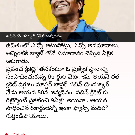
ఈ వార్తాకథనం ఏంటి
భారత క్రికెట్లో అతనోక సంచలనం. క్రికెట్ దేవుడిగా
పిలిపించుకున్న ఘనత అతడికి మాత్రమే సొంతం.
సచిన్ టెండుల్కర్ 50వ జన్మదినం
ఎంతోమంది క్రికెటర్లకు అతని జీవితమే పాఠ్యాంశం.
జీవితంలో ఎన్నో అటుపోట్లు, ఎన్నో అవమానాలు,
అన్నింటికి బ్యాట్ తోనే సమాధానం చెప్పిన ఏకైక
ఆటగాడు.
ప్రపంచ క్రికెట్లో తనకంటూ ఓ ప్రత్యేక స్థానాన్ని
సంపాదించుకున్న రికార్డుల వేటగాడు. ఆయనే భారత
క్రికెట్ దిగ్గజం మాస్టర్ బాస్టర్ సచిన్ టెండుల్కర్.
నేడు ఆయన 50వ జన్మదినం. సచిన్ క్రికెట్ కు
రిటైర్మెంట్ ప్రకటించి 9ఏళ్లు అయినా.. ఆయన
సాధించిన రికార్డులెన్నో ఇంకా ఫ్యాన్స్ మదిలో