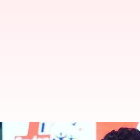
వన్డే మ్యాచ్‌లు చాలా డల్‌గా ఉన్నాయి :