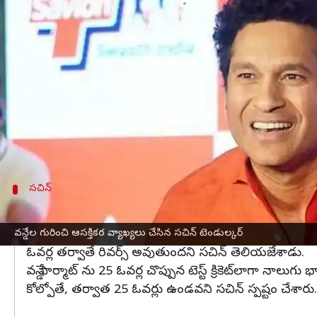
వ్రాసిన వారు
Mar 17, 2023
04:13 pm
Jayachandra Akuri
ఈ వార్తాకథనం ఏంటి
గడుస్తున్నా కాలం కొద్దీ క్రికెట్‌లో చాలా మార్పులొస్తున్
సంవత్సరంలో ధనాధన్ క్రికెట్ ను ప్రవేశపెట్టడంతో సక్సస
ఫ్రాంఛేజీ లీగ్ ల కారణంగా టెస్ట్,
వన్డే ఫార్మాట్ల
మనుగడ ప్ర
వన్డేలపై మనుగడపై టీమిండియా క్రికెట్ దిగ్గజం సచిన్ ట
సచిన్
వన్డేలను టెస్టు క్రికెట్‌లాగా నాలుగు భాగాలు చేయ
వన్డేల్లో రెండు కొత్త బంతులు ఉపయోగించడం వల్ల రివర్స్ 
వన్డేల గురించి ఆసక్తికర వ్యాఖ్యలు చేసిన సచిన్ టెండుల్కర్
ఓవర్ల తర్వాతే రివర్స్ అవుతుందని సచిన్ తెలియజేశాడు.
వన్డే ఫార్మాట్ ను 25 ఓవర్ల చొప్పున టెస్ట్ క్రికెట్‌లాగా నా
కోల్పోతే, తర్వాత 25 ఓవర్లు ఉండవని సచిన్ స్పష్టం చేశారు.