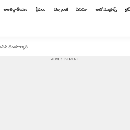
అంతర్జాతీయం
క్రీడలు
టెక్నాలజీ
సినిమా
ఆటోమొబైల్స్
లైఫ్
 సచిన్ టెండూల్కర్
ADVERTISEMENT