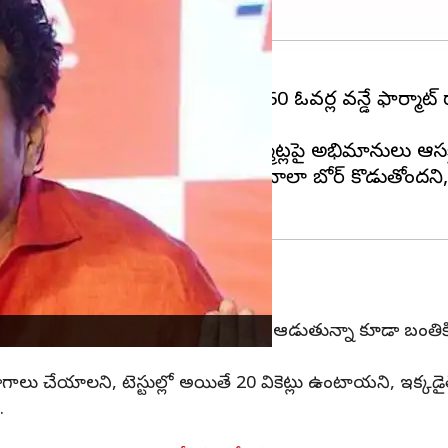
నాయి. ఐదు రోజుల టెస్ట్ ఫార్మాట్ నుంచి 60 ఓవర్ల వన్డే ఫార్మ
్ అయింది.
శ్నార్థకంగా మారింది. లాంగెస్ట్ ఫార్మాట్లపై అభిమానులు 
ెండుల్కర్ మాట్లాడారు. వన్డే ఫార్మాట్ చాలా బోర్ కొడుతో
ాలి
స్వింగ్ చేసే ఛాన్స్ దక్కడం లేదని, 40 ఓవర్ ఆడుతున్నా కూడా బ
లుగు భాగాలు చేయాలని, టెస్టుల్లో అయితే 20 వికెట్లు ఉంటాయని, ఇక్కడ
.