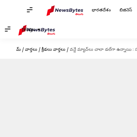
భారతదేశం
బిజినెస్
Telugu
హోమ్
/
వార్తలు
/
క్రీడలు వార్తలు
/
వన్డే మ్యాచ్‌లు చాలా డల్‌గా ఉన్నాయి :