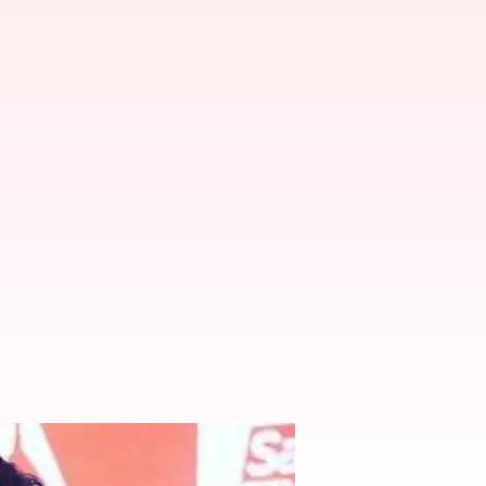
 సచిన్ టెండూల్కర్