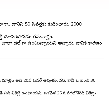
ాట్ రాగా.. దానిని 50 ఓవర్లకు కుదించారు. 2000
ఆసక్తి చూపకపోవడం గమనార్హం.
ందని, చాలా డల్ గా ఉంటున్నాయని అన్నారు. దానికి కారణం
ంతికి మాత్రం అది 20వ ఓవరే అవుతుందని, కానీ ఓ బంతి 30
ైతే పది వికెట్లే ఉంటాయని, ఒకవేళ 25 ఓవర్లలోనే పది వికెట్లు