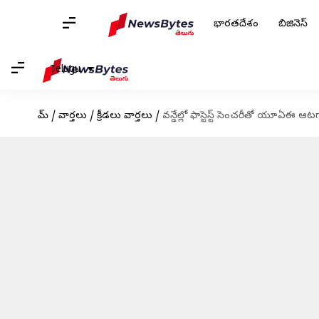
భారతదేశం
బిజినెస్
Telugu
హోమ్
/
వార్తలు
/
క్రీడలు వార్తలు
/
వన్డేల్లో ఫాస్టెస్ట్ సెంచరీతో యూఏఈ ఆటగ