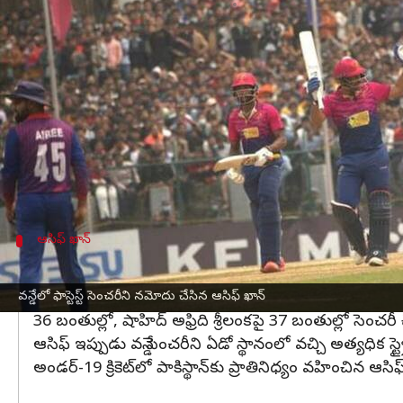
వ్రాసిన వారు
Mar 16, 2023
06:00 pm
Jayachandra Akuri
ఈ వార్తాకథనం ఏంటి
కీర్తిపూర్‌లో నేపాల్‌తో జరిగిన క్రికెట్ వరల్డ్ కప్ లీగ్ 2
ఆటగాడిగా చరిత్రకెక్కాడు.
41 బంతుల్లోనే సెంచరీ చేసి రికార్డులను బద్దలు కొట్టాడు.
మార్క్ బౌచర్ 44 బంతుల్లో చేసిన రికార్డును చెరిపేశాడు.
ఆసిఫ్ ఖాన్
ఆసిఫ్ ఖాన్ సాధించిన రికార్డులివే
వన్డే క్రికెట్‌లో ఫాస్టెస్ట్ సెంచరీ గతంలో దక్షిణాఫ్రికా స్టార
వన్డేలో ఫాస్టెస్ట్ సెంచరీని నమోదు చేసిన ఆసిఫ్ ఖాన్
36 బంతుల్లో, షాహిద్ అఫ్రిది శ్రీలంకపై 37 బంతుల్లో సెంచరీ 
ఆసిఫ్ ఇప్పుడు వన్డే సెంచరీని ఏడో స్థానంలో వచ్చి అత్యధిక స్ట్
అండర్-19 క్రికెట్‌లో పాకిస్థాన్‌కు ప్రాతినిధ్యం వహించిన ఆస