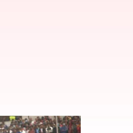
ాడు ఆసిఫ్ ఖాన్ రికార్డు