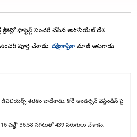
్రికెట్లో ఫాస్టెస్ట్ సెంచరీ చేసిన అసోసియేట్ దేశ
 సెంచరీ పూర్తి చేశాడు.
దక్షిణాఫ్రికా
మాజీ ఆటగాడు
ుల్లో డివిలియర్స్ శతకం బాదేశాడు. కోరీ అండర్సన్ వెస్టిండీస్ పై
ిఫ్ 16 వన్డేల్లో 36.58 సగటుతో 439 పరుగులు చేశాడు.