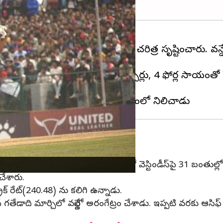
 మ్యాచ్‌లో యుఏఈ ఆటగాడు ఆసిఫ్ ఖాన్ చరిత్ర సృష్టించారు. వన్డే క
 ఏడో నెంబర్ లో బరిలోకి దిగి 11 సిక్సర్లు, 4 ఫోర్ల సాయంతో
్ బ్యాటర్ ఏబీ డివిలియర్స్ పేరిట ఉండేది. 2015లో వెస్టిండీస్‌పై 31 బంత
చేశారు.
రైక్ రేట్‌(240.48) ను కలిగి ఉన్నాడు.
ిఫ్ గతేడాది మార్చిలో వన్డేల్లో అరంగేట్రం చేశాడు. ఇప్పటి వరకు ఆస