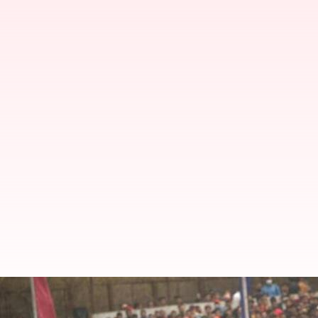
వన్డేల్లో ఫాస్టెస్ట్ సెంచరీతో యూఏఈ ఆటగ