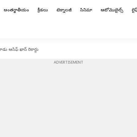
అంతర్జాతీయం
క్రీడలు
టెక్నాలజీ
సినిమా
ఆటోమొబైల్స్
లైఫ్
ాడు ఆసిఫ్ ఖాన్ రికార్డు
ADVERTISEMENT