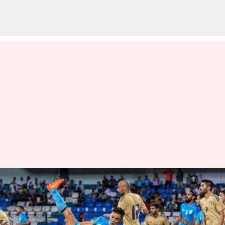
SAFF Championship : డ్రాగా
ముగిసిన భారత్, కువైట్ మ్యాచ్
వ్రాసిన వారు
Jun 28, 2023
10:28 am
Jayachandra Akuri