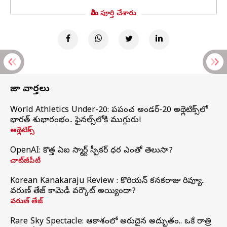
మీరు పూర్తి చేశారు
తాజా వార్తలు
World Athletics Under-20: ప్రపంచ అండర్-20 అథ్లెటిక్స్‌లో
భారత్‌ శుభారంభం.. ఫైనల్స్‌లోకి ముగ్గురు!
అథ్లెటిక్స్
OpenAI: కొత్త ఏఐ స్మార్ట్ స్పీకర్ ధర ఎంతో తెలుసా?
చాట్‌జీపీటీ
Korean Kanakaraju Review : కొరియన్ కనకరాజు రివ్యూ..
వరుణ్ తేజ్ కామెడీ వర్కౌట్ అయ్యిందా?
వరుణ్ తేజ్
Rare Sky Spectacle: ఆకాశంలో అరుదైన అద్భుతం.. ఒకే రాత్రి