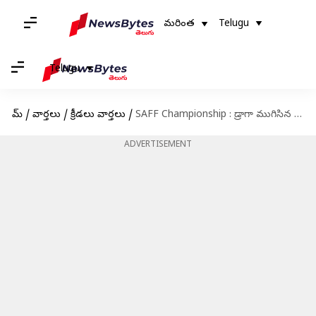
మరింత
Telugu
Telugu
హోమ్
/
వార్తలు
/
క్రీడలు వార్తలు
/
SAFF Championship : డ్రాగా ముగిసిన భారత్, కువైట్ మ్యాచ్
ADVERTISEMENT