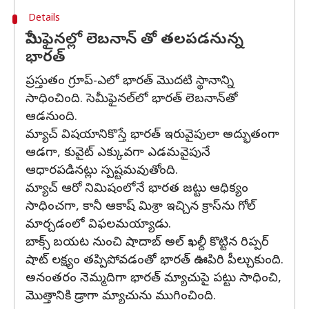
Details
సెమీఫైనల్లో లెబనాన్ తో తలపడనున్న
భారత్
ప్రస్తుతం గ్రూప్-ఎలో భారత్ మొదటి స్థానాన్ని
సాధించింది. సెమీఫైనల్‌లో భారత్ లెబనాన్‌తో
ఆడనుంది.
మ్యాచ్ విషయానికొస్తే భారత్ ఇరువైపులా అద్భుతంగా
ఆడగా, కువైట్ ఎక్కువగా ఎడమవైపునే
ఆధారపడినట్లు స్పష్టమవుతోంది.
మ్యాచ్ ఆరో నిమిషంలోనే భారత జట్టు ఆధిక్యం
సాధించగా, కానీ ఆకాష్ మిశ్రా ఇచ్చిన క్రాస్‌ను గోల్
మార్చడంలో విఫలమయ్యాడు.
బాక్స్ బయట నుంచి షాదాబ్ అల్ ఖల్దీ కొట్టిన రిప్పర్
షాట్ లక్ష్యం తప్పిపోవడంతో భారత్ ఊపిరి పీల్చుకుంది.
అనంతరం నెమ్మదిగా భారత్ మ్యాచుపై పట్టు సాధించి,
మొత్తానికి డ్రాగా మ్యాచును ముగించింది.