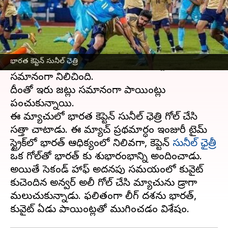
ఈ వార్తాకథనం ఏంటి
సాఫ్ ఛాంపియన్‌షిప్‌లో భాగంగా ఇండియా, కువైట్
మధ్య జరిగిన మ్యాచ్ డ్రాగా ముగిసింది. కువైట్‌తో
భారత కెప్టెన్ సునీల్ ఛెత్రి
జరిగిన మ్యాచులో భారత్ పుట్‌బాల్ జట్టు 1-1తో
సమానంగా నిలిచింది.
దీంతో ఇరు జట్లు సమానంగా పాయింట్లు
పంచుకున్నాయి.
ఈ మ్యాచులో భారత కెప్టెన్ సునీల్ ఛెత్రి గోల్ చేసి
సత్తా చాటాడు. ఈ మ్యాచ్ ప్రథమార్ధం ఇంజురీ టైమ్
స్ట్రైక్‌లో భారత్ ఆధిక్యంలో నిలివగా, కెప్టెన్
సునీల్ ఛైత్రీ
ఒక గోల్‌తో భారత్ కు శుభారంభాన్ని అందించాడు.
అయితే సెకండ్ హాఫ్ అదనపు సమయంలో కువైట్
కుచెందిన అన్వర్ అలీ గోల్ చేసి మ్యాచును డ్రాగా
మలుచుకున్నాడు. ఫలితంగా లీగ్ దశను భారత్,