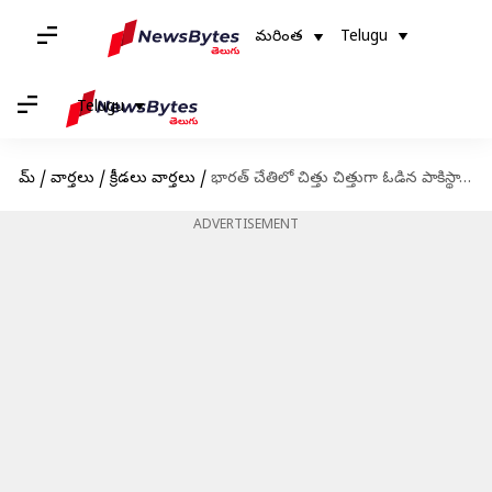
మరింత
Telugu
Telugu
హోమ్
/
వార్తలు
/
క్రీడలు వార్తలు
/
భారత్ చేతిలో చిత్తు చిత్తుగా ఓడిన పాకిస్థాన్.. సునీల్ ఛెత్రి హ్యాట్రిక్ గోల్స్
ADVERTISEMENT