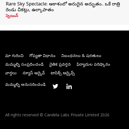
Rare Sky Spectacle: ఆకాశంలో అరుదైన అద్భుతం.. ఒకే రాత్రి
రెండు చీకట్లు, ఉల్కాపాతం
స్పెయిన్
మా గురించి
గోప్యతా విధానం
నిబంధనలు & షరతులు
మమ్మల్ని సంప్రదించండి
నైతిక ప్రవర్తన
ఫిర్యాదుల పరిష్కారం
వార్తలు
న్యూస్ ఆర్కైవ్
టాపిక్స్ ఆర్కైవ్స్
మమ్మల్ని అనుసరించండి
All rights reserved © Candela Labs Private Limited 2026