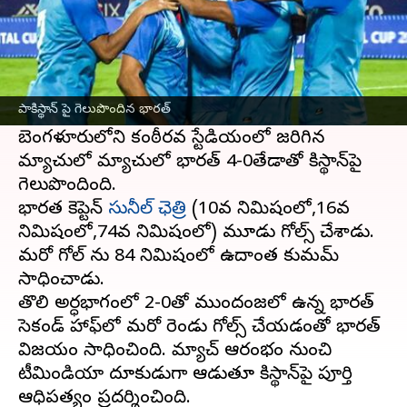
ఈ వార్తాకథనం ఏంటి
పాకిస్థాన్ ను భారత్
ఫుట్ బాల్
జట్టు చిత్తు చిత్తుగా
ఓడించింది. దక్షిణాసియా ఫుట్‌బాల్ ఫెడరేషన్
పాకిస్థాన్ పై గెలుపొందిన భారత్
ఛాంపియన్‌షిప్‌లో టీమిండియా శుభారంభం చేసింది.
బెంగళూరులోని కంఠీరవ స్టేడియంలో జరిగిన
మ్యాచులో మ్యాచులో భారత్ 4-0తేడాతో పాకిస్థాన్‌పై
గెలుపొందింది.
భారత కెప్టెన్
సునీల్ ఛెత్రి
(10వ నిమిషంలో,16వ
నిమిషంలో,74వ నిమిషంలో) మూడు గోల్స్ చేశాడు.
మరో గోల్ ను 84 నిమిషంలో ఉదాంత కుమమ్
సాధించాడు.
తొలి అర్ధభాగంలో 2-0తో ముందంజలో ఉన్న భారత్
సెకండ్ హాఫ్‌లో మరో రెండు గోల్స్ చేయడంతో భారత్
విజయం సాధించింది. మ్యాచ్ ఆరంభం నుంచి
టీమిండియా దూకుడుగా ఆడుతూ పాకిస్థాన్‌పై పూర్తి