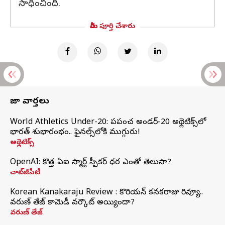
సాధించింది.
మీరు పూర్తి చేశారు
తాజా వార్తలు
World Athletics Under-20: ప్రపంచ అండర్-20 అథ్లెటిక్స్‌లో
భారత్‌ శుభారంభం.. ఫైనల్స్‌లోకి ముగ్గురు!
అథ్లెటిక్స్
OpenAI: కొత్త ఏఐ స్మార్ట్ స్పీకర్ ధర ఎంతో తెలుసా?
చాట్‌జీపీటీ
Korean Kanakaraju Review : కొరియన్ కనకరాజు రివ్యూ..
వరుణ్ తేజ్ కామెడీ వర్కౌట్ అయ్యిందా?
వరుణ్ తేజ్