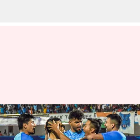
భారత్ చేతిలో చిత్తు చిత్తుగా ఓడిన
పాకిస్థాన్.. సునీల్ ఛెత్రి హ్యాట్రిక్ గోల్స్
వ్రాసిన వారు
Jun 22, 2023
10:12 am
Jayachandra Akuri