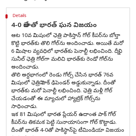
Details
4-0 తేడాతో భారత్ ఘన విజయం
ఆట 10వ నిమిషంలో ఛెత్రి పాకిస్తాన్ గోల్ కీపర్‌ను బోల్తా
కొట్టి భారత్‌కు తొలి గోల్‌ను అందించాడు. అయితే మరో
6 నిమిషాల వ్యవధిలో భారత్‌కు పెనాల్టీ లభించింది. దీన్ని
సునీల్ ఛెత్రి గోల్‌గా మలిచి భారత్‌కు రెండో గోల్‌ను
అందించాడు.
తొలి అర్ధభాగంలో రెండు గోల్స్ చేసిన భారత్ 76వ
నిమిషంలో ఛెత్రిని పాక్ ఢిపెండర్ అడ్డుకున్నాడు. దీంతో
భారత్‌కు మరో పెనాల్టీ లభించింది. ఛెత్రి మళ్లీ గోల్
చేయడంతో ఈ మ్యాచులో హ్యాట్రిక్ గోల్స్‌ను
సాధించాడు.
ఇక 81 నిమిషంలో భారత ప్లేయర్ ఉదాంత పాక్ గోల్
కీపర్‌ను తికమక పెట్టి సునాయాసంగా గోల్ కొట్టాడు.
దీంతో భారత్ 4-0తో పాకిస్థాన్‌పై టీమిండియా విజయం