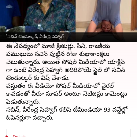
ఈ వార్తాకథనం ఏంటి
ప్రపంచ క్రికెట్లో తనకంటూ ఓ ప్రత్యేక స్థానాన్ని
సంపాదించుకున్న
సచిన్ టెండుల్కర్
.. నేడు 50వ
'సచిన్ టెండుల్కర్, వీరేంద్ర సెహ్వాగ్
పుట్టినరోజు
ను జరుపుకుంటున్నాడు.
ఈ నేపథ్యంలో మాజీ క్రికెటర్లు, సినీ, రాజకీయ
ప్రముఖులు సచిన్ పుట్టిన రోజు శుభాకాంక్షలు
చెబుతున్నారు. అయితే సోషల్ మీడియాలో యాక్టివ్
గా ఉంటే వీరేంద్ర సెహ్వాగ్ అదిరిపోయే స్టైల్ లో సచిన్
టెండుల్కర్ కు విష్ చేశాడు.
ప్రస్తుతం ఈ వీడియో సోషల్ మీడియాలో వైరల్
కావడంతో వీరూ సూపర్ అంటూ నెటిజన్లు కామెంట్లు
పెడుతున్నారు.
సచిన్, వీరేంద్ర సెహ్వాగ్ కలిసి టీమిండియా 93 వన్డేల్లో