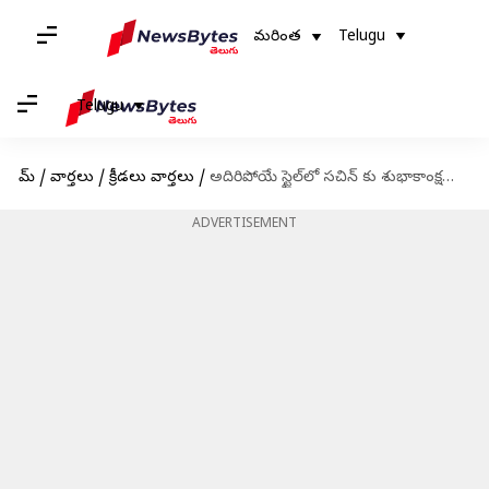
మరింత
Telugu
Telugu
హోమ్
/
వార్తలు
/
క్రీడలు వార్తలు
/
అదిరిపోయే స్టైల్‌లో సచిన్ కు శుభాకాంక్షలు తెలిపిన సెహ్వాగ్
ADVERTISEMENT