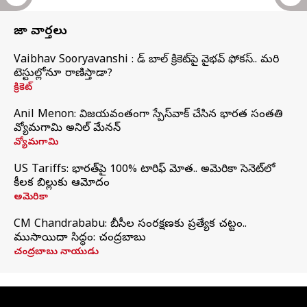
తాజా వార్తలు
Vaibhav Sooryavanshi : రెడ్ బాల్ క్రికెట్‌పై వైభవ్ ఫోకస్.. మరి
టెస్టుల్లోనూ రాణిస్తాడా?
క్రికెట్
Anil Menon: విజయవంతంగా స్పేస్‌వాక్‌ చేసిన భారత సంతతి
వ్యోమగామి అనిల్‌ మేనన్
వ్యోమగామి
US Tariffs: భారత్‌పై 100% టారిఫ్‌ మోత.. అమెరికా సెనెట్‌లో
కీలక బిల్లుకు ఆమోదం
అమెరికా
CM Chandrababu: బీసీల సంరక్షణకు ప్రత్యేక చట్టం..
ముసాయిదా సిద్ధం: చంద్రబాబు
చంద్రబాబు నాయుడు