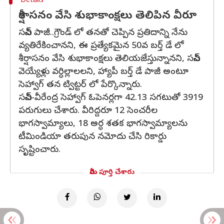
Details
శీర్షాసనం వేసి శుభాకాంక్షలు తెలిపిన వీరూ
సచిన్ పాజీ..గ్రౌండ్ లో తనతో చెప్పిన ప్రతిదాన్ని నేను
వ్యతిరేకించానని, ఈ ప్రత్యేకమైన 50వ బర్త్ డే లో
శీర్షాసనం వేసి శుభాకాంక్షలు తెలియజేస్తున్నానని, సచిన్
వెయ్యేళ్లు వర్ధిల్లాలలని, హ్యాపీ బర్త్ డే పాజీ అంటూ
సెహ్వాగ్ తన ట్విట్టర్ లో పేర్కొన్నారు.
సచిన్-వీరేంద్ర సెహ్వాగ్ ఓపెనర్లగా 42.13 సగటుతో 3919
పరుగులు చేశారు. వీరిద్దరూ 12 సెంచరీల
భాగస్వామ్యాలు, 18 అర్ధ శతక భాగస్వామ్యాలను
టీమిండియా తరుపున నమోదు చేసి రికార్డు
సృష్టించారు.
మీరు పూర్తి చేశారు