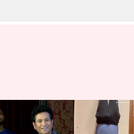
అదిరిపోయే స్టైల్‌లో సచిన్ కు
శుభాకాంక్షలు తెలిపిన సెహ్వాగ్
వ్రాసిన వారు
Apr 24, 2023
04:01 pm
Jayachandra Akuri