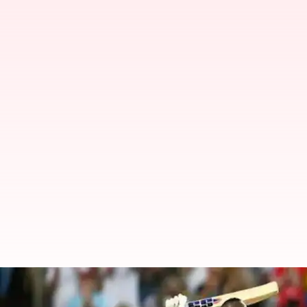
వెస్టిండీస్ టీ20 కెప్టెన్‌గా విధ్వంసకర ఆల