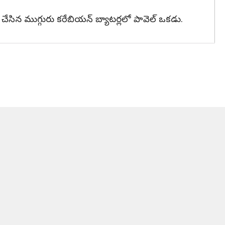
చేసిన ముగ్గురు కరేబియన్ బ్యాటర్లలో పావెల్ ఒకడు.