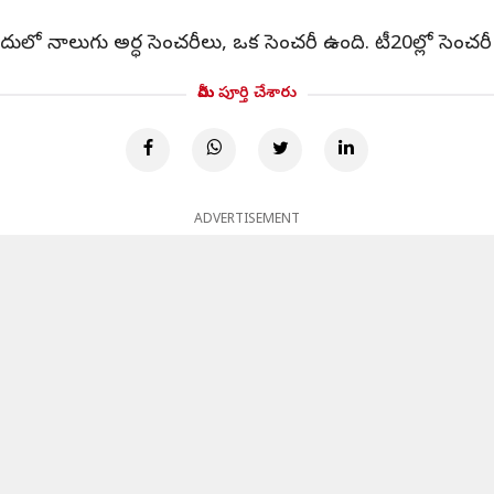
ులో నాలుగు అర్ధ సెంచరీలు, ఒక సెంచరీ ఉంది. టీ20ల్లో సెంచరీ 
మీరు పూర్తి చేశారు
ADVERTISEMENT