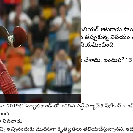
 గురువారం ప్రకటించింది. వన్డేలకు సారథిగా సీనియర్ ఆటగాడు
వైట్-బాల్ కెప్టెన్‌గా నికోలస్ పూరన్ తప్పుకున్న విషయం త
ం నూతన కెప్టెన్‌లను వెస్టిండీస్ బోర్డు నియమించింది.
ా ఉందని హోప్ వెల్లడించారు.
ూ 104 వన్డేల్లో 4,308 పరుగులు చేశాడు. ఇందులో 13 సెం
2019లో న్యూజిలాండ్ తో జరిగిన వన్డే మ్యాచ్‌లోహోప్, జాన్ కాంప్
ింది.
ా నిలిచాడు.
ి ఇచ్చినందుకు మొదటగా కృతజ్ఞతలు తెలియజేస్తున్నానని, ఇది తన 