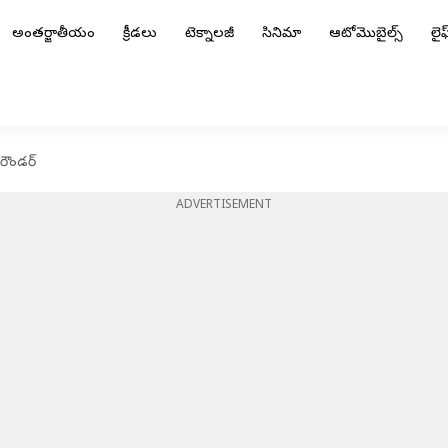
అంతర్జాతీయం
క్రీడలు
టెక్నాలజీ
సినిమా
ఆటోమొబైల్స్
లైఫ్
 రౌండర్
ADVERTISEMENT