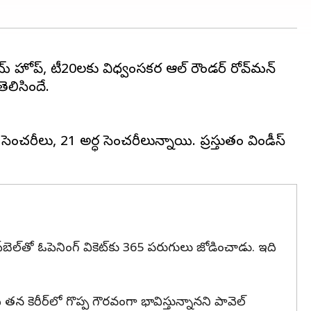
 సాయ్ హోప్, టీ20లకు విధ్వంసకర ఆల్ రౌండర్ రోవ్‌మన్
ెలిసిందే.
చరీలు, 21 అర్ధ సెంచరీలున్నాయి. ప్రస్తుతం విండీస్
‌బెల్‌తో ఓపెనింగ్ వికెట్‌కు 365 పరుగులు జోడించాడు. ఇది
కెరీర్‌లో గొప్ప గౌరవంగా భావిస్తున్నానని పావెల్