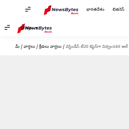
భారతదేశం
బిజినెస్
Telugu
హోమ్
/
వార్తలు
/
క్రీడలు వార్తలు
/
వెస్టిండీస్ టీ20 కెప్టెన్‌గా విధ్వంసకర ఆల్