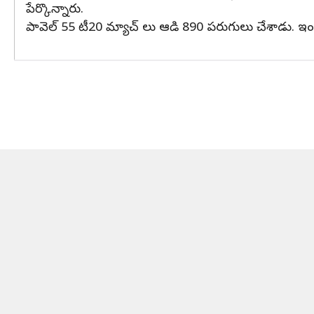
పేర్కొన్నారు.
పావెల్ 55 టీ20 మ్యాచ్ లు ఆడి 890 పరుగులు చేశాడు. ఇంద