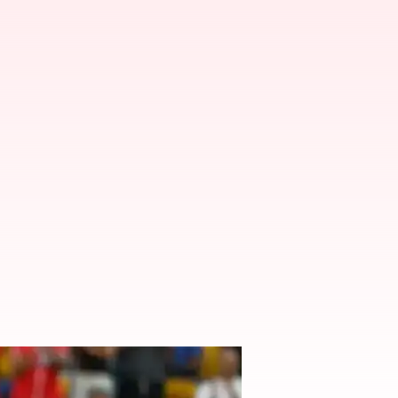
్ రౌండర్