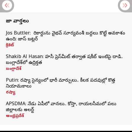
తాజా వార్తలు
Jos Buttler: నా రికార్డును వైభవ్ సూర్యవంశీ బద్దలు కొట్టే అవకాశం
ఉంది: జాస్ బట్లర్
క్రికెట్
Shakib Al Hasan: హసీనా ప్రెస్‌మీట్‌ తర్వాత షకీబ్‌ ఇంటిపై దాడి..
బంగ్లాదేశ్‌లో ఉద్రిక్తత
బంగ్లాదేశ్
Putin: రష్యా సైన్యంలో భారీ మార్పులు.. కీలక పదవుల్లో కొత్త
నియామకాలు
రష్యా
APSDMA: నేడు ఏపీలో వానలు.. కోస్తా, రాయలసీమలో పలు
జిల్లాలకు అలర్ట్
ఆంధ్రప్రదేశ్