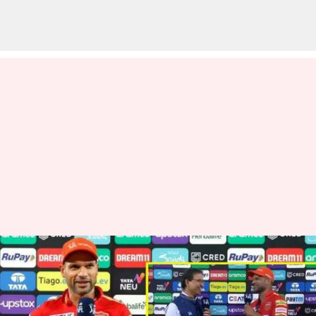
హర్షా బోగ్లేకి నవ్వూతూనే
చురకలంటించిన శిఖర్ ధావన్
వ్రాసిన వారు
Apr 10, 2023
05:21 pm
Jayachandra Akuri