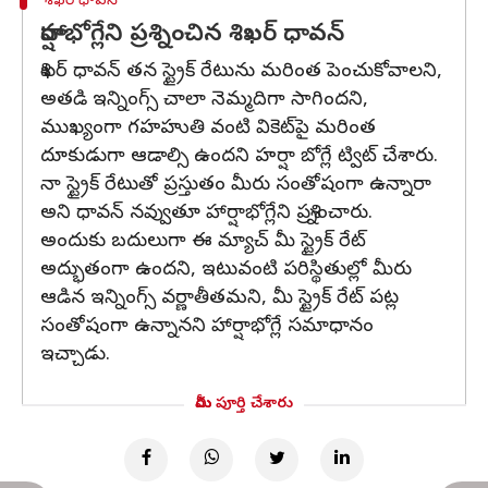
శిఖర్ ధావన్
హార్షాభోగ్లేని ప్రశ్నించిన శిఖర్ ధావన్
శిఖర్ ధావన్ తన స్ట్రైక్ రేటును మరింత పెంచుకోవాలని,
అతడి ఇన్నింగ్స్ చాలా నెమ్మదిగా సాగిందని,
ముఖ్యంగా గహహుతి వంటి వికెట్‌పై మరింత
దూకుడుగా ఆడాల్సి ఉందని హర్షా బోగ్లే ట్విట్ చేశారు.
నా స్ట్రైక్ రేటుతో ప్రస్తుతం మీరు సంతోషంగా ఉన్నారా
అని ధావన్ నవ్వుతూ హార్షాభోగ్లేని ప్రశ్నించారు.
అందుకు బదులుగా ఈ మ్యాచ్ మీ స్ట్రైక్ రేట్
అద్భుతంగా ఉందని, ఇటువంటి పరిస్థితుల్లో మీరు
ఆడిన ఇన్నింగ్స్ వర్ణాతీతమని, మీ స్ట్రైక్ రేట్ పట్ల
సంతోషంగా ఉన్నానని హార్షాభోగ్లే సమాధానం
ఇచ్చాడు.
మీరు పూర్తి చేశారు