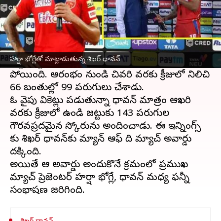
ఈ వార్తాకథనం ఏంటి
ఐపీఎల్‌లో భాగంగా
సన్ రైజర్స్ హైదరాబాద్
చేతిలో
పంజాబ్ కింగ్స్ ఓటమిపాలైన విషయం తెలిసిందే. ఆ
హార్షా భోగ్లేతో మాట్లాడుతున్న శిఖర్ ధావన్
జట్టు కెప్టెన్ శిఖర్ ధావర్ పోరాడినా ఫలితం లేకుండా
పోయింది. ఆరంభం నుండి చివరి వరకు క్రీజులో నిలిచి
66 బంతుల్లో 99 పరుగులు చేశాడు.
ఓ వైపు వికెట్లు పడుతున్నా ధావన్ మాత్రం ఆఖరి
వరకు క్రీజులో ఉండి జట్టుకు 143 పరుగుల
గౌరవప్రదమైన స్కోరును అందించాడు. ఈ ఇన్నింగ్స్
కు శిఖర్ ధావన్‌కు మ్యాన్ ఆఫ్ ది మ్యాచ్ అవార్డు
దక్కింది.
అయితే ఆ అవార్డు అందుకొనే క్రమంలో ప్రముఖ
మ్యాచ్ ప్రెజెంటర్ హర్షా భోగ్లే, ధావన్ మధ్య ఫన్నీ