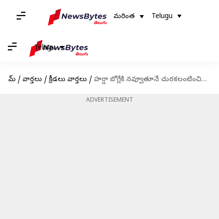
మరింత
Telugu
Telugu
హోమ్
/
వార్తలు
/
క్రీడలు వార్తలు
/
హర్షా బోగ్లేకి నవ్వూతూనే చురకలంటించిన శిఖర్ ధావన్
ADVERTISEMENT