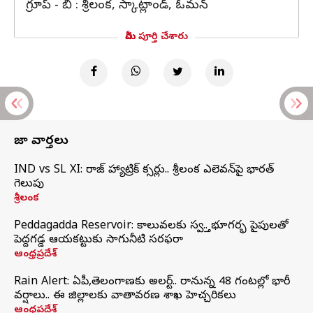
గ్రూప్ - బి : శ్రీలంక, స్కాట్లాండ్, ఓమన్
మీరు పూర్తి చేశారు
తాజా వార్తలు
IND vs SL XI: సిరాజ్‌ హ్యాట్రిక్‌ సిక్సర్లు.. శ్రీలంక ఎలెవన్‌పై భారత్‌
గెలుపు
శ్రీలంక
Peddagadda Reservoir: కాలువలకు స్వస్తి.. భూగర్భ పైపులతో
పెద్దగడ్డ ఆయకట్టుకు సాగునీటి సరఫరా
ఆంధ్రప్రదేశ్
Rain Alert: ఏపీ,తెలంగాణకు అలర్ట్.. రానున్న 48 గంటల్లో భారీ
వర్షాలు.. ఈ జిల్లాలకు వాతావరణ శాఖ హెచ్చరికలు
ఆంధ్రప్రదేశ్