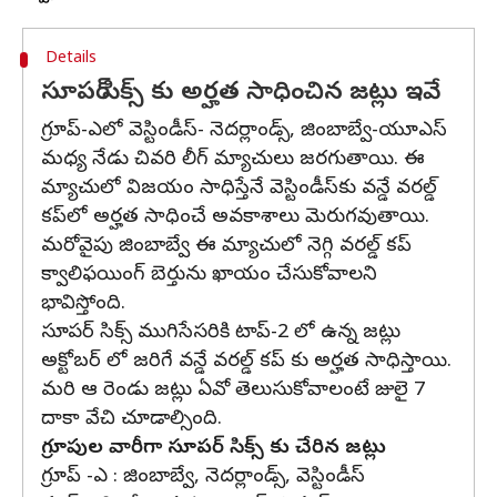
Details
సూపర్ సిక్స్ కు అర్హత సాధించిన జట్లు ఇవే
గ్రూప్-ఎలో వెస్టిండీస్- నెదర్లాండ్స్, జింబాబ్వే-యూఎస్
మధ్య నేడు చివరి లీగ్ మ్యాచులు జరగుతాయి. ఈ
మ్యాచులో విజయం సాధిస్తేనే వెస్టిండీస్‌కు వన్డే వరల్డ్
కప్‌లో అర్హత సాధించే అవకాశాలు మెరుగవుతాయి.
మరోవైపు జింబాబ్వే ఈ మ్యాచులో నెగ్గి వరల్డ్ కప్
క్వాలిఫయింగ్ బెర్తును ఖాయం చేసుకోవాలని
భావిస్తోంది.
సూపర్ సిక్స్ ముగిసేసరికి టాప్-2 లో ఉన్న జట్లు
అక్టోబర్ లో జరిగే వన్డే వరల్డ్ కప్ కు అర్హత సాధిస్తాయి.
మరి ఆ రెండు జట్లు ఏవో తెలుసుకోవాలంటే జులై 7
దాకా వేచి చూడాల్సింది.
గ్రూపుల వారీగా సూపర్ సిక్స్ కు చేరిన జట్లు
గ్రూప్ -ఎ : జింబాబ్వే, నెదర్లాండ్స్, వెస్టిండీస్