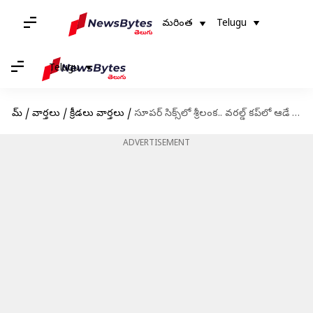
మరింత
Telugu
Telugu
హోమ్
/
వార్తలు
/
క్రీడలు వార్తలు
/
సూపర్ సిక్స్‌లో శ్రీలంక.. వరల్డ్ కప్‌లో ఆడే ఆ రెండు జట్లు ఏవో..?
ADVERTISEMENT