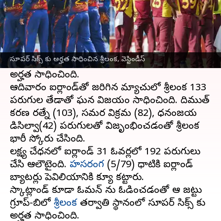
ఈ వార్తాకథనం ఏంటి
జింబాబ్వే
వేదికగా జరుగుతున్న వరల్డ్ కప్ క్యాలిఫయర్
లీగ్ దశలో శ్రీలంక వరుసగా హ్యాట్రిక్ విజయాలను
సూపర్ సిక్స్ కు అర్హత సాధించిన శ్రీలంక, వెస్టిండీస్
సాధించింది. దీంతో ఆరు పాయింట్లతో సూపర్ సిక్స్ కు
అర్హత సాధించింది.
ఆదివారం ఐర్లాండ్‌తో జరిగిన మ్యాచులో శ్రీలంక 133
పరుగుల తేడాతో ఘన విజయం సాధించింది. దిముత్
కరణ రత్నే (103), సమర విక్రమ (82), ధనంజయ
డిసిల్వా(42) పరుగులతో విజృంభించడంతో శ్రీలంక
భారీ స్కోరు చేసింది.
లక్ష్య చేధనలో ఐర్లాండ్ 31 ఓవర్లలో 192 పరుగులు
చేసి ఆలౌటైంది.
హసరంగ
(5/79) ధాటికి ఐర్లాండ్
బ్యాటర్లు పెవిలియానికి క్యూ కట్టారు.
స్కాట్లాండ్ కూడా ఓమన్ ను ఓడించడంతో ఆ జట్టు
గ్రూప్-బిలో
శ్రీలంక
తర్వాతి స్థానంలో సూపర్ సిక్స్ కు