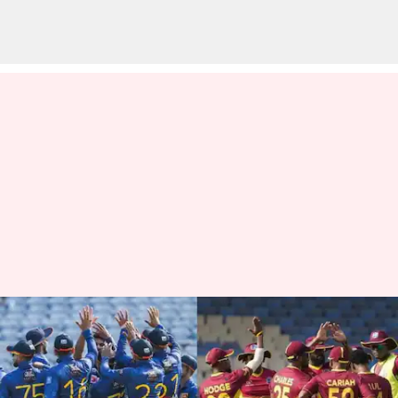
సూపర్ సిక్స్‌లో శ్రీలంక.. వరల్డ్ కప్‌లో
ఆడే ఆ రెండు జట్లు ఏవో..?
వ్రాసిన వారు
Jun 26, 2023
11:43 am
Jayachandra Akuri