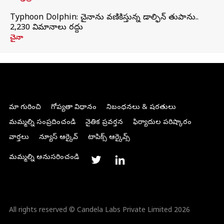
Typhoon Dolphin: చైనాను వణికిస్తున్న డాల్ఫిన్‌ తుపాను..
2,230 విమానాలు రద్దు
చైనా
మా గురించి
గోప్యతా విధానం
నిబంధనలు & షరతులు
మమ్మల్ని సంప్రదించండి
నైతిక ప్రవర్తన
ఫిర్యాదుల పరిష్కారం
వార్తలు
న్యూస్ ఆర్కైవ్
టాపిక్స్ ఆర్కైవ్స్
మమ్మల్ని అనుసరించండి
All rights reserved © Candela Labs Private Limited 2026