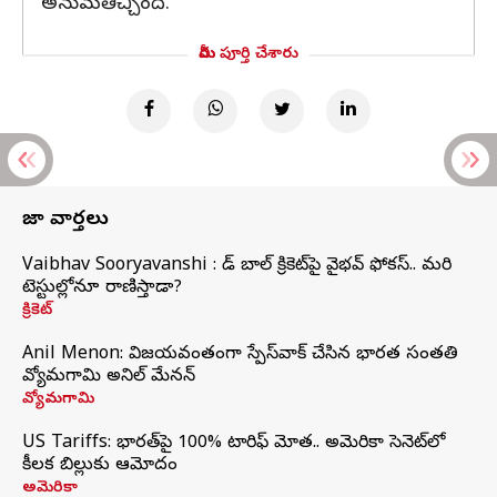
అనుమతిచ్చింది.
మీరు పూర్తి చేశారు
తాజా వార్తలు
Vaibhav Sooryavanshi : రెడ్ బాల్ క్రికెట్‌పై వైభవ్ ఫోకస్.. మరి
టెస్టుల్లోనూ రాణిస్తాడా?
క్రికెట్
Anil Menon: విజయవంతంగా స్పేస్‌వాక్‌ చేసిన భారత సంతతి
వ్యోమగామి అనిల్‌ మేనన్
వ్యోమగామి
US Tariffs: భారత్‌పై 100% టారిఫ్‌ మోత.. అమెరికా సెనెట్‌లో
కీలక బిల్లుకు ఆమోదం
అమెరికా