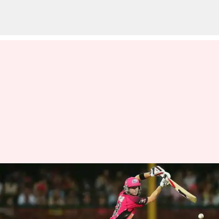
మేజర్ లీగ్ క్రికెట్ ఆడనున్న స్టీవెన్ స్మిత్
వ్రాసిన వారు
Feb 21, 2023
03:35 pm
Jayachandra Akuri