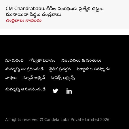
CM Chandrababu: బీసీల సంరక్షణకు ప్రత్యేక చట్టం..
ముసాయిదా సిద్ధం: చంద్రబాబు
చంద్రబాబు నాయుడు
మా గురించి
గోప్యతా విధానం
నిబంధనలు & షరతులు
మమ్మల్ని సంప్రదించండి
నైతిక ప్రవర్తన
ఫిర్యాదుల పరిష్కారం
వార్తలు
న్యూస్ ఆర్కైవ్
టాపిక్స్ ఆర్కైవ్స్
మమ్మల్ని అనుసరించండి
All rights reserved © Candela Labs Private Limited 2026