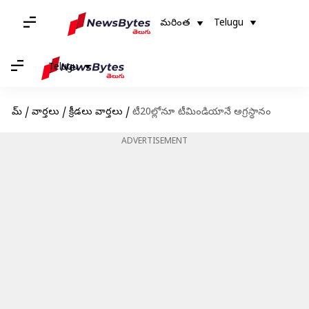
మరింత
Telugu
Telugu
హోమ్
/
వార్తలు
/
క్రీడలు వార్తలు
/
టీ20ల్లోనూ టీమిండియానే అగ్రస్థానం
ADVERTISEMENT