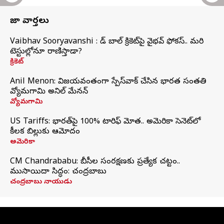
తాజా వార్తలు
Vaibhav Sooryavanshi : రెడ్ బాల్ క్రికెట్‌పై వైభవ్ ఫోకస్.. మరి
టెస్టుల్లోనూ రాణిస్తాడా?
క్రికెట్
Anil Menon: విజయవంతంగా స్పేస్‌వాక్‌ చేసిన భారత సంతతి
వ్యోమగామి అనిల్‌ మేనన్
వ్యోమగామి
US Tariffs: భారత్‌పై 100% టారిఫ్‌ మోత.. అమెరికా సెనెట్‌లో
కీలక బిల్లుకు ఆమోదం
అమెరికా
CM Chandrababu: బీసీల సంరక్షణకు ప్రత్యేక చట్టం..
ముసాయిదా సిద్ధం: చంద్రబాబు
చంద్రబాబు నాయుడు