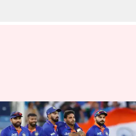
టీ20ల్లోనూ టీమిండియానే అగ్రస్థానం
వ్రాసిన వారు
May 02, 2023
06:09 pm
Jayachandra Akuri