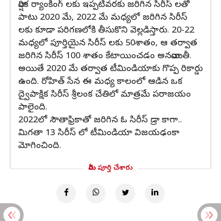
వార్షిక ర్యాంకింగ్ లకు ఇప్పటివరకు జరిగిన సిరీస్ లతో
పాటు 2020 మే, 2022 మే మధ్యలో జరిగిన సిరీస్
లకు కూడా పరిగణలోకి తీసుకొని వెల్లడిస్తారు. 20-22
మధ్యలో పూర్తియైన సిరీస్ లకు 50శాతం, ఆ తర్వాత
జరిగిన సిరీస్ 100 శాతం కేటాయించడం అనవాయితీ.
అయితే 2020 మే తర్వాత టీమిండియాకు గొప్ప రికార్డు
ఉంది. రోహిత్ సేన ఈ మధ్య కాలంలో ఆడిన ఒక
ద్వైపాక్షిక సిరీస్ శ్రీలంక చేతిలో మాత్రమే పరాజయం
పాలైంది.
2022లో సౌతాఫ్రికాతో జరిగిన ఓ సిరీస్ డ్రా కాగా..
మిగతా 13 సిరీస్ లో టీమిండియా విజయఢంకా
మోగించింది.
మీరు పూర్తి చేశారు