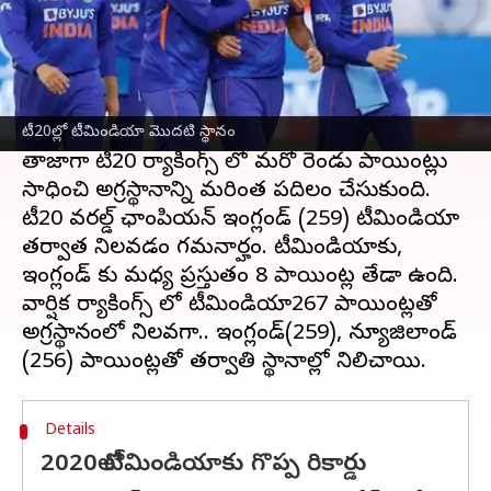
ఈ వార్తాకథనం ఏంటి
ఐసీసీ నేడు విడుదల చేసిన
వార్షిక టీమ్ ర్యాంకింగ్స్
లో
టీమిండియా హవా కొనసాగింది. టెస్టులో టీమిండియా,
ఆస్ట్రేలియాను వెనక్కి నెట్టి ఆగ్రస్థానాన్ని కైవసం
చేసుకున్న విషయం తెలిసిందే.
టీ20ల్లో టీమిండియా మొదటి స్థానం
తాజాగా టీ20 ర్యాకింగ్స్ లో మరో రెండు పాయింట్లు
సాధించి అగ్రస్థానాన్ని మరింత పదిలం చేసుకుంది.
టీ20 వరల్డ్ ఛాంపియన్ ఇంగ్లండ్ (259) టీమిండియా
తర్వాత నిలవడం గమనార్హం. టీమిండియాకు,
ఇంగ్లండ్ కు మధ్య ప్రస్తుతం 8 పాయింట్ల తేడా ఉంది.
వార్షిక ర్యాకింగ్స్ లో టీమిండియా267 పాయింట్లతో
అగ్రస్థానంలో నిలవగా.. ఇంగ్లండ్(259), న్యూజిలాండ్
Details
2020లో టీమిండియాకు గొప్ప రికార్డు