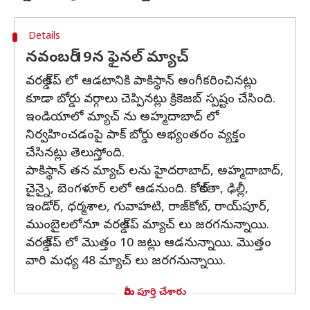
Details
నవంబర్ 19న ఫైనల్ మ్యాచ్
వరల్డ్ కప్ లో ఆడటానికి పాకిస్థాన్ అంగీకరించినట్లు
కూడా బోర్డు వర్గాలు చెప్పినట్లు క్రికెజబ్ స్పష్టం చేసింది.
ఇండియాలో మ్యాచ్ ను అహ్మదాబాద్ లో
నిర్వహించడంపై పాక్ బోర్డు అభ్యంతరం వ్యక్తం
చేసినట్లు తెలుస్తోంది.
పాకిస్థాన్ తన మ్యాచ్ లను హైదరాబాద్, అహ్మదాబాద్,
చైన్నై, బెంగళూర్ లలో ఆడనుంది. కోల్‌కతా, ఢిల్లీ,
ఇండోర్, ధర్మశాల, గువాహటి, రాజ్‌కోట్, రాయ్‌పూర్,
ముంబైలలోనూ వరల్డ్ కప్ మ్యాచ్ లు జరగనున్నాయి.
వరల్డ్ కప్ లో మొత్తం 10 జట్లు ఆడనున్నాయి. మొత్తం
వారి మధ్య 48 మ్యాచ్ లు జరగనున్నాయి.
మీరు పూర్తి చేశారు