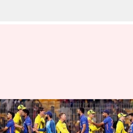
పాకిస్థాన్ తో అక్టోబర్ 15న
తలపడనున్న టీమిండియా
వ్రాసిన వారు
May 10, 2023
07:23 pm
Jayachandra Akuri