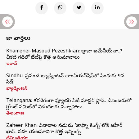
తాజా వార్తలు
Khamenei-Masoud Pezeshkian: మొజ్తాబా ఖమేనీయేనా..?
చీకటి గదిలో భేటీపై కొత్త అనుమానాలు
ఇరాన్
Sindhu: ప్రపంచ బ్యాడ్మింటన్‌ ఛాంపియన్‌షిప్‌లో సింధుకు 9వ
సీడ్
బ్యాడ్మింటన్
Telangana: శరవేగంగా ఫ్యూచర్ సిటీ మాస్టర్ ప్లాన్.. డిసెంబరులో
గ్లోబల్‌ సమిట్‌లో విడుదలకు సన్నాహాలు
తెలంగాణ
Zaheer Khan: వివాదాల నడుమ 'జాఫ్నా కింగ్స్'లోకి జహీర్
ఖాన్.. సహ యజమానిగా కొత్త ఇన్నింగ్స్
టీమిండియా