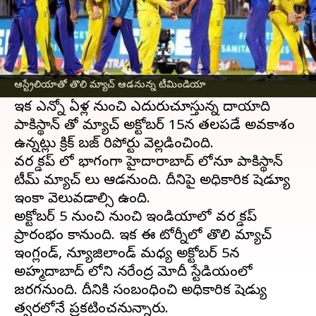
ఈ వార్తాకథనం ఏంటి
వరల్డ్ కప్ లో
భాగంగా ఇండియా తొలి మ్యాచ్
ఆస్ట్రేలియాతో జరిగే అవకాశాలు స్పష్టంగా
ఆస్ట్రేలియాతో తొలి మ్యాచ్ ఆడనున్న టీమిండియా
కనిపిస్తున్నాయి.
ఇక ఎన్నో ఏళ్ల నుంచి ఎదురుచూస్తున్న దాయాది
పాకిస్థాన్ తో మ్యాచ్ అక్టోబర్ 15న తలపడే అవకాశం
ఉన్నట్లు క్రిక్ బజ్ రిపోర్టు వెల్లడించింది.
వరల్డ్ కప్ లో భాగంగా హైదారాబాద్ లోనూ పాకిస్థాన్
టీమ్ మ్యాచ్ లు ఆడనుంది. దీనిపై అధికారిక షెడ్యూల్
ఇంకా వెలువడాల్సి ఉంది.
అక్టోబర్ 5 నుంచి నుంచి ఇండియాలో వరల్డ్ కప్
ప్రారంభం కానుంది. ఇక ఈ టోర్నీలో తొలి మ్యాచ్
ఇంగ్లండ్, న్యూజిలాండ్ మధ్య అక్టోబర్ 5న
అహ్మదాబాద్ లోని నరేంద్ర మోదీ స్టేడియంలో
జరగనుంది. దీనికి సంబంధించి అధికారిక షెడ్యుల్