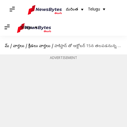
మరింత
Telugu
Telugu
హోమ్
/
వార్తలు
/
క్రీడలు వార్తలు
/
పాకిస్థాన్ తో అక్టోబర్ 15న తలపడనున్న టీమిండియా
ADVERTISEMENT