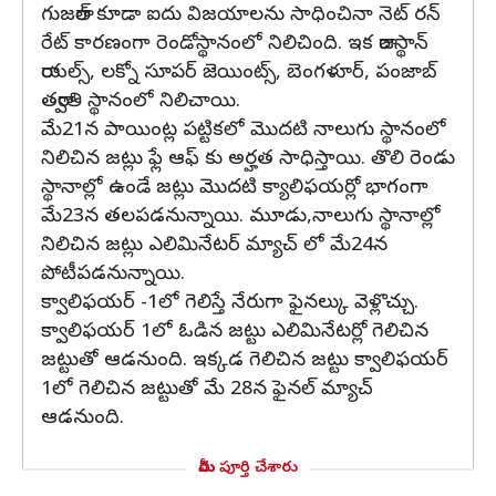
గుజరాత్ కూడా ఐదు విజయాలను సాధించినా నెట్ రన్
రేట్ కారణంగా రెండోస్థానంలో నిలిచింది. ఇక రాజస్థాన్
రాయల్స్, లక్నో సూపర్ జెయింట్స్, బెంగళూర్, పంజాబ్
తర్వాతి స్థానంలో నిలిచాయి.
మే21న పాయింట్ల పట్టికలో మొదటి నాలుగు స్థానంలో
నిలిచిన జట్లు ఫ్లే ఆఫ్ కు అర్హత సాధిస్తాయి. తొలి రెండు
స్థానాల్లో ఉండే జట్లు మొదటి క్యాలిఫయర్లో భాగంగా
మే23న తలపడనున్నాయి. మూడు,నాలుగు స్థానాల్లో
నిలిచిన జట్లు ఎలిమినేటర్ మ్యాచ్ లో మే24న
పోటీపడనున్నాయి.
క్వాలిఫయర్ -1లో గెలిస్తే నేరుగా ఫైనల్కు వెళ్లొచ్చు.
క్వాలిఫయర్ 1లో ఓడిన జట్టు ఎలిమినేటర్లో గెలిచిన
జట్టుతో ఆడనుంది. ఇక్కడ గెలిచిన జట్టు క్వాలిఫయర్
1లో గెలిచిన జట్టుతో మే 28న ఫైనల్ మ్యాచ్
ఆడనుంది.
మీరు పూర్తి చేశారు