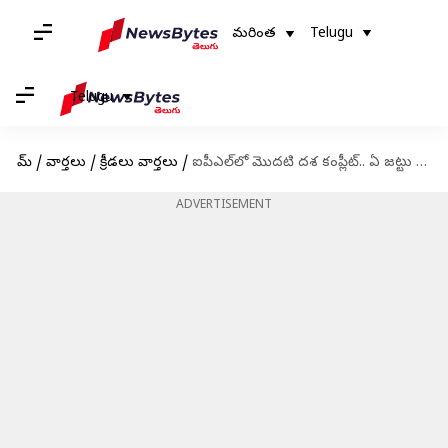
మరింత
Telugu
Telugu
హోమ్
/
వార్తలు
/
క్రీడలు వార్తలు
/
ఐపీఎల్‌లో మొదటి దశ కంప్లీట్.. ఏ జట్టు ఏ స్థానంలో ఉందో తెలుసా!
ADVERTISEMENT