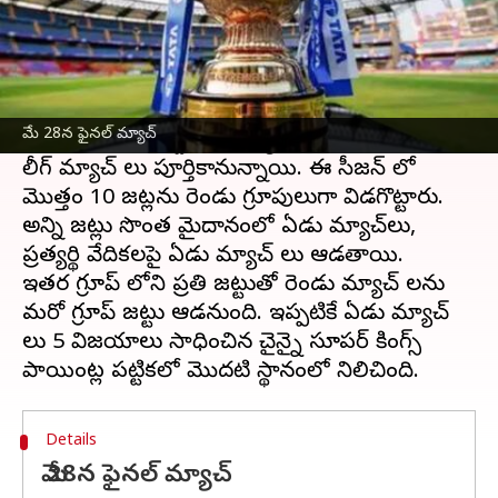
ఈ వార్తాకథనం ఏంటి
ఐపీఎల్
2023 తొలి దశ మ్యాచ్ లు ముగిశాయి. ఈ
సీజన్ లో మొత్తం జట్లు ఇప్పటికే ఏడు మ్యాచ్ లు
మే 28న ఫైనల్ మ్యాచ్
ఆడాయి. ఒక్కో జట్టు 14 మ్యాచ్ లు ఆడిన అనంతరం
లీగ్ మ్యాచ్ లు పూర్తికానున్నాయి. ఈ సీజన్ లో
మొత్తం 10 జట్లను రెండు గ్రూపులుగా విడగొట్టారు.
అన్ని జట్లు సొంత మైదానంలో ఏడు మ్యాచ్‌లు,
ప్రత్యర్థి వేదికలపై ఏడు మ్యాచ్ లు ఆడతాయి.
ఇతర గ్రూప్ లోని ప్రతి జట్టుతో రెండు మ్యాచ్ లను
మరో గ్రూప్ జట్టు ఆడనుంది. ఇప్పటికే ఏడు మ్యాచ్
లు 5 విజయాలు సాధించిన చైన్నై సూపర్ కింగ్స్
Details
మే 28న ఫైనల్ మ్యాచ్