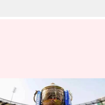
ఐపీఎల్‌లో మొదటి దశ కంప్లీట్.. ఏ జట్టు
ఏ స్థానంలో ఉందో తెలుసా!
వ్రాసిన వారు
Apr 26, 2023
05:52 pm
Jayachandra Akuri