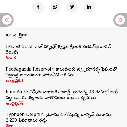
తాజా వార్తలు
IND vs SL XI: సిరాజ్‌ హ్యాట్రిక్‌ సిక్సర్లు.. శ్రీలంక ఎలెవన్‌పై భారత్‌
గెలుపు
శ్రీలంక
Peddagadda Reservoir: కాలువలకు స్వస్తి.. భూగర్భ పైపులతో
పెద్దగడ్డ ఆయకట్టుకు సాగునీటి సరఫరా
ఆంధ్రప్రదేశ్
Rain Alert: ఏపీ,తెలంగాణకు అలర్ట్.. రానున్న 48 గంటల్లో భారీ
వర్షాలు.. ఈ జిల్లాలకు వాతావరణ శాఖ హెచ్చరికలు
ఆంధ్రప్రదేశ్
Typhoon Dolphin: చైనాను వణికిస్తున్న డాల్ఫిన్‌ తుపాను..
2,230 విమానాలు రద్దు
చైనా