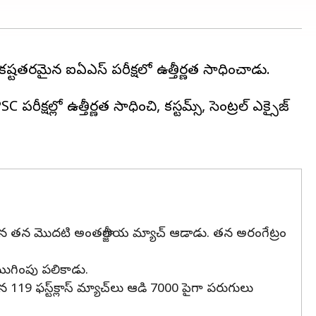
ష్టతరమైన ఐఏఎస్ పరీక్షలో ఉత్తీర్ణత సాధించాడు.
్షల్లో ఉత్తీర్ణత సాధించి, కస్టమ్స్, సెంట్రల్ ఎక్సైజ్
ా తరపున తన మొదటి అంతర్జాతీయ మ్యాచ్ ఆడాడు. తన అరంగేట్రం
ముగింపు పలికాడు.
19 ఫస్ట్‌క్లాస్ మ్యాచ్‌లు ఆడి 7000 పైగా పరుగులు