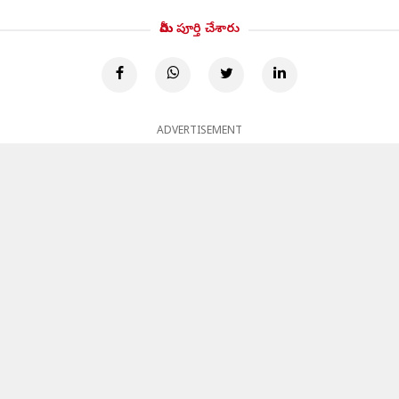
మీరు పూర్తి చేశారు
ADVERTISEMENT