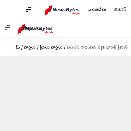
భారతదేశం
బిజినెస్
Telugu
హోమ్
/
వార్తలు
/
క్రీడలు వార్తలు
/
ఐఏఎస్ సాధించిన ఏకైక భారత్ క్రికెటర్