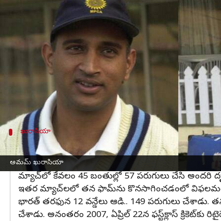
వ్రాసిన వారు
Dec 27, 2022
06:02 pm
Jayachandra Akuri
ఈ వార్తాకథనం ఏంటి
భారత జట్టులో ఓ గ్రేట్ క్రికెటర్ ఉన్నాడు ఆతను ఆట,
అనంతరం భారత జట్టులో చేరాడు. ఈ ఆటగాడి పేరు అ
మధ్యప్రదేశ్ కు చెందిన భారత్ మాజీ బ్యాట్స్ మెన్ అమయ్ క
డిపార్ట్ మెంట్ లో ఉద్యోగం చేశాడు.
ఖురాసియా
17 సంవత్సరాల వయస్సులో అరంగేట్రం
ఖురాసియా 17 సంవత్సరాల వయస్సులో ఫస్ట్-క్లాస్ క్రికెట్ 
అమమ్ ఖురాసియా
మ్యాచ్‌లో కేవలం 45 బంతుల్లో 57 పరుగులు చేసి అందరి దృష్
ఇతర మ్యాచ్‌లలో తన ఫామ్‌ను కొనసాగించడంలో విఫలమయ్యాడ
భారత్ తరఫున 12 వన్డేలు ఆడి.. 149 పరుగులు చేశాడు. తన చ
చేశాడు. అనంతరం 2007, ఏప్రిల్ 22న ఫస్ట్‌క్లాస్ క్రికెట్‌కు రిటై