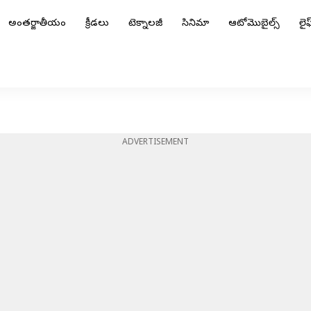
అంతర్జాతీయం
క్రీడలు
టెక్నాలజీ
సినిమా
ఆటోమొబైల్స్
లైఫ్
ADVERTISEMENT