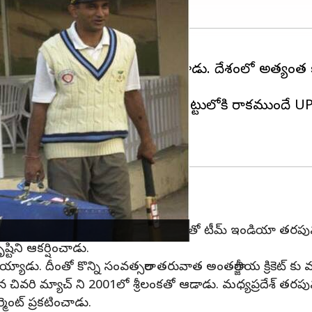
 చదువు రెండింటిలోనూ విజయం సాధించాడు. దేశంలో అత్యంత క
మయ్ ఖురాసియా.
ురాసియా 1972లో జన్మించాడు. జట్టులోకి రాకముందే UPSC పరీక
అరంగేట్రం చేశాడు. 1999లో పెప్సీ కప్‌లో శ్రీలంకతో టీమ్ ఇండియ
టిని ఆకర్షించాడు.
ు. దీంతో కొన్ని సంవత్సరాల తరువాత అంతర్జాతీయ క్రికెట్ కు 
ివరి మ్యాచ్ ని 2001లో శ్రీలంకతో ఆడాడు. మధ్యప్రదేశ్ తరపున 1
ర్మెంట్ ప్రకటించాడు.