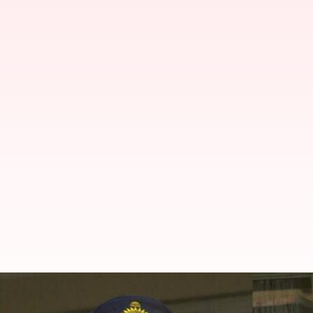
ఐఏఎస్ సాధించిన ఏకైక భారత్ క్రికెటర్