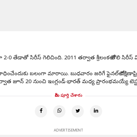
యా 2-0 తేడాతో సిరీస్‌ గెలిచింది. 2011 తర్వాత శ్రీలంకలో తొలి సిరీస
 సాధించేందుకు బలంగా మారాయి. బుధవారం జరిగే ఫైనల్‌లో దక్షిణా
 జూన్‌ 20 నుంచి ఇంగ్లండ్‌-భారత్‌ మధ్య ప్రారంభమయ్యే టెస్టు స
మీరు పూర్తి చేశారు
ADVERTISEMENT