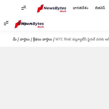
భారతదేశం
బిజినెస్
Telugu
హోమ్
/
వార్తలు
/
క్రీడలు వార్తలు
/
WTC final: డబ్ల్యూటీసీ ఫైనల్‌ వరకు ఆస