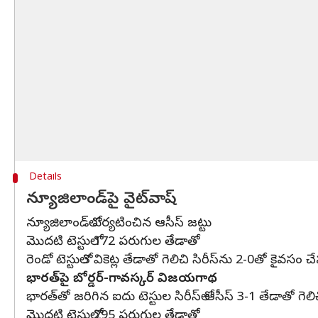
Details
న్యూజిలాండ్‌పై వైట్‌వాష్
న్యూజిలాండ్‌లో పర్యటించిన ఆసీస్‌ జట్టు
మొదటి టెస్టులో 172 పరుగుల తేడాతో
రెండో టెస్టులో 3 వికెట్ల తేడాతో గెలిచి సిరీస్‌ను 2-0తో కైవసం చ
భారత్‌పై బోర్డర్-గావస్కర్‌ విజయగాథ
భారత్‌తో జరిగిన ఐదు టెస్టుల సిరీస్‌లో ఆసీస్ 3-1 తేడాతో గెలి
మొదటి టెస్టులో 295 పరుగుల తేడాతో