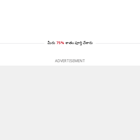
మీరు
75%
శాతం పూర్తి చేశారు
ADVERTISEMENT