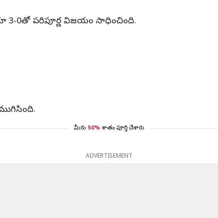
్రేలియా 3-0తో పరిపూర్ణ విజయం సాధించింది.
 ముగిసింది.
మీరు
50%
శాతం పూర్తి చేశారు
ADVERTISEMENT