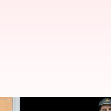
WTC final: డబ్ల్యూటీసీ ఫైనల్‌ వరకు 