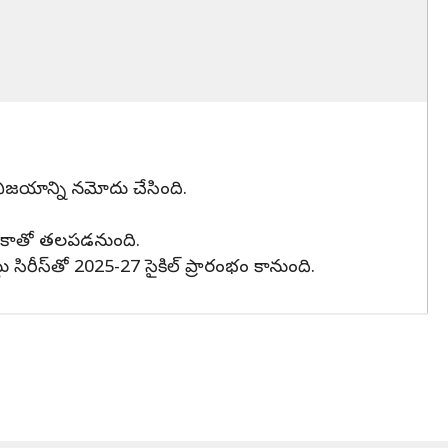
్‌ విజయాన్ని నమోదు చేసింది.
ఫ్రికాతో తలపడనుంది.
ిరీస్‌తో 2025-27 సైకిల్‌ ప్రారంభం కానుంది.