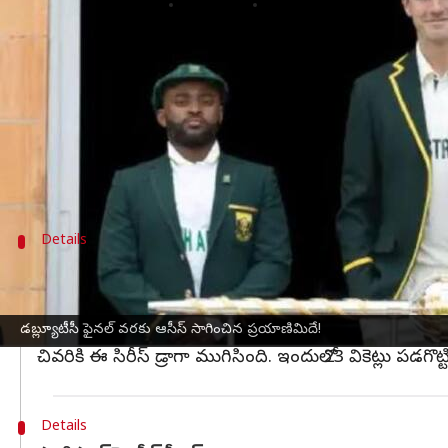
వ్రాసిన వారు
Jun 10, 2025
04:07 pm
Jayachandra Akuri
ఈ వార్తాకథనం ఏంటి
వరల్డ్‌ టెస్ట్‌ ఛాంపియన్‌షిప్‌ (WTC) 2023-25 సైకిల్‌ ఫై
పాయింట్ల పట్టికలో రెండో స్థానంలో నిలిచిన ఆస్ట్రేలి
పాట్‌ కమిన్స్‌ నేతృత్వంలోని ఆ జట్టు యాషెస్‌ సిరీస్‌ నుం
Details
యాషెస్‌ సిరీస్‌ - డ్రా ఫలితం
2023లో ఇంగ్లండ్‌తో జరిగిన యాషెస్‌ సిరీస్‌ ఉత్కంఠ భరితంగా
మొదటి రెండు టెస్టుల్లో విజయం సాధించిన ఆసీస్‌ తదుపరి రెం
డబ్ల్యూటీసీ ఫైనల్‌ వరకు ఆసీస్‌ సాగించిన ప్రయాణిమిదే!
చివరికి ఈ సిరీస్‌ డ్రాగా ముగిసింది. ఇందులో 23 వికెట్లు పడగొట్టి
Details