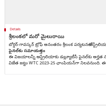
Details
శ్రీలంకలో మరో మైలురాయి
బోర్డర్-గావస్కర్‌ ట్రోఫీ అనంతరం శ్రీలంక పర్యటనలో ఆస్ట్రేలి
ఫైనల్‌కు సమాయత్తం
ఈ విజయాలన్నీ ఆస్ట్రేలియాకు డబ్ల్యూటీసీ ఫైనల్‌కు అర్హత
విజేత జట్టు WTC 2023-25 ఛాంపియన్‌గా నిలవనుంది. తర్వాత