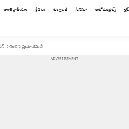
అంతర్జాతీయం
క్రీడలు
టెక్నాలజీ
సినిమా
ఆటోమొబైల్స్
లైఫ్
ీస్‌ సాగించిన ప్రయాణిమిదే!
ADVERTISEMENT