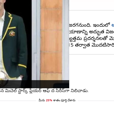
నల్‌ జూన్‌ 11న (బుధవారం) లార్డ్స్ వేదికగా జరగనుంది. ఇందులో
ఆ
యా, ఫైనల్‌కు అర్హత సాధించేందుకు తన ప్రయాణాన్ని అద్భుత 
చి బోర్డర్-గావస్కర్‌ ట్రోఫీ వరకు అత్యుత్తమ ప్రదర్శనలతో మె
 సాగింది.
డు మ్యాచ్‌ల్లో ఓటమి చవిచూసింది.
న మిచెల్‌ స్టార్క్‌ ప్లేయర్‌ ఆఫ్‌ ద సిరీస్‌గా నిలిచాడు.
మీరు
25%
శాతం పూర్తి చేశారు