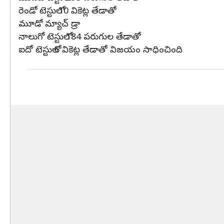
రెండో టెస్టులో 10 వికెట్ల తేడాతో
మూడో మ్యాచ్ డ్రా
నాలుగో టెస్టులో 184 పరుగుల తేడాతో
ఐదో టెస్టులో 6 వికెట్ల తేడాతో విజయం సాధించింది