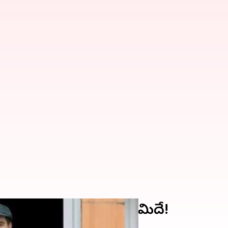
ఆసీస్‌ సాగించిన ప్రయాణిమిదే!