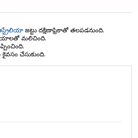
స్ట్రేలియా
జట్టు దక్షిణాఫ్రికాతో తలపడనుంది.
విజయాలతో మలిచింది.
ప్పించింది.