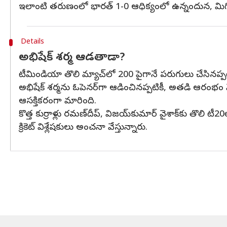
ఇలాంటి తరుణంలో భారత్‌ 1-0 ఆధిక్యంలో ఉన్నందున, మిగిలిన
Details
అభిషేక్ శర్మ ఆడతాడా?
టీమిండియా తొలి మ్యాచ్‌లో 200 పైగానే పరుగులు చేసినప్ప
అభిషేక్ శర్మను ఓపెనర్‌గా ఆడించినప్పటికీ, అతడి ఆరం
ఆసక్తికరంగా మారింది.
కొత్త కుర్రాళ్లు రమణ్‌దీప్‌, విజయ్‌కుమార్‌ వైశాక్‌కు తొలి
క్రికెట్ విశ్లేషకులు అంచనా వేస్తున్నారు.