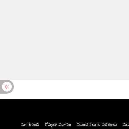
మా గురించి
గోప్యతా విధానం
నిబంధనలు & షరతులు
మమ్