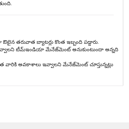
తుంది.
ు ఔటైన తరువాత బ్యాటర్లు కొంత ఇబ్బంది పడ్డారు.
్వాలని టీమ్‌ఇండియా మేనేజ్‌మెంట్ అనుకుంటుందా అన్నది
ాత వారికి అవకాశాలు ఇవ్వాలని మేనేజ్‌మెంట్‌ చూస్తున్నట్లు