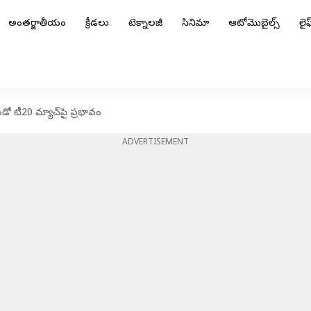
అంతర్జాతీయం
క్రీడలు
టెక్నాలజీ
సినిమా
ఆటోమొబైల్స్
లైఫ్
ండో టీ20 మ్యాచ్‌పై ప్రభావం
ADVERTISEMENT