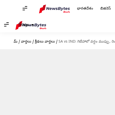
భారతదేశం
బిజినెస్
Telugu
హోమ్
/
వార్తలు
/
క్రీడలు వార్తలు
/
SA vs IND: గెబేహాలో వర్షం ముప్పు.. రె