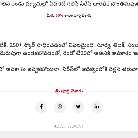
 రెండు మ్యాచుల్లో ఏదొకటి గెలిస్తే సిరీస్‌ భారత్‌కే సొంతమవు
మీరు
50%
శాతం పూర్తి చేశారు
టికీ, 250+ స్కోర్‌ సాధించడంలో విఫలమైంది. సూర్య, తిలక్, సంజ
భం మెరుపుగా ఉండకపోవడంతో, రెండో టీ20లో అతనికి అవకాశం ఇవ
 టీ20లో అవకాశం ఇవ్వకపోయినా, సిరీస్‌లో ఆధిక్యంలోకి వెళ్లిన తరువ
మీరు పూర్తి చేశారు
ADVERTISEMENT