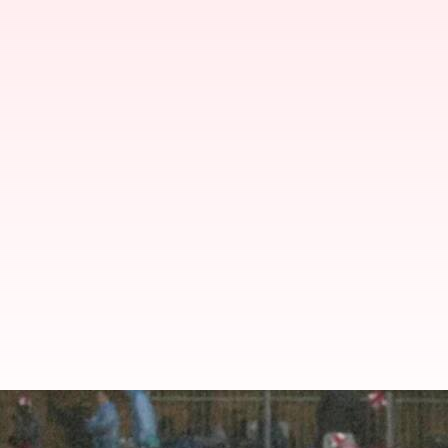
SA vs IND: గెబేహాలో వర్షం ముప్పు.. ర