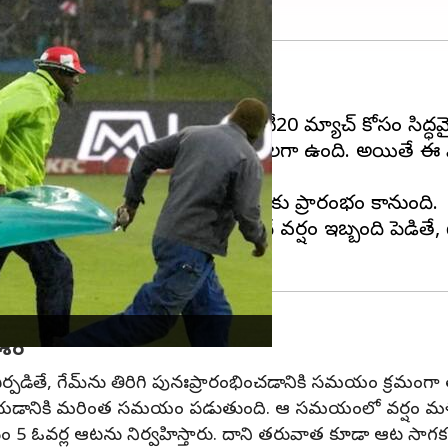
ంగా ప్రారంభించింది.
ో గెలుపొందింది. ప్రస్తుతం రెండో టీ20 మ్యాచ్‌ కోసం సిద్ధమ
్రతీకారం తీర్చుకోవాలని గట్టి పట్టుదలగా ఉంది. అయితే 
 కాలమానం ప్రకారం రాత్రి 7.30 గంటలకు ప్రారంభం కానుంది.
ుంది. మ్యాచ్‌ ప్రారంభానికి ముందే వర్షం ఇబ్బంది పెడి
ాశం
డితే, గేమ్‌ను తిరిగి పునఃప్రారంభించడానికి సమయం క్రమంగా త
చేయడానికి మరింత సమయం పడుతుంది. ఆ సమయంలో వర్షం మళ్ళీ కు
ీసం 5 ఓవర్ల ఆటను నిర్వహిస్తారు. దాని తరువాత కూడా ఆట సాగకపోతే