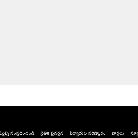
మల్ని సంప్రదించండి
నైతిక ప్రవర్తన
ఫిర్యాదుల పరిష్కారం
వార్తలు
న్యూ