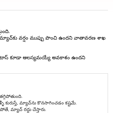
ైంది.
ఈ మ్యాచ్‌కు వర్షం ముప్పు పొంచి ఉందని వాతావరణ శాఖ
తే, టాస్‌ కూడా ఆలస్యమయ్యే అవకాశం ఉందని
గ్గిపోతుంది.
రుస్తే, మ్యాచ్‌ను కొనసాగించడం కష్టమే.
, మ్యాచ్‌ రద్దు చేస్తారు.