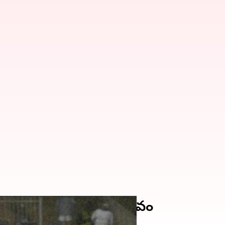
ెండో టీ20 మ్యాచ్‌పై ప్రభావం