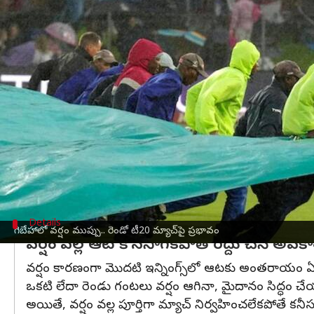
వ్రాసిన వారు
Nov 10, 2024
11:06 am
Jayachandra Akuri
ఈ వార్తాకథనం ఏంటి
భారత జట్టు
దక్షిణాఫ్రికాతో జరుగుతున్న టీ20 సిరీస్‌ను ఘన
డర్బన్‌ వేదికగా జరిగిన తొలి మ్యాచ్‌లో 61 పరుగుల తేడాత
ఇక స్వదేశంలో ఘోర ఓటమిని ఎదుర్కొన్న సఫారీ జట్టు ప
సూచిస్తోంది.
రెండో టీ20 మ్యాచ్‌ గెబేహాలో జరగనుంది. మ్యాచ్‌ భారత
గెబేహాలో మాత్రం టైమ్‌ మధ్యాహ్నం 4 గంటల సమయం ఉంట
Details
గెబేహాలో వర్షం ముప్పు.. రెండో టీ20 మ్యాచ్‌పై ప్రభావం
వర్షం వల్ల ఆట కొనసాగకపోతే రద్దు చేసే అవక
వర్షం కారణంగా మొదటి ఇన్నింగ్స్‌లో ఆటకు అంతరాయం ఏర్ప
ఒకటి లేదా రెండు గంటలు వర్షం ఆగినా, మైదానం సిద్ధం 
అయితే, వర్షం వల్ల పూర్తిగా మ్యాచ్‌ నిర్వహించలేకపోతే కన