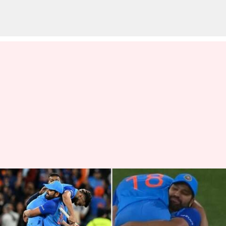
Virat Kohli-Rohit Sharma:
బ్రోమాన్స్ దృష్టి ఆకర్షించిన విరాట్ కోహ్లీ-
రోహిత్ శర్మ