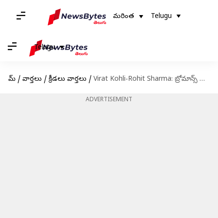
మరింత
Telugu
Telugu
హోమ్
/
వార్తలు
/
క్రీడలు వార్తలు
/
Virat Kohli-Rohit Sharma: బ్రోమాన్స్ దృష్టి ఆకర్షించిన విరాట్ కోహ్లీ-రోహిత్ శర్మ
ADVERTISEMENT