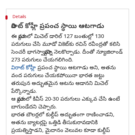
Details
విరాట్ కోహ్లీ ప్రపంచ స్థాయి ఆటగాడు
ఈ మ్యాచులో మిచెల్ డారిల్ 127 బంతుల్లో 130
పరుగులు చేసి మూడో వికెట్‌కు రచిన్ రవీంద్రతో కలిసి
సెంచరీ భాగస్వామ్యాన్ని నెలకొల్పాడు. దీంతో న్యూజిలాండ్
273 పరుగులు చేయగలిగింది.
విరాట్ కోహ్లీ
ప్రపంచ స్థాయి ఆటగాడు అని, అతను
వంద పరుగులు చేయకపోయినా భారత జట్టు
తరుపున అద్భుతమైన ఆటను ఆడానని మిచెల్
పేర్కొన్నాడు.
ఆ మ్యాచులో కివీస్ 20-30 పరుగులు ఎక్కువ చేసి ఉంటే
బాగుండేదని చెప్పారు.
భారత బౌలర్లలో కుల్దీప్ అద్భుతంగా రాణించాడని,
అతను బ్యాటర్లపై ఒత్తిడి తీసుకురావడానికి
ప్రయత్నిస్తాడని, మైదానం వెలువల కూడా కుల్దీప్