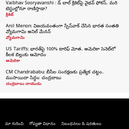
Vaibhav Sooryavanshi : రెడ్ బాల్ క్రికెట్‌పై వైభవ్ ఫోకస్.. మరి
టెస్టుల్లోనూ రాణిస్తాడా?
క్రికెట్
Anil Menon: విజయవంతంగా స్పేస్‌వాక్‌ చేసిన భారత సంతతి
వ్యోమగామి అనిల్‌ మేనన్
వ్యోమగామి
US Tariffs: భారత్‌పై 100% టారిఫ్‌ మోత.. అమెరికా సెనెట్‌లో
కీలక బిల్లుకు ఆమోదం
అమెరికా
CM Chandrababu: బీసీల సంరక్షణకు ప్రత్యేక చట్టం..
ముసాయిదా సిద్ధం: చంద్రబాబు
చంద్రబాబు నాయుడు
మా గురించి
గోప్యతా విధానం
నిబంధనలు & షరతులు