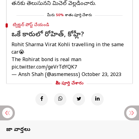
తనకు తెలుసునని మిచెల్ వెల్లడించారు.
మీరు
50%
శాతం పూర్తి చేశారు
ట్విట్టర్ పోస్ట్ చేయండి
ఒకే కారులో రోహిత్, కోహ్లీ?
Rohit Sharma Virat Kohli travelling in the same
car😭
The Rohirat bond is real man
pic.twitter.com/geVrTdYQK7
— Ansh Shah (@asmemesss)
October 23, 2023
మీరు పూర్తి చేశారు
తాజా వార్తలు