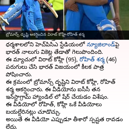
వ్రాసిన వారు
Oct 25, 2023
09:55 am
Jayachandra Akuri
ఈ వార్తాకథనం ఏంటి
వన్డే వరల్డ్ కప్ 2023
లో టీమిండియా వరుస
బ్రోమాన్స్ దృష్టి ఆకర్షించిన విరాట్ కోహ్లీ-రోహిత్ శర్మ
విజయాలతో దూసుకెళ్తుతోంది. ఆదివారం
ధర్మశాలలోని హెచ్‌పిసిఎ స్టేడియంలో
న్యూజిలాండ్‌
పై
భారత్ నాలుగు వికెట్ల తేడాతో గెలుపొందింది.
ఈ మ్యాచులో విరాట్ కోహ్లీ (95),
రోహిత్ శర్మ
(46)
పరుగులు చేసి భారత్ విజయంలో కీలక పాత్ర
పోషించారు.
ఈ క్రమంలో బ్రోమాన్స్ దృష్టిని విరాట్ కోహ్లీ, రోహిత్
శర్మ ఆకర్షించారు. ఈ వీడియోను ఐసీసీ తన
ఇన్‌స్టాగ్రామ్ హ్యాండిల్ లో షేర్ చేయడం విశేషం.
ఈ వీడియోలో రోహిత్, కోహ్లీ ఒకే వీడియోలు
బయల్దేరినట్లు చూడొచ్చు.
అయితే ఈ వీడియో ఎప్పుడూ తీశారో స్పష్టత రావడం