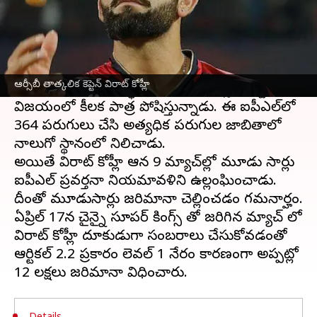
ఈ వార్తాకథనం ఏంటి
ఇండియన్ ప్రీమియర్ లీగ్ లో ఆర్సీబీ తాత్కలిక కెప్టెన్
విరాట్ కోహ్లీ
అద్భుత ఫామ్ లో ఉన్నాడు.
ఆర్సీబీ తాత్కలిక కెప్టెన్ విరాట్ కోహ్లీ
ఈ సీజన్ లో ఐదు అర్ధ సెంచరీలతో ఆర్సీబీ జట్టు
విజయంలో కీలక పాత్ర పోషిస్తున్నాడు. ఈ ఐపీఎల్‌లో
364 పరుగులు చేసి అత్యధిక పరుగుల జాబితాలో
నాలుగో స్థానంలో నిలిచాడు.
అయితే విరాట్ కోహ్లీ ఆడిన 9 మ్యాచ్‌ల్లో మూడు సార్లు
ఐపీఎల్ ప్రవర్తనా నియమావళిని ఉల్లంఘించాడు.
దీంతో మూడుసార్లు జరిమానా చెల్లించడం గమనార్హం.
ఏప్రిల్ 17న చైన్నై సూపర్ కింగ్స్ తో జరిగిన మ్యాచ్ లో
విరాట్ కోహ్లీ దూకుడుగా సంబరాలు చేసుకోవడంతో
ఆర్టికల్ 2.2 ప్రకారం లెవల్ 1 నేరం కారణంగా అప్పట్లో