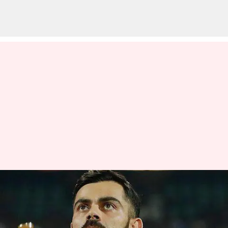
జరిమానా చెల్లించడంలోనూ విరాట్
కోహ్లీ రికార్డు
వ్రాసిన వారు
May 03, 2023
10:55 am
Jayachandra Akuri