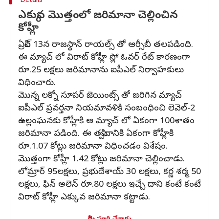
Details
ఎక్కువ మొత్తంలో జరిమానా చెల్లించిన
కోహ్లీ
ఏప్రిల్ 13న రాజస్థాన్ రాయల్స్ తో ఆర్సీబీ తలపడింది.
ఈ మ్యాచ్ లో విరాట్ కోహ్లీ స్లో ఓవర్ రేట్ కారణంగా
రూ.25 లక్షలు జరిమానాను ఐపీఎల్ నిర్వాహకులు
విధించారు.
మొన్న లక్నో సూపర్ జెయింట్స్ తో జరిగిన మ్యాచ్
ఐపీఎల్ ప్రవర్తనా నియమావళికి సంబంధించి లెవెల్-2
ఉల్లంఘనకు కోహ్లీకి ఆ మ్యాచ్ లో ఏకంగా 100శాతం
జరిమానా పడింది. ఈ తప్పిదానికి ఏకంగా కోహ్లీకి
రూ.1.07 కోట్లు జరిమానా విధించడం విశేషం.
మొత్తంగా కోహ్లీ 1.42 కోట్లు జరిమానా చెల్లించాడు.
లోమ్రార్ 95లక్షలు, ప్రభుదేశాయ్ 30 లక్షలు, కర్ణ శర్మ 50
లక్షలు, ఫిన్ అలెన్ రూ.80 లక్షలు ఇచ్చే దాని కంటే కంటే
విరాట్ కోహ్లీ ఎక్కువ జరిమానా కట్టాడు.