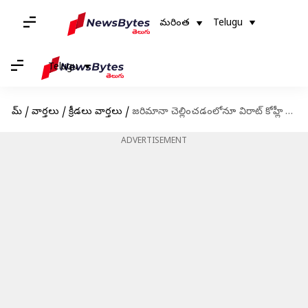
మరింత
Telugu
Telugu
హోమ్
/
వార్తలు
/
క్రీడలు వార్తలు
/
జరిమానా చెల్లించడంలోనూ విరాట్ కోహ్లీ రికార్డు
ADVERTISEMENT