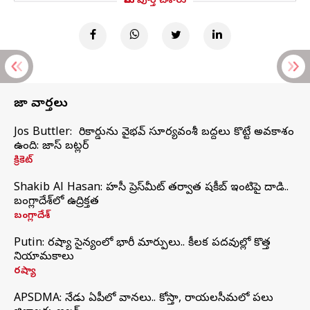
మీరు పూర్తి చేశారు
తాజా వార్తలు
Jos Buttler: నా రికార్డును వైభవ్ సూర్యవంశీ బద్దలు కొట్టే అవకాశం
ఉంది: జాస్ బట్లర్
క్రికెట్
Shakib Al Hasan: హసీనా ప్రెస్‌మీట్‌ తర్వాత షకీబ్‌ ఇంటిపై దాడి..
బంగ్లాదేశ్‌లో ఉద్రిక్తత
బంగ్లాదేశ్
Putin: రష్యా సైన్యంలో భారీ మార్పులు.. కీలక పదవుల్లో కొత్త
నియామకాలు
రష్యా
APSDMA: నేడు ఏపీలో వానలు.. కోస్తా, రాయలసీమలో పలు