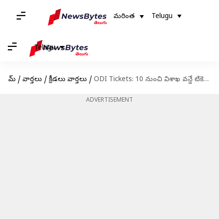
మరింత
Telugu
Telugu
హోమ్
/
వార్తలు
/
క్రీడలు వార్తలు
/
ODI Tickets: 10 నుంచి విశాఖ వన్డే టికెట్ల అమ్మకం
ADVERTISEMENT