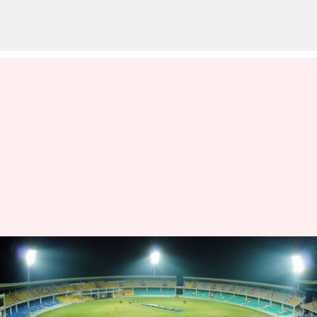
ODI Tickets: 10 నుంచి విశాఖ వన్డే
టికెట్ల అమ్మకం
వ్రాసిన వారు
Mar 08, 2023
11:35 am
Jayachandra Akuri