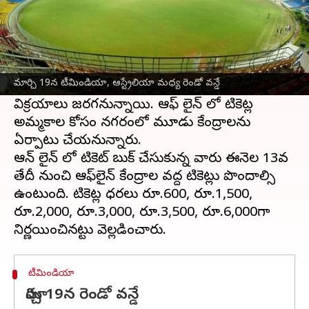
ఈ వార్తాకథనం ఏంటి
భారత్, ఆస్ట్రేలియా
జట్ల మధ్య ఈనెల 19న జరిగే రెండో
వన్డే టికెట్ల అమ్మకం ఈనెల 10 నుంచి ప్రారంభం
మార్చి 19న టీమిండియా, ఆస్ట్రేలియా మధ్య రెండో వన్డే
కానున్నాయి. ఆఫ్‌లైన్‌లో ఈనెల 13 నుంచి టికెట్లు
విక్రయాలు జరగనున్నాయి. ఆఫ్ లైన్ లో టికెట్ల
అమ్మకాల కోసం నగరంలో మూడు కేంద్రాలను
ఏర్పాటు చేయనున్నారు.
ఆన్ లైన్ లో టికెట్ బుక్ చేసుకున్న వారు ఈనెల 13వ
తేదీ నుంచి ఆఫ్‌లైన్ కేంద్రాల వద్ద టికెట్లు పొందాల్సి
ఉంటుంది. టికెట్ల ధరలు రూ.600, రూ.1,500,
రూ.2,000, రూ.3,000, రూ.3,500, రూ.6,000గా
టీమిండియా
మార్చి 19న రెండో వన్డే