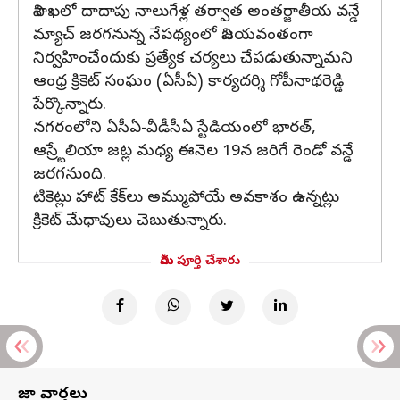
విశాఖలో దాదాపు నాలుగేళ్ల తర్వాత అంతర్జాతీయ వన్డే
మ్యాచ్ జరగనున్న నేపథ్యంలో విజయవంతంగా
నిర్వహించేందుకు ప్రత్యేక చర్యలు చేపడుతున్నామని
ఆంధ్ర క్రికెట్‌ సంఘం (ఏసీఏ) కార్యదర్శి గోపీనాథరెడ్డి
పేర్కొన్నారు.
నగరంలోని ఏసీఏ-వీడీసీఏ స్టేడియంలో భారత్‌,
ఆస్ర్టేలియా జట్ల మధ్య ఈనెల 19న జరిగే రెండో వన్డే
జరగనుంది.
టికెట్లు హాట్ కేక్‌లు అమ్ముపోయే అవకాశం ఉన్నట్లు
క్రికెట్ మేధావులు చెబుతున్నారు.
మీరు పూర్తి చేశారు
తాజా వార్తలు