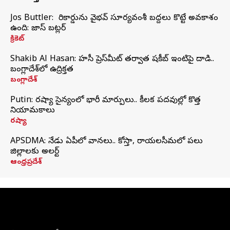
Jos Buttler: నా రికార్డును వైభవ్ సూర్యవంశీ బద్దలు కొట్టే అవకాశం
ఉంది: జాస్ బట్లర్
క్రికెట్
Shakib Al Hasan: హసీనా ప్రెస్‌మీట్‌ తర్వాత షకీబ్‌ ఇంటిపై దాడి..
బంగ్లాదేశ్‌లో ఉద్రిక్తత
బంగ్లాదేశ్
Putin: రష్యా సైన్యంలో భారీ మార్పులు.. కీలక పదవుల్లో కొత్త
నియామకాలు
రష్యా
APSDMA: నేడు ఏపీలో వానలు.. కోస్తా, రాయలసీమలో పలు
జిల్లాలకు అలర్ట్
ఆంధ్రప్రదేశ్