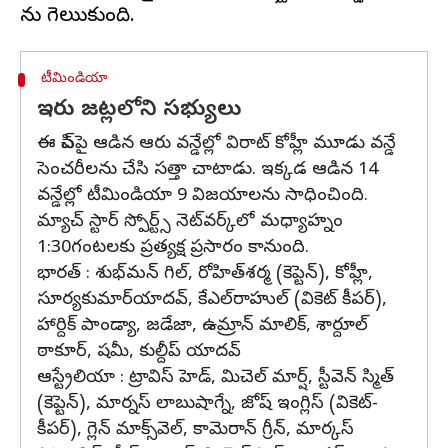
టీమిండియా
ఇరు జట్లలోని సభ్యులు
ఈ పిచ్‌పై ఆడిన ఆరు వన్డేల్లో విరాట్ కోహ్లీ మూడు వన్డే
సెంచరీలను చేసి సత్తా చాటాడు. ఇక్కడ ఆడిన 14
వన్డేల్లో టీమిండియా 9 విజయాలను సాధించింది.
మ్యాచ్ స్టార్ స్పోర్ట్స్ నెట్‌వర్క్‌లో మధ్యాహ్నం
1:30గంటలకు ప్రత్యక్ష ప్రసారం కానుంది.
భారత్ : శుభ్‌మన్ గిల్, రోహిత్‌శర్మ (కెప్టెన్), కోహ్లీ,
సూర్యకుమార్‌యాదవ్, కేఎల్‌రాహుల్ (వికెట్ కీపర్),
హార్దిక్ పాండ్యా, జడేజా, ఉమ్రాన్ మాలిక్, శార్దూల్
ఠాకూర్, షమీ, కుల్దీప్ యాదవ్
ఆస్ట్రేలియా : ట్రావిస్ హెడ్, మిచెల్ మార్ష్, స్టీవెన్ స్మిత్
(కెప్టెన్), మార్నస్ లాబుషాగ్నే, జోష్ ఇంగ్లిస్ (వికెట్-
కీపర్), గ్లెన్ మాక్స్‌వెల్, కామెరాన్ గ్రీన్, మార్కస్