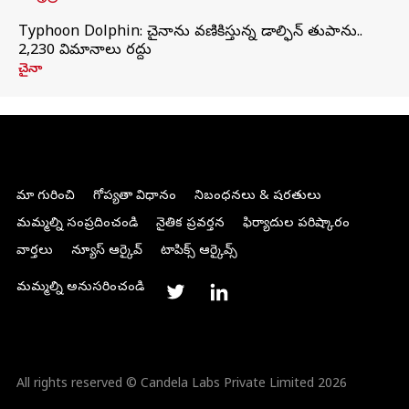
Typhoon Dolphin: చైనాను వణికిస్తున్న డాల్ఫిన్‌ తుపాను..
2,230 విమానాలు రద్దు
చైనా
మా గురించి
గోప్యతా విధానం
నిబంధనలు & షరతులు
మమ్మల్ని సంప్రదించండి
నైతిక ప్రవర్తన
ఫిర్యాదుల పరిష్కారం
వార్తలు
న్యూస్ ఆర్కైవ్
టాపిక్స్ ఆర్కైవ్స్
మమ్మల్ని అనుసరించండి
All rights reserved © Candela Labs Private Limited 2026