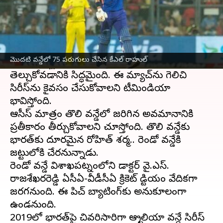
ఈ వార్తాకథనం ఏంటి
ఆస్ట్రేలియాపై తొలి వన్డేలో
టీమిండియా
ఐదు వికెట్ల
తేడాతో గెలుపొందింది. రెండో వన్డేలో విశాఖపట్నం
మొదటి వన్డేలో 75 పరుగులు చేసిన కేఎల్ రాహుల్
వేదికగా ఆస్ట్రేలియాతో టీమిండియా అమీతుమీ
తెల్చుకోవడానికి సిద్ధమైంది. ఈ మ్యాచ్‌ను గెలిచి
సిరీస్‌ను కైవసం చేసుకోవాలని టీమిండియా
భావిస్తోంది.
ఆసీస్ మాత్రం తొలి వన్డేలో జరిగిన అవమానానికి
ప్రతీకారం తీర్చుకోవాలని చూస్తోంది. తొలి వన్డేకు
భారత్‌కు దూరమైన రోహిత్ శర్మ.. రెండో వన్డేకి
జట్టులోకి చేరనున్నాడు.
రెండో వన్డే విశాఖపట్నంలోని డాక్టర్ వై.ఎస్.
రాజశేఖరరెడ్డి ఏసీఏ-వీడీసీఏ క్రికెట్ స్టేడియం వేదికగా
జరగనుంది. ఈ పిచ్ బ్యాటింగ్‌కు అనుకూలంగా
ఉండనుంది.
2019లో భారత్‌పై చివరిసారిగా ఆస్ట్రేలియా వన్డే సిరీస్