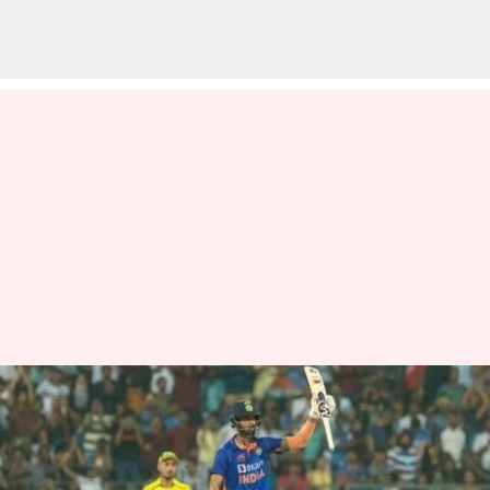
రెండో వన్డేలో పరువు కోసం ఆసీస్..
సిరీస్ కోసం భారత్
వ్రాసిన వారు
Mar 18, 2023
01:54 pm
Jayachandra Akuri