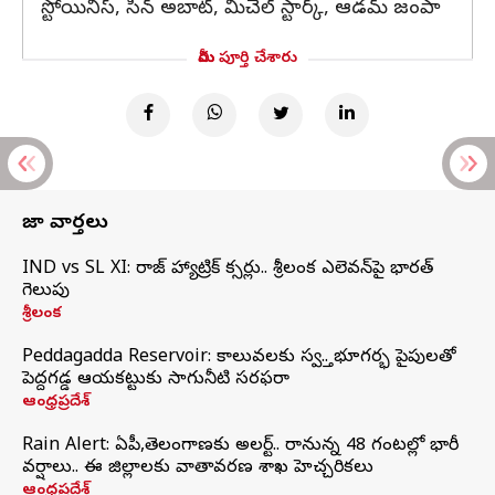
స్టోయినిస్, సీన్ అబాట్, మిచెల్ స్టార్క్, ఆడమ్ జంపా
మీరు పూర్తి చేశారు
తాజా వార్తలు
IND vs SL XI: సిరాజ్‌ హ్యాట్రిక్‌ సిక్సర్లు.. శ్రీలంక ఎలెవన్‌పై భారత్‌
గెలుపు
శ్రీలంక
Peddagadda Reservoir: కాలువలకు స్వస్తి.. భూగర్భ పైపులతో
పెద్దగడ్డ ఆయకట్టుకు సాగునీటి సరఫరా
ఆంధ్రప్రదేశ్
Rain Alert: ఏపీ,తెలంగాణకు అలర్ట్.. రానున్న 48 గంటల్లో భారీ
వర్షాలు.. ఈ జిల్లాలకు వాతావరణ శాఖ హెచ్చరికలు
ఆంధ్రప్రదేశ్