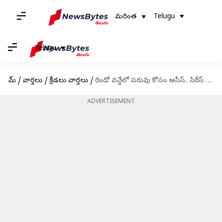
మరింత
Telugu
Telugu
హోమ్
/
వార్తలు
/
క్రీడలు వార్తలు
/
రెండో వన్డేలో పరువు కోసం ఆసీస్.. సిరీస్ కోసం భారత్
ADVERTISEMENT