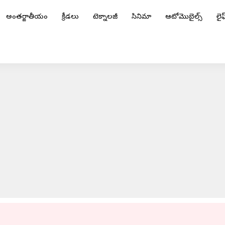
అంతర్జాతీయం
క్రీడలు
టెక్నాలజీ
సినిమా
ఆటోమొబైల్స్
లైఫ్
ADVERTISEMENT