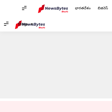
భారతదేశం
బిజినెస్
హోమ్
/
వార్తలు
/
క్రీడలు వార్తలు
/
సౌతాఫ్రికాపై శ్రీలంక సంచలన విజయం
Telugu