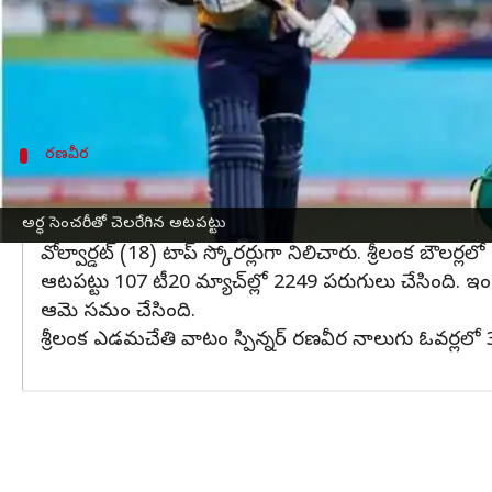
గెలుపొందింది. ఈ మ్యాచ్‌లో టాస్ ఓడి బ్యాటింగ్ దిగిన శ్ర
శ్రీలంక ఓపెనర్ హరిత మాధవి (8) విఫలం కాగా.. కెప్టెన
రాణించింది.
రణవీర
మూడు వికెట్లను తీసిన శ్రీలంక బౌలర్ రణవీర
లక్ష్య చేధనకు దిగిన సౌతాఫ్రికా.. శ్రీలంక స్పిన్ ధాటికి విలవ
అర్ధ సెంచరీతో చెలరేగిన అటపట్టు
వోల్వార్డట్ (18) టాప్ స్కోరర్లుగా నిలిచారు. శ్రీలంక బౌలర్లల
ఆటపట్టు 107 టీ20 మ్యాచ్‌ల్లో 2249 పరుగులు చేసింది. ఇం
ఆమె సమం చేసింది.
శ్రీలంక ఎడమచేతి వాటం స్పిన్నర్ రణవీర నాలుగు ఓవర్లలో 3 వ