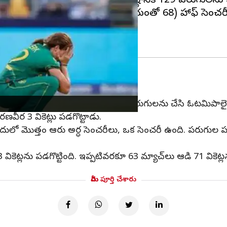
ీలంక నిర్ణీత 20 ఓవర్లలో 4 వికెట్ల నష్టానికి 129 పరుగులను 
్ ఆటపట్టు (58బంతుల్లో 12 ఫోర్ల సాయంతో 68) హాఫ్ సెంచర
ిలాడింది. 20 ఓవర్లో 9 వికెట్ల నష్టానికి 126 పరుగులను చేసి ఓటమిపాలై
ో రణవీర 3 వికెట్లు పడగొట్టాడు.
దులో మొత్తం ఆరు అర్ధ సెంచరీలు, ఒక సెంచరీ ఉంది. పరుగుల పరంగ
ికెట్లను పడగొట్టింది. ఇప్పటివరకూ 63 మ్యాచ్‌లు ఆడి 71 వికెట్లన
మీరు పూర్తి చేశారు