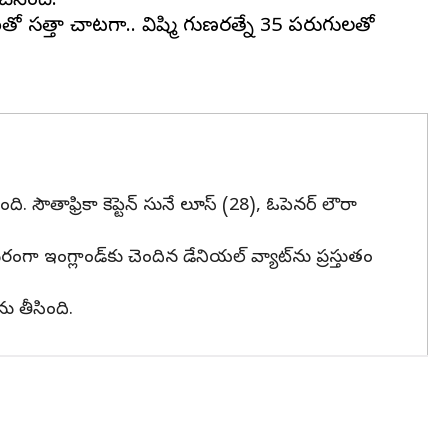
చేసింది.
ీతో సత్తా చాటగా.. విష్మి గుణరత్నే 35 పరుగులతో
ంది. సౌతాఫ్రికా కెప్టెన్ సునే లూస్ (28), ఓపెనర్ లౌరా
ా ఇంగ్లాండ్‌కు చెందిన డేనియల్ వ్యాట్‌ను ప్రస్తుతం
ు తీసింది.