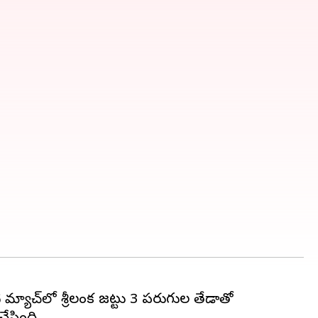
్యాచ్‌లో శ్రీలంక జట్టు 3 పరుగుల తేడాతో