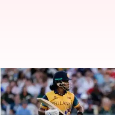
సౌతాఫ్రికాపై శ్రీలంక సంచలన విజయం
వ్రాసిన వారు
Feb 11, 2023
03:55 pm
Jayachandra Akuri
ఈ వార్తాకథనం ఏంటి
ఐసీసీ మహిళల టీ20
ప్రపంచకప్ లో సౌతాఫ్రికాపై శ్రీలంక