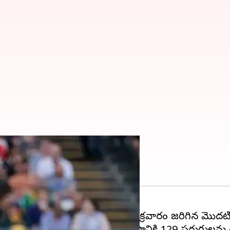
 సంచలన విజయం నమోదు చేసింది. శుక్రవారం జరిగిన మొదటి మ