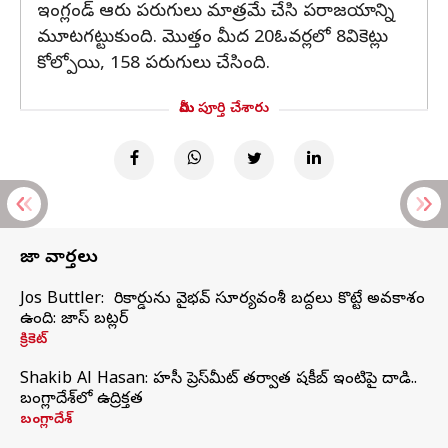
ఇంగ్లండ్ ఆరు పరుగులు మాత్రమే చేసి పరాజయాన్ని
మూటగట్టుకుంది. మొత్తం మీద 20ఓవర్లలో 8వికెట్లు
కోల్పోయి, 158 పరుగులు చేసింది.
మీరు పూర్తి చేశారు
తాజా వార్తలు
Jos Buttler: నా రికార్డును వైభవ్ సూర్యవంశీ బద్దలు కొట్టే అవకాశం
ఉంది: జాస్ బట్లర్
క్రికెట్
Shakib Al Hasan: హసీనా ప్రెస్‌మీట్‌ తర్వాత షకీబ్‌ ఇంటిపై దాడి..
బంగ్లాదేశ్‌లో ఉద్రిక్తత
బంగ్లాదేశ్