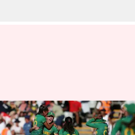
South Africa World Cup Final:
చరిత్ర సృష్టించిన దక్షిణాఫ్రికా;
ఇంగ్లండ్‌ను ఓడించి ఫైనల్‌లోకి