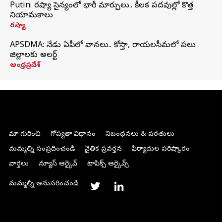
Putin: రష్యా సైన్యంలో భారీ మార్పులు.. కీలక పదవుల్లో కొత్త
నియామకాలు
రష్యా
APSDMA: నేడు ఏపీలో వానలు.. కోస్తా, రాయలసీమలో పలు
జిల్లాలకు అలర్ట్
ఆంధ్రప్రదేశ్
మా గురించి
గోప్యతా విధానం
నిబంధనలు & షరతులు
మమ్మల్ని సంప్రదించండి
నైతిక ప్రవర్తన
ఫిర్యాదుల పరిష్కారం
వార్తలు
న్యూస్ ఆర్కైవ్
టాపిక్స్ ఆర్కైవ్స్
మమ్మల్ని అనుసరించండి