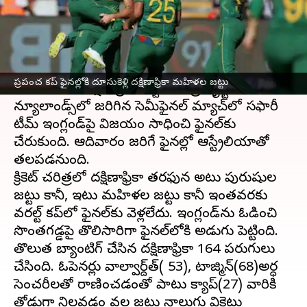
వ్రాసిన వారు
Feb 25, 2023
09:51 am
Stalin
ఈ వార్తాకథనం ఏంటి
కేప్‌టౌన్
వేదికగా జరుగుతున్న
మహిళల టీ20ప్రపంచ
ప్రపంచ కప్ ఫైనల్లోకి దూసుకెళ్లి దక్షిణాఫ్రికా మహిళల జట్టు
కప్ 2023
లో దక్షిణాఫ్రికా జట్టు చరిత్ర సృష్టించింది.
న్యూలాండ్స్‌లో జరిగిన సెమీఫైనల్ మ్యాచ్‌లో సఫారీ
టీమ్ ఇంగ్లండ్‌పై విజయం సాధించి ఫైనల్‌కు
చేరుకుంది. ఆదివారం జరిగే ఫైనల్లో ఆస్ట్రేలియాతో
తలపడనుంది.
క్రికెట్ చరిత్రలో దక్షిణాఫ్రికా తరఫున అటు పురుషుల
జట్టు కానీ, ఇటు మహిళల జట్టు కానీ ఇంతవరకు
వరల్ట్ కప్‌లో ఫైనల్‌కు వెళ్లలేదు. ఇంగ్లండ్‌ను ఓడించి
సొంతగడ్డపై తొలిసారిగా ఫైనల్‌లోకి అడుగు పెట్టింది.
తొలుత బ్యాంటిగ్ చేసిన దక్షిణాఫ్రికా 164 పరుగులు
చేసింది. ఓపెనర్లు వాల్వార్ద్‌త్( 53), టాజ్మిన్(68)అర్ధ
సెంచరీలతో రాణించడంతో పాటు క్యాప్(27) వారికి
తోడుగా నిలవడం వల్ల జట్టు నాలుగు వికెట్లు