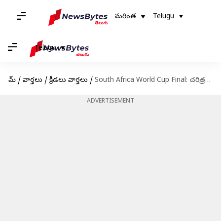
మరింత
Telugu
Telugu
హోమ్
/
వార్తలు
/
క్రీడలు వార్తలు
/
South Africa World Cup Final: చరిత్ర సృష్టించిన దక్షిణాఫ్రికా; ఇంగ్లండ్‌ను ఓడించి ఫైనల్‌లోకి
ADVERTISEMENT