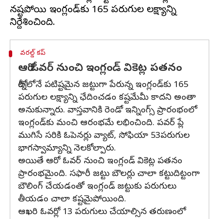
నష్టపోయి ఇంగ్లండ్‌కు 165 పరుగుల లక్ష్యాన్ని
వరల్డ్ కప్
ఆరో ఓవర్ నుంచి ఇంగ్లండ్ వికెట్ల పతనం
టోర్నీలోనే పటిష్టమైన జట్టుగా పేరున్న ఇంగ్లండ్‌కు 165
పరుగుల లక్ష్యాన్ని ఛేదించడం కష్టమేమీ కాదని అంతా
అనుకున్నారు. వాస్తవానికి రెండో ఇన్నింగ్స్ ప్రారంభంలో
ఇంగ్లండ్‌కు మంచి ఆరంభమే లభించింది. పవర్ ప్లే
ముగిసే సరికి ఓపెనర్లు వ్యాట్, సోఫియా 53పరుగుల
భాగస్వామ్యాన్ని నెలకోల్పారు.
అయితే ఆరో ఓవర్ నుంచి ఇంగ్లండ్ వికెట్ల పతనం
ప్రారంభమైంది. సఫారీ జట్టు బౌలర్లు చాలా కట్టుదిట్టంగా
బౌలింగ్ చేయడంతో ఇంగ్లండ్ జట్టుకు పరుగులు
తీయడం చాలా కష్టమైపోయింది.
ఆఖరి ఓవర్లో 13 పరుగులు చేయాల్సిన తరుణంలో