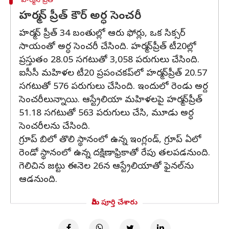
హర్మన్ ప్రీత్
హర్మన్ ప్రీత్ కౌర్ అర్ధ సెంచరీ
హర్మన్ ప్రీత్ 34 బంతుల్లో ఆరు ఫోర్లు, ఒక సిక్సర్
సాయంతో అర్ధ సెంచరీ చేసింది. హర్మన్‌ప్రీత్ టీ20ల్లో
ప్రస్తుతం 28.05 సగటుతో 3,058 పరుగులు చేసింది.
ఐసీసీ మహిళల టీ20 ప్రపంచకప్‌లో హర్మన్‌ప్రీత్ 20.57
సగటుతో 576 పరుగులు చేసింది. ఇందులో రెండు అర్ద
సెంచరీలున్నాయి. ఆస్ట్రేలియా మహిళలపై హర్మన్‌ప్రీత్
51.18 సగటుతో 563 పరుగులు చేసి, మూడు అర్ధ
సెంచరీలను చేసింది.
గ్రూప్ బిలో తొలి స్థానంలో ఉన్న ఇంగ్లండ్, గ్రూప్ ఏలో
రెండో స్థానంలో ఉన్న దక్షిణాఫ్రికాతో రేపు తలపడనుంది.
గెలిచిన జట్టు ఈనెల 26న ఆస్ట్రేలియాతో ఫైనల్‌ను
ఆడనుంది.
మీరు పూర్తి చేశారు