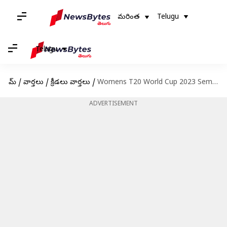
మరింత
Telugu
Telugu
హోమ్
/
వార్తలు
/
క్రీడలు వార్తలు
/
Womens T20 World Cup 2023 Semisలో భారత్ కెప్టెన్ పోరాటం వృథా
ADVERTISEMENT