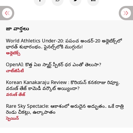
తాజా వార్తలు
World Athletics Under-20: ప్రపంచ అండర్-20 అథ్లెటిక్స్‌లో
భారత్‌ శుభారంభం.. ఫైనల్స్‌లోకి ముగ్గురు!
అథ్లెటిక్స్
OpenAI: కొత్త ఏఐ స్మార్ట్ స్పీకర్ ధర ఎంతో తెలుసా?
చాట్‌జీపీటీ
Korean Kanakaraju Review : కొరియన్ కనకరాజు రివ్యూ..
వరుణ్ తేజ్ కామెడీ వర్కౌట్ అయ్యిందా?
వరుణ్ తేజ్
Rare Sky Spectacle: ఆకాశంలో అరుదైన అద్భుతం.. ఒకే రాత్రి
రెండు చీకట్లు, ఉల్కాపాతం
స్పెయిన్