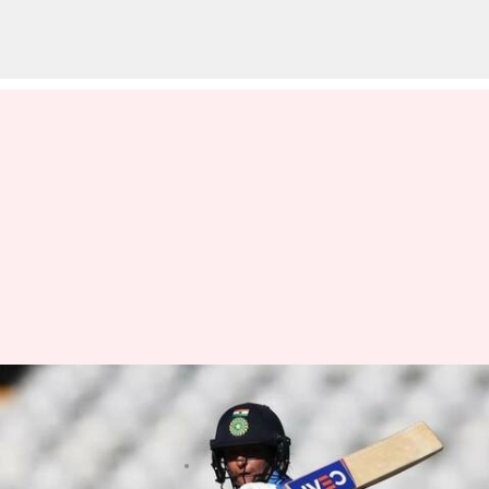
Womens T20 World Cup 2023
Semisలో భారత్ కెప్టెన్ పోరాటం వృథా
వ్రాసిన వారు
Feb 24, 2023
10:10 am
Jayachandra Akuri