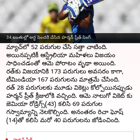
ఈ వార్తాకథనం ఏంటి
భారత మహిళల క్రికెట్ జట్టు కెప్టెన్ హర్మన్‌ప్రీత్ కౌర్ 2023
ICC మహిళల T20
ప్రపంచ కప్ సెమీ-ఫైనల్‌లో
34 బంతుల్లో అర్ధ సెంచరీ చేసిన హర్మన్ ప్రీత్ సింగ్
అద్భుతంగా పోరాడింది. ఆస్ట్రేలియాతో జరిగిన
మ్యాచ్‌లో 52 పరుగుల చేసి సత్తా చాటింది.
అయినప్పటికీ ఆస్ట్రేలియా మహిళలు విజయం
సాధించడంతో ఆమె పోరాటం వృథా అయింది.
భారత్‌కు విజయానికి 173 పరుగులు అవసరం కాగా,
టీమిండియా 167 పరుగులను మాత్రమే చేసింది.
భారత్ 28 పరుగులకు మూడు వికెట్లు కోల్పోయినప్పుడు
హర్మన్ ప్రీత్ క్రీజులోకి వచ్చింది. ఆమె నాలుగో వికెట్ కు
జెమియా రోడ్రిగ్స్(43) కలిసి 69 పరుగుల
భాగస్వామ్యాన్ని నెలకొల్పింది. అనంతరం రిచా ఘోష్