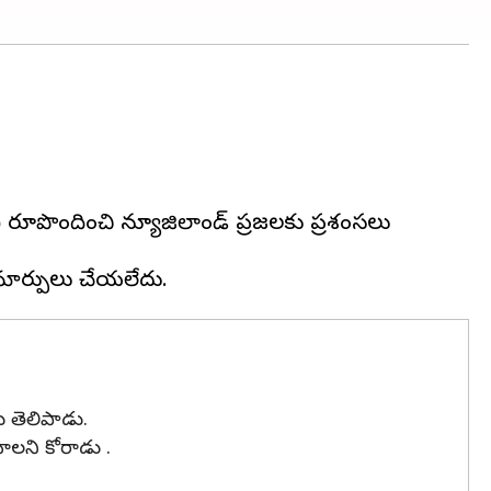
ి రూపొందించి న్యూజిలాండ్ ప్రజలకు ప్రశంసలు
లు తెలిపాడు.
ాలని కోరాడు .