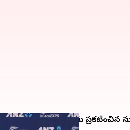
్డ్ కప్ టోర్నీకి జట్టును ప్రకటించిన న