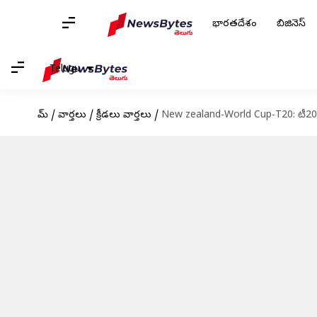
భారతదేశం
బిజినెస్
Telugu
హోమ్
/
వార్తలు
/
క్రీడలు వార్తలు
/
New zealand-World Cup-T20: టీ20 వరల్