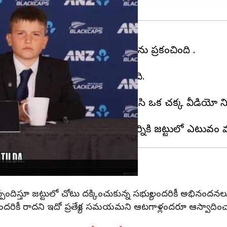
ూజిలాండ్
(New zealand)తన టీం ను ప్రకటించింది .
 జట్టును న్యూజిలాండ్ ప్రకటించింది.
జట్టును ప్రకటించడం విశేషం.
డ్ ఆటగాళ్ల కుటుంబాలు అందరూ కలిసి ఒక చక్కటి వీడియో న
స్టీడ్​ స్పందిస్తూ జట్టులో చోటు దక్కించుకున్న సభ్యులందరికీ అభినందన
ం అందరికీ రాదని ఇదో ప్రత్యేక సమయమని ఆటగాళ్లందరూ ఆస్వాదించ