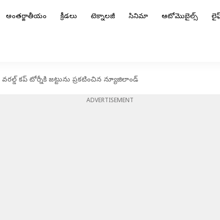
అంతర్జాతీయం
క్రీడలు
టెక్నాలజీ
సినిమా
ఆటోమొబైల్స్
లైఫ్
డ్ కప్ టోర్నీకి జట్టును ప్రకటించిన న్యూజిలాండ్
ADVERTISEMENT