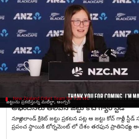
వ్రాసిన వారు
Apr 29, 2024
02:39 pm
Stalin
ఈ వార్తాకథనం ఏంటి
టి20 (T20) వరల్డ్ కప్ (World Cup)టోర్నమెంట్ కు
న్య
ఐసీసీ
టోర్నీ(Icc Tourney) కి 15 మంది సభ్యులతో కూడిన
మట్టిల్దా ,యాంగర్స్ అనే ఇద్దరు చిన్నారులు ప్రకటించడం ఈ 
2024 వరల్డ్ కప్ టి20 చూడనీకి సంబంధించి న్యూజిలాం
పొందారు.
New Zealand Criket Team for T20 WC
జట్టును ప్రకటిస్తున్న మటీల్డా, ఆంగ్సర్
అభినందనలు తెలిపిన జట్టు కోచ్​ గ్యారీ స్టీడ్​
న్యూజిలాండ్ క్రికెట్ జట్టు ప్రకటన పట్ల ఆ జట్టు కోచ్ గ్యారీ 
ప్రపంచ స్థాయికి టోర్నమెంట్ లో దేశం తరఫున ప్రాతినిధ్య