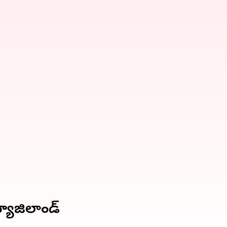
్యూజిలాండ్