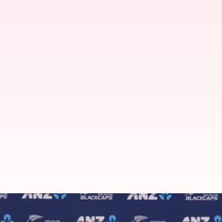
New zealand-World Cup-T20: టీ20 వరల