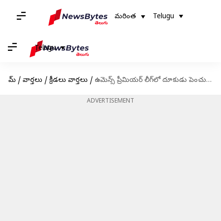
మరింత
Telugu
Telugu
హోమ్
/
వార్తలు
/
క్రీడలు వార్తలు
/
ఉమెన్స్ ప్రీమియర్ లీగ్‌లో దూకుడు పెంచుతున్న శిఖా పాండే
ADVERTISEMENT