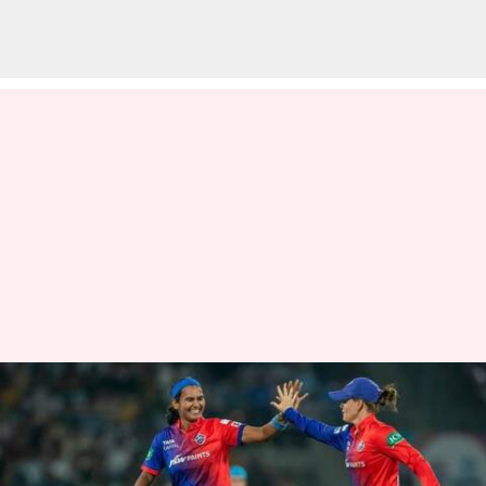
ఉమెన్స్ ప్రీమియర్ లీగ్‌లో దూకుడు
పెంచుతున్న శిఖా పాండే
వ్రాసిన వారు
Mar 14, 2023
01:09 pm
Jayachandra Akuri