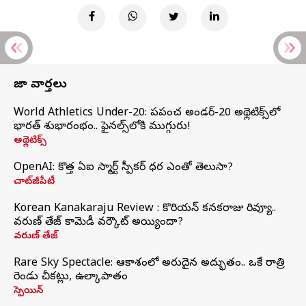
తాజా వార్తలు
World Athletics Under-20: ప్రపంచ అండర్-20 అథ్లెటిక్స్‌లో
భారత్‌ శుభారంభం.. ఫైనల్స్‌లోకి ముగ్గురు!
అథ్లెటిక్స్
OpenAI: కొత్త ఏఐ స్మార్ట్ స్పీకర్ ధర ఎంతో తెలుసా?
చాట్‌జీపీటీ
Korean Kanakaraju Review : కొరియన్ కనకరాజు రివ్యూ..
వరుణ్ తేజ్ కామెడీ వర్కౌట్ అయ్యిందా?
వరుణ్ తేజ్
Rare Sky Spectacle: ఆకాశంలో అరుదైన అద్భుతం.. ఒకే రాత్రి
రెండు చీకట్లు, ఉల్కాపాతం
స్పెయిన్