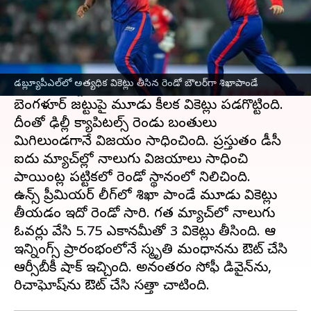
ఈ వార్తాకథనం ఏంటి
ఉమెన్స్ ప్రీమియర్ లీగ్‌
లో శిఖాపాండే శివంగిలా
దుమ్ములేపుతోంది. తన బౌలింగ్‌తో ప్రత్యర్థుల గుండెల్లో
డబ్ల్యూపీఎల్‌లో అత్యధిక వికెట్లు తీసిన రెండో బౌలర్‌గా శిఖాపాండే
గుబులు పుట్టిస్తోంది. తాజాగా రాయల్ ఛాలెంజర్స్
బెంగళూర్ జట్టుపై మూడు కీలక వికెట్లు పడగొట్టింది.
దీంతో ఢిల్లీ క్యాపిటల్స్ రెండు బంతులు
మిగిలుండగానే విజయం సాధించింది. ప్రస్తుతం డీసీ
ఐదు మ్యాచ్‌ల్లో నాలుగు విజయాలు సాధించి
పాయింట్ల పట్టికలో రెండో స్థానంలో నిలిచింది.
ఉమెన్స్ ప్రీమియర్ లీగ్‌లో శిఖా పాండే మూడు వికెట్లు
తీయడం ఇదో రెండో సారి. గత మ్యాచ్‌లో నాలుగు
ఓవర్లు వేసి 5.75 ఎకానమీతో 3 వికెట్లు తీసింది. ఆమె
ఇన్నింగ్స్ ప్రారంభంలోనే స్మృతి మంధానను ఔట్ చేసి
ఆర్సీబీకీ షాక్ ఇచ్చింది. అనంతరం సోఫీ డివైన్‌ను,