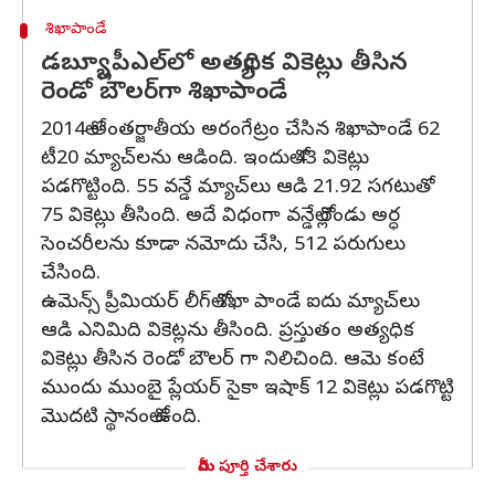
శిఖాపాండే
డబ్య్లూపీఎల్‌లో అత్యధిక వికెట్లు తీసిన
రెండో బౌలర్‌గా శిఖాపాండే
2014లో అంతర్జాతీయ అరంగేట్రం చేసిన శిఖాపాండే 62
టీ20 మ్యాచ్‌లను ఆడింది. ఇందులో 43 వికెట్లు
పడగొట్టింది. 55 వన్డే మ్యాచ్‌లు ఆడి 21.92 సగటుతో
75 వికెట్లు తీసింది. అదే విధంగా వన్డేల్లో రెండు అర్ధ
సెంచరీలను కూడా నమోదు చేసి, 512 పరుగులు
చేసింది.
ఉమెన్స్ ప్రీమియర్ లీగ్‌లో శిఖా పాండే ఐదు మ్యాచ్‌లు
ఆడి ఎనిమిది వికెట్లను తీసింది. ప్రస్తుతం అత్యధిక
వికెట్లు తీసిన రెండో బౌలర్ గా నిలిచింది. ఆమె కంటే
ముందు ముంబై ప్లేయర్ సైకా ఇషాక్ 12 వికెట్లు పడగొట్టి
మొదటి స్థానంలో ఉంది.
మీరు పూర్తి చేశారు