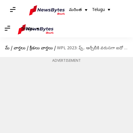
మరింత
Telugu
Telugu
హోమ్
/
వార్తలు
/
క్రీడలు వార్తలు
/
WPL 2023: ప్చ్.. ఆర్సీబీకి వరుసగా ఐదో ఓటమి
ADVERTISEMENT