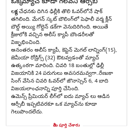
ఒక్క మ్యాచ్ కూడా గెలవని ఆర్సీబీ
లక్ష్య చేధనకు దిగిన ఢిల్లీకి తొలి ఓవర్‌లోనే షాక్
తగిలింది. మేగన్ స్కట్ బౌలింగ్‌లో పెఫాలీ వర్మ క్లీన్
బౌల్డ్ అయ్యి గోల్డెన్ డక్‌గా వెనుదిరిగింది. అయితే
క్రీజులోకి వచ్చిన అలీస్ క్యాపీ బౌండరీలతో
విజృభించింది.
అనంతరం అలీస్ క్యాపీ, కెప్టెన్ మెగల్ లాన్నింగ్(15),
జెమీయా రోడ్రిగ్స్ (32) ఔటవ్వడంతో మ్యాచ్
ఉత్కంఠగా మారింది. చివరి 18 బంతుల్లో ఢిల్లీ
విజయానికి 24 పరుగులు అవసరమవ్వగా..రేణుకా
సింగ్ వేసిన చివరి ఓవర్‌‌లో జొనాస్సెన్ 6, 4 బాది
విజయలాంఛనాన్ని పూర్తి చేసింది.
ఉమెన్స్ ప్రీమియర్ లీగ్‌లో ఐదు మ్యాచ్ లు ఆడిన
ఆర్సీబీ ఇప్పటివరకూ ఒక మ్యాచ్‌ను కూడా
గెలుపొందలేదు.
మీరు పూర్తి చేశారు