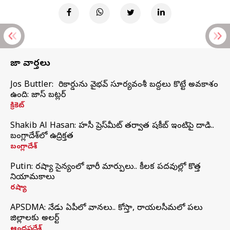
తాజా వార్తలు
Jos Buttler: నా రికార్డును వైభవ్ సూర్యవంశీ బద్దలు కొట్టే అవకాశం
ఉంది: జాస్ బట్లర్
క్రికెట్
Shakib Al Hasan: హసీనా ప్రెస్‌మీట్‌ తర్వాత షకీబ్‌ ఇంటిపై దాడి..
బంగ్లాదేశ్‌లో ఉద్రిక్తత
బంగ్లాదేశ్
Putin: రష్యా సైన్యంలో భారీ మార్పులు.. కీలక పదవుల్లో కొత్త
నియామకాలు
రష్యా
APSDMA: నేడు ఏపీలో వానలు.. కోస్తా, రాయలసీమలో పలు
జిల్లాలకు అలర్ట్
ఆంధ్రప్రదేశ్