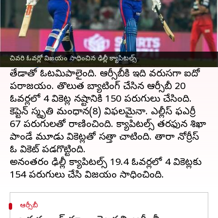
ఈ వార్తాకథనం ఏంటి
ఉమెన్స్ ప్రీమియర్ లీగ్‌లో
రాయల్ చాలెంజర్స్
బెంగళూరు
పరాజయాల పరంపర కొనసాగుతోంది.
చివరి ఓవర్లో విజయం సాధించిన ఢిల్లీ క్యాపిటల్స్
ఢిల్లీ క్యాపిటల్స్‌
తో జరిగిన మ్యాచ్‌లో ఆర్సీబీ 6 వికెట్ల
తేడాతో ఓటమిపాలైంది. ఆర్సీబీకి ఇది వరుసగా ఐదో
పరాజయం. తొలుత బ్యాటింగ్ చేసిన ఆర్సీబీ 20
ఓవర్లలో 4 వికెట్ల నష్టానికి 150 పరుగులు చేసింది.
కెప్టెన్ స్మృతి మంధాన(8) విఫలమైనా. ఎల్లీస్ ఫఎర్రీ
67 పరుగులతో రాణించింది. క్యాపిటల్స్ తరఫున శిఖా
పాండే మూడు వికెట్లతో సత్తా చాటింది. తారా నోర్రీస్
ఓ వికెట్ పడగొట్టింది.
అనంతరం ఢిల్లీ క్యాపిటల్స్ 19.4 ఓవర్లలో 4 వికెట్లకు
ఆర్సీబీ