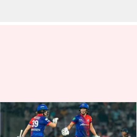
WPL 2023: ప్చ్.. ఆర్సీబీకి వరుసగా
ఐదో ఓటమి
వ్రాసిన వారు
Mar 14, 2023
09:38 am
Jayachandra Akuri