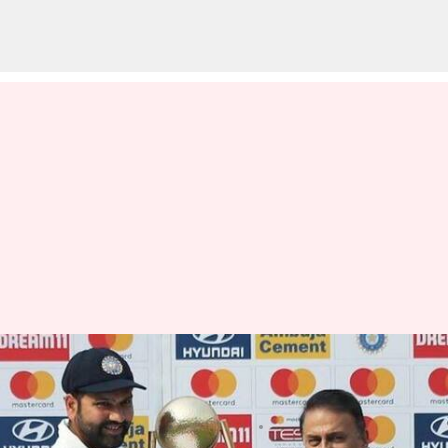
డబ్ల్యూటీసీ ఫైనల్‌లో రాహుల్‌ని
ఆడించాలి : గవాస్కర్
వ్రాసిన వారు
Mar 14, 2023
04:30 pm
Jayachandra Akuri