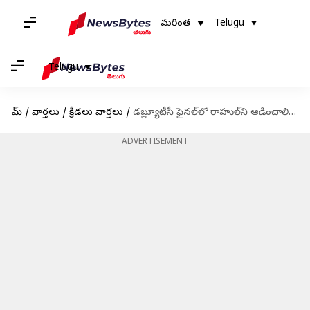
మరింత
Telugu
Telugu
హోమ్
/
వార్తలు
/
క్రీడలు వార్తలు
/
డబ్ల్యూటీసీ ఫైనల్‌లో రాహుల్‌ని ఆడించాలి : గవాస్కర్
ADVERTISEMENT