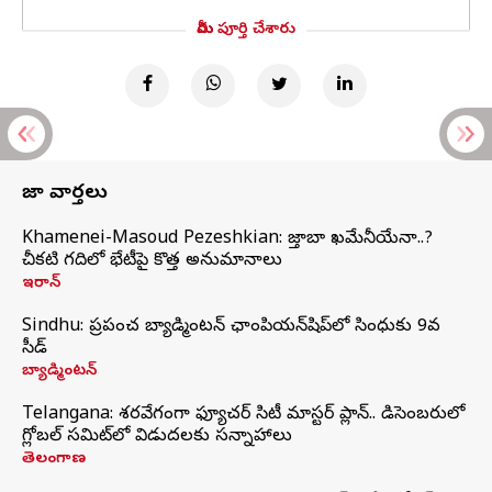
మీరు పూర్తి చేశారు
తాజా వార్తలు
Khamenei-Masoud Pezeshkian: మొజ్తాబా ఖమేనీయేనా..?
చీకటి గదిలో భేటీపై కొత్త అనుమానాలు
ఇరాన్
Sindhu: ప్రపంచ బ్యాడ్మింటన్‌ ఛాంపియన్‌షిప్‌లో సింధుకు 9వ
సీడ్
బ్యాడ్మింటన్
Telangana: శరవేగంగా ఫ్యూచర్ సిటీ మాస్టర్ ప్లాన్.. డిసెంబరులో
గ్లోబల్‌ సమిట్‌లో విడుదలకు సన్నాహాలు
తెలంగాణ