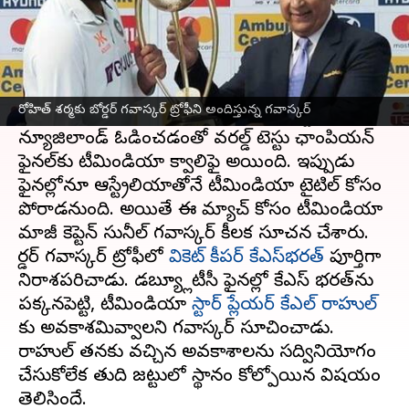
ఈ వార్తాకథనం ఏంటి
బోర్డర్ గవాస్కర్ ట్రోఫీలో భాగంగా ఆహ్మదాబాద్ వేదికగా
టీమిండియా-ఆస్ట్రేలియా మధ్య జరిగిన చివరి టెస్టు
రోహిత్ శర్మకు బోర్డర్ గవాస్కర్ ట్రోఫీని అందిస్తున్న గవాస్కర్
డ్రాగా ముగిసింది. అటు శ్రీలంకను తొలి టెస్టులో
న్యూజిలాండ్ ఓడించడంతో వరల్డ్ టెస్టు ఛాంపియన్
ఫైనల్‌కు టీమిండియా క్వాలిఫై అయింది. ఇప్పుడు
ఫైనల్లోనూ ఆస్ట్రేలియాతోనే టీమిండియా టైటిల్ కోసం
పోరాడనుంది. అయితే ఈ మ్యాచ్ కోసం టీమిండియా
మాజీ కెప్టెన్ సునీల్ గవాస్కర్ కీలక సూచన చేశారు.
బోర్డర్ గవాస్కర్ ట్రోఫీలో
వికెట్ కీపర్ కేఎస్‌భరత్
పూర్తిగా
నిరాశపరిచాడు. డబ్య్లూటీసీ ఫైనల్లో కేఎస్ భరత్‌ను
పక్కనపెట్టి, టీమిండియా
స్టార్ ప్లేయర్ కేఎల్ రాహుల్
కు అవకాశమివ్వాలని గవాస్కర్ సూచించాడు.
రాహుల్ తనకు వచ్చిన అవకాశాలను సద్వినియోగం
చేసుకోలేక తుది జట్టులో స్థానం కోల్పోయిన విషయం