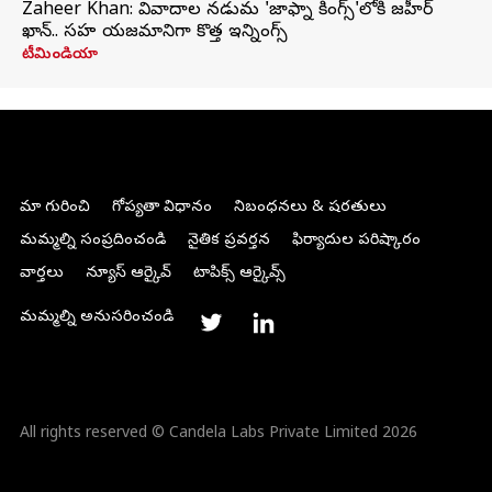
Zaheer Khan: వివాదాల నడుమ 'జాఫ్నా కింగ్స్'లోకి జహీర్
ఖాన్.. సహ యజమానిగా కొత్త ఇన్నింగ్స్
టీమిండియా
మా గురించి
గోప్యతా విధానం
నిబంధనలు & షరతులు
మమ్మల్ని సంప్రదించండి
నైతిక ప్రవర్తన
ఫిర్యాదుల పరిష్కారం
వార్తలు
న్యూస్ ఆర్కైవ్
టాపిక్స్ ఆర్కైవ్స్
మమ్మల్ని అనుసరించండి
All rights reserved © Candela Labs Private Limited 2026