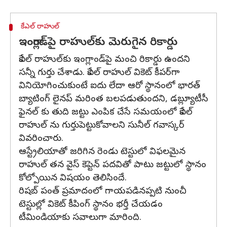
కేఎల్ రాహుల్
ఇంగ్లాండ్‌పై రాహుల్‌కు మెరుగైన రికార్డు
కేఎల్ రాహుల్‌కు ఇంగ్లాండ్‌పై మంచి రికార్డు ఉందని
సన్నీ గుర్తు చేశాడు. కేఎల్ రాహుల్ వికెట్ కీపర్‌గా
వినియోగించుకుంటే ఐదు లేదా ఆరో స్థానంలో భారత్
బ్యాటింగ్ లైనప్ మరింత బలపడుతుందని, డబ్ల్యూటీసీ
ఫైనల్ కు తుది జట్టు ఎంపిక చేసే సమయంలో కేఎల్
రాహుల్ ను గుర్తుపెట్టుకోవాలని సునీల్ గవాస్కర్
వివరించారు.
ఆస్ట్రేలియాతో జరిగిన రెండు టెస్టులో విఫలమైన
రాహుల్ తన వైస్ కెప్టెన్ పదవితో పాటు జట్టులో స్థానం
కోల్పోయిన విషయం తెలిసిందే.
రిషబ్ పంత్ ప్రమాదంలో గాయపడినప్పటి నుంచీ
టెస్టుల్లో వికెట్ కీపింగ్ స్థానం భర్తీ చేయడం
టీమిండియాకు సవాలుగా మారింది.