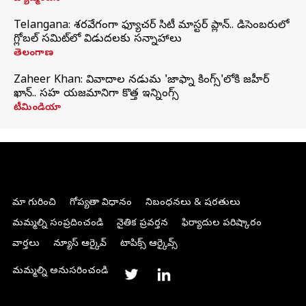
Telangana: శరవేగంగా ఫ్యూచర్ సిటీ మాస్టర్ ప్లాన్.. డిసెంబరులో
గ్లోబల్‌ సమిట్‌లో విడుదలకు సన్నాహాలు
తెలంగాణ
Zaheer Khan: వివాదాల నడుమ 'జాఫ్నా కింగ్స్'లోకి జహీర్
ఖాన్.. సహ యజమానిగా కొత్త ఇన్నింగ్స్
టీమిండియా
మా గురించి
గోప్యతా విధానం
నిబంధనలు & షరతులు
మమ్మల్ని సంప్రదించండి
నైతిక ప్రవర్తన
ఫిర్యాదుల పరిష్కారం
వార్తలు
న్యూస్ ఆర్కైవ్
టాపిక్స్ ఆర్కైవ్స్
మమ్మల్ని అనుసరించండి