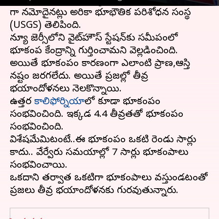
సమాచారం ప్రకారం,న్యూజెర్సీలో భూకంప తీవ్రత 4.8
గా నమోదైనట్లు అమెరికా భూభౌతిక పరిశోధన సంస్థ
(USGS) తెలిపింది.
న్యూ జెర్సీలోని వైట్‌హౌస్‌ స్టేషన్‌కు సమీపంలో
భూకంప కేంద్రాన్ని గుర్తించామని వెల్లడించింది.
అయితే భూకంపం కారణంగా ఎలాంటి ప్రాణ,ఆస్తి
నష్టం జరగలేదు. అయితే ప్రజల్లో తీవ్ర
భయాందోళనలు నెలకొన్నాయి.
ఉత్తర
కాలిఫోర్నియా
లో కూడా భూకంపం
సంభవించింది. ఇక్కడ 4.4 తీవ్రతతో భూకంపం
సంభవించింది.
విశేషమేమిటంటే..ఈ భూకంపం ఒకటి రెండు సార్లు
కాదు.. వేర్వేరు సమయాల్లో 7 సార్లు భూకంపాలు
సంభవించాయి.
ఒకదాని తర్వాత ఒకటిగా భూకంపాలు వస్తుండటంతో