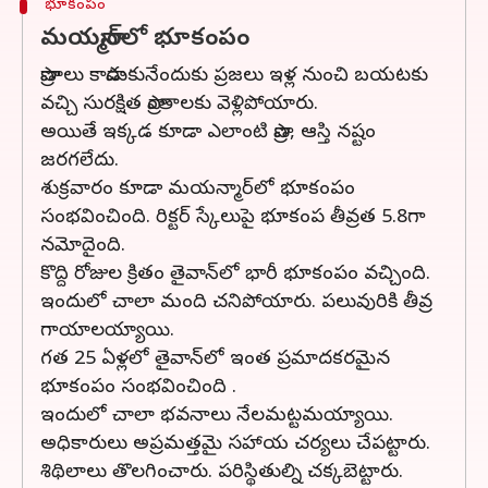
భూకంపం
మయన్మార్‌లో భూకంపం
ప్రాణాలు కాపాడుకునేందుకు ప్రజలు ఇళ్ల నుంచి బయటకు
వచ్చి సురక్షిత ప్రాంతాలకు వెళ్లిపోయారు.
అయితే ఇక్కడ కూడా ఎలాంటి ప్రాణ, ఆస్తి నష్టం
జరగలేదు.
శుక్రవారం కూడా మయన్మార్‌లో భూకంపం
సంభవించింది. రిక్టర్ స్కేలుపై భూకంప తీవ్రత 5.8గా
నమోదైంది.
కొద్ది రోజుల క్రితం తైవాన్‌లో భారీ భూకంపం వచ్చింది.
ఇందులో చాలా మంది చనిపోయారు. పలువురికి తీవ్ర
గాయాలయ్యాయి.
గత 25 ఏళ్లలో తైవాన్‌లో ఇంత ప్రమాదకరమైన
భూకంపం సంభవించింది .
ఇందులో చాలా భవనాలు నేలమట్టమయ్యాయి.
అధికారులు అప్రమత్తమై సహాయ చర్యలు చేపట్టారు.
శిథిలాలు తొలగించారు. పరిస్థితుల్ని చక్కబెట్టారు.