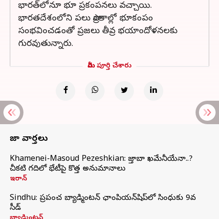
భారత్‌లోనూ భూ ప్రకంపనలు వచ్చాయి.
భారతదేశంలోని పలు ప్రాంతాల్లో భూకంపం
సంభవించడంతో ప్రజలు తీవ్ర భయాందోళనలకు
గురవుతున్నారు.
మీరు పూర్తి చేశారు
తాజా వార్తలు
Khamenei-Masoud Pezeshkian: మొజ్తాబా ఖమేనీయేనా..?
చీకటి గదిలో భేటీపై కొత్త అనుమానాలు
ఇరాన్
Sindhu: ప్రపంచ బ్యాడ్మింటన్‌ ఛాంపియన్‌షిప్‌లో సింధుకు 9వ
సీడ్
బ్యాడ్మింటన్