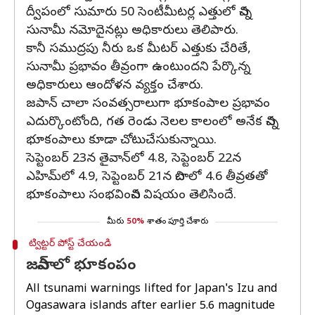
ద్వీపంలో సుమారు 50 సెంటీమీటర్ల ఎత్తులో చిన్న
సునామీ నమోదైనట్లు అధికారులు తెలిపారు.
కానీ సముద్రపు నీరు ఒక మీటర్ ఎత్తుకు చేరితే,
సునామీ ప్రభావం తీవ్రంగా ఉంటుందని పేర్కొన్న
అధికారులు ఆందోళన వ్యక్తం చేశారు.
జపాన్‌ చాలా సంవత్సరాలుగా భూకంపాల ప్రభావం
ఎదుర్కొంటోంది, గత రెండు నెలల కాలంలో అనేక చిన్న
భూకంపాలు కూడా చోటుచేసుకున్నాయి.
సెప్టెంబర్ 23న తైవాన్‌లో 4.8, సెప్టెంబర్ 22న
ఎహిమ్‌లో 4.9, సెప్టెంబర్ 21న చిబాలో 4.6 తీవ్రతతో
భూకంపాలు సంభవించిన విషయం తెలిసిందే.
మీరు
50%
శాతం పూర్తి చేశారు
ట్విట్టర్ పోస్ట్ చేయండి
జపాన్ లో భూకంపం
All tsunami warnings lifted for Japan's Izu and
Ogasawara islands after earlier 5.6 magnitude