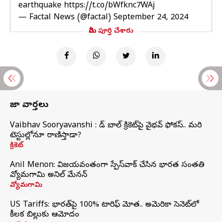
earthquake
https://t.co/bWfknc7WAj
— Factal News (@factal)
September 24, 2024
మీరు పూర్తి చేశారు
తాజా వార్తలు
Vaibhav Sooryavanshi : రెడ్ బాల్ క్రికెట్‌పై వైభవ్ ఫోకస్.. మరి
టెస్టుల్లోనూ రాణిస్తాడా?
క్రికెట్
Anil Menon: విజయవంతంగా స్పేస్‌వాక్‌ చేసిన భారత సంతతి
వ్యోమగామి అనిల్‌ మేనన్
వ్యోమగామి
US Tariffs: భారత్‌పై 100% టారిఫ్‌ మోత.. అమెరికా సెనెట్‌లో
కీలక బిల్లుకు ఆమోదం