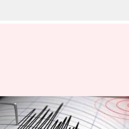
Japan: జపాన్ తీరంలో 5.9 తీవ్రతతో
భూకంపం.. సునామీ హెచ్చరికలు
జారీ