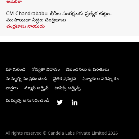
అమెరికా
CM Chandrababu: బీసీల సంరక్షణకు ప్రత్యేక చట్టం..
ముసాయిదా సిద్ధం: చంద్రబాబు
చంద్రబాబు నాయుడు
మా గురించి
గోప్యతా విధానం
నిబంధనలు & షరతులు
మమ్మల్ని సంప్రదించండి
నైతిక ప్రవర్తన
ఫిర్యాదుల పరిష్కారం
వార్తలు
న్యూస్ ఆర్కైవ్
టాపిక్స్ ఆర్కైవ్స్
మమ్మల్ని అనుసరించండి
All rights reserved © Candela Labs Private Limited 2026