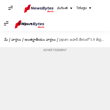
మరింత
Telugu
Telugu
హోమ్
/
వార్తలు
/
అంతర్జాతీయం వార్తలు
/
Japan: జపాన్ తీరంలో 5.9 తీవ్రతతో భూకంపం.. సునామీ హెచ్చరికలు జారీ
ADVERTISEMENT